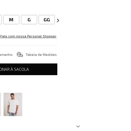
M
G
GG
Fale com nossa Personal Shopper
tamanho
Tabela de Medidas
IONAR À SACOLA