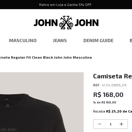
Retire em Loja e Ganhe 5% OFF
MASCULINO
JEANS
DENIM GUIDE
iseta Regular Fit Clean Black John John Masculina
Camiseta Reg
Masculina
REF
:
41.54.0889_09
R$
168
,
00
1
x de
R$
168
,
00
Receba
R$ 25,20
de C