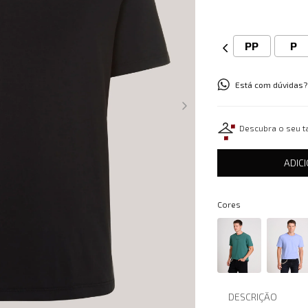
PP
P
Está com dúvidas?
Descubra o seu 
ADIC
Cores
DESCRIÇÃO