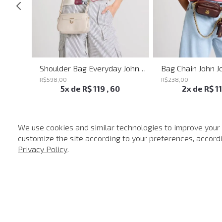
Shoulder Bag Heaven Black John John Feminina
Shoulder Bag Everyday John John Feminina
Bag Chain John J
R$
598
,
00
R$
238
,
00
5
x de
R$
119
,
60
2
x de
R$
1
We use cookies and similar technologies to improve your
customize the site according to your preferences, accordin
-
40%
Privacy Policy
.