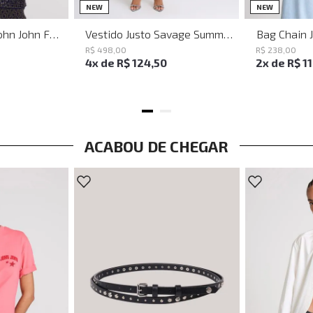
PP
P
M
G
NEW
NEW
Baguette Party John John Feminina
Vestido Justo Savage Summer John John Feminino
Bag Chain 
R$
498
,
00
R$
238
,
00
4
x de
R$
124
,
50
2
x de
R$
1
ACABOU DE CHEGAR