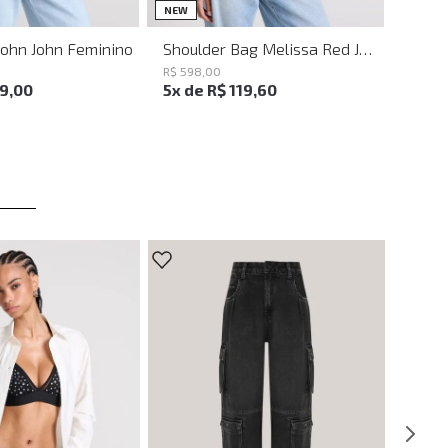
UN
UN
NEW
John John Feminino
Shoulder Bag Melissa Red John John Feminina
R$
598
,
00
19
,
00
5
x de
R$
119
,
60