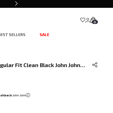
0
BEST SELLERS
SALE
ular Fit Clean Black John John
ashback
John John