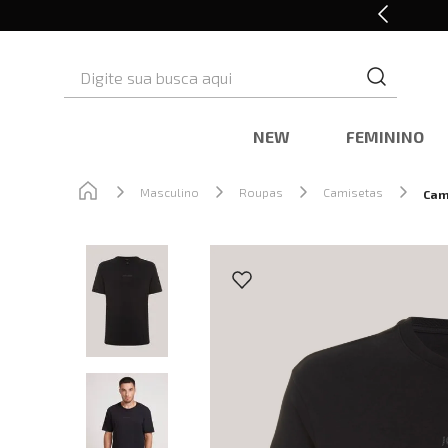
10% OFF* na primeira compra
Digite sua busca aqui
NEW
FEMININO
Masculino
Roupas
Camisetas
Cam