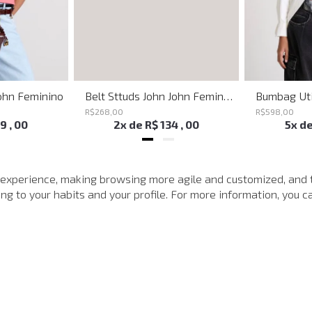
ohn Feminino
Belt Sttuds John John Feminino
R$
268
,
00
R$
598
,
00
19
,
00
2
x de
R$
134
,
00
5
x d
MAIS VISTOS
 experience, making browsing more agile and customized, and 
g to your habits and your profile. For more information, you ca
-
40%
-
40%