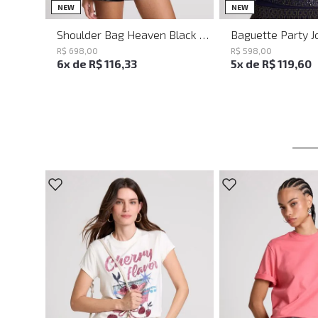
UN
UN
NEW
NEW
Shoulder Bag Heaven Black John John Feminina
R$
698
,
00
R$
598
,
00
6
x de
R$
116
,
33
5
x de
R$
119
,
60