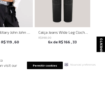
Bumbag Utilitary John John Feminina
Calça Jeans Wide Leg Clochard Cargo Black John John Feminina
R$
998
,
00
R$
398
ATENDIMENTO
e
R$
119
,
60
6
x de
R$
166
,
33
to
Advanced preferences
n visit our
Permitir cookies