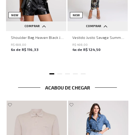
NEW
NEW
COMPRAR
COMPRAR
UN
PP
P
M
G
Shoulder Bag Heaven Black John John Feminina
Vestido Justo Savage Summer John John Feminino
R$
698
,
00
R$
498
,
00
6
x de
R$
116
,
33
4
x de
R$
124
,
50
ACABOU DE CHEGAR