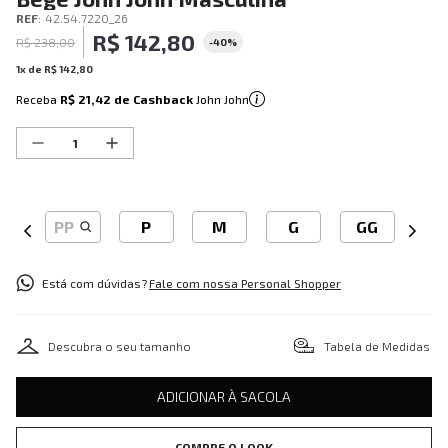
REF
:
42.54.7220_26
R$
142
,
80
R$
238
,
00
-
40%
1
x de
R$
142
,
80
Receba
R$ 21,42
de Cashback
John John
PP
P
M
G
GG
Está com dúvidas?
Fale com nossa Personal Shopper
Descubra o seu tamanho
Tabela de Medidas
ADICIONAR À SACOLA
COMPRE O LOOK