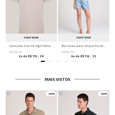
SHOP NOW
SHOP NOW
ircle John John Feminina
Camiseta Slim Fit High Palha John John Masculina
Bermuda Jeans Ampla Rockford John John Feminina
R$
238
,
00
R$
698
,
00
2
x de
R$
119
,
00
6
x de
R$
116
,
33
MAIS VISTOS
-
40%
-
40%