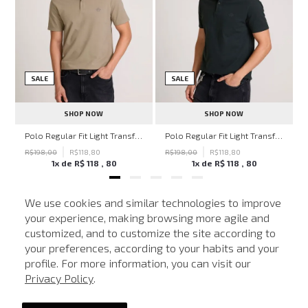
SALE
SALE
SHOP NOW
SHOP NOW
hn John Feminina
Polo Regular Fit Light Transfer Bege Médio John John Masculina
Polo Regular Fit Light Transfer Verde Escuro John John Masculina
R$
198
,
00
R$
118
,
80
R$
198
,
00
R$
118
,
80
1
x de
R$
118
,
80
1
x de
R$
118
,
80
We use cookies and similar technologies to improve
your experience, making browsing more agile and
NEWSLETTER
customized, and to customize the site according to
ATENDIMENTO
Cadastre seu e-mail para receber nossas novidades.
your preferences, according to your habits and your
profile. For more information, you can visit our
Privacy Policy
.
CADASTRAR