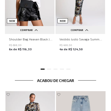
NEW
NEW
COMPRAR
COMPRAR
UN
PP
P
M
G
Shoulder Bag Heaven Black John John Feminina
Vestido Justo Savage Summer John John Feminino
R$
698
,
00
R$
498
,
00
6
x de
R$
116
,
33
4
x de
R$
124
,
50
ACABOU DE CHEGAR