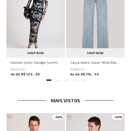
SHOP NOW
SHOP NOW
ell Montpellier John John Feminina
Vestido Justo Savage Summer John John Feminino
Calça Jeans Super Wide Bayern John John Feminina
R$
498
,
00
R$
698
,
00
4
x de
R$
124
,
50
6
x de
R$
116
,
33
MAIS VISTOS
-
40%
-
40%