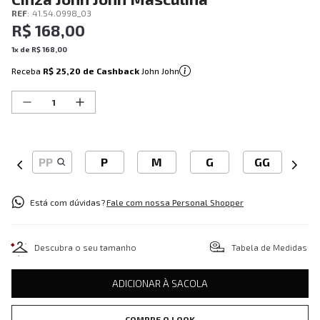
REF
:
41.54.0998_03
R$
168
,
00
1
x de
R$
168
,
00
Receba
R$ 25,20
de Cashback
John John
PP
P
M
G
GG
Está com dúvidas?
Fale com nossa Personal Shopper
Descubra o seu tamanho
Tabela de Medidas
ADICIONAR À SACOLA
COMPRE O LOOK