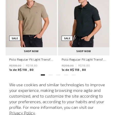
SALE
SALE
SHOP NOW
SHOP NOW
ven Black John John Feminina
Polo Regular Fit Light Transfer Bege Médio John John Masculina
Polo Regular Fit Light Transfer Verde Escuro John John Masculina
R$
198
,
00
R$
118
,
80
R$
198
,
00
R$
118
,
80
1
x de
R$
118
,
80
1
x de
R$
118
,
80
We use cookies and similar technologies to improve
your experience, making browsing more agile and
NEWSLETTER
customized, and to customize the site according to
ATENDIMENTO
Cadastre seu e-mail para receber nossas novidades.
your preferences, according to your habits and your
profile. For more information, you can visit our
Privacy Policy
.