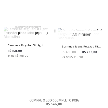
SELECIONE O TAMANHO PARA ADICIONAR
P
M
G
GG
ADICIONAR
Camiseta Regular Fit Light
Bermuda Jeans Relaxed Fit
Transfer Cinza John John
R$ 168,00
Cargo Rotterdam John John
R$ 498,00
R$ 298,80
1
x de
R$ 168,00
Masculina
2
x de
R$ 149,40
Masculina
COMPRE O LOOK COMPLETO POR:
R$ 546,00