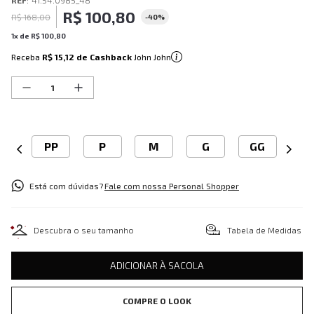
REF
:
41.54.0985_48
R$
100
,
80
R$
168
,
00
-
40%
1
x de
R$
100
,
80
Receba
R$ 15,12
de Cashback
John John
PP
P
M
G
GG
Está com dúvidas?
Fale com nossa Personal Shopper
Descubra o seu tamanho
Tabela de Medidas
ADICIONAR À SACOLA
COMPRE O LOOK