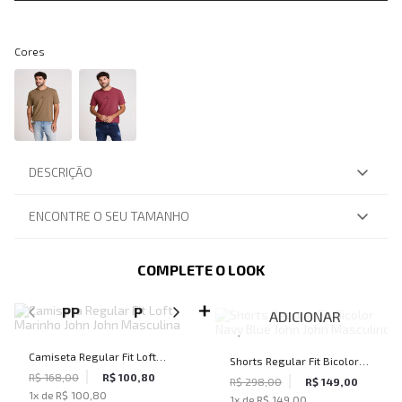
Cores
DESCRIÇÃO
ENCONTRE O SEU TAMANHO
COMPLETE O LOOK
SELECIONE O TAMANHO PARA ADICIONAR
PP
P
M
G
GG
ADICIONAR
Camiseta Regular Fit Loft
Shorts Regular Fit Bicolor
Marinho John John Masculina
R$ 168,00
R$ 100,80
Navy Blue John John
R$ 298,00
R$ 149,00
1
x de
R$ 100,80
1
x de
R$ 149,00
Masculino