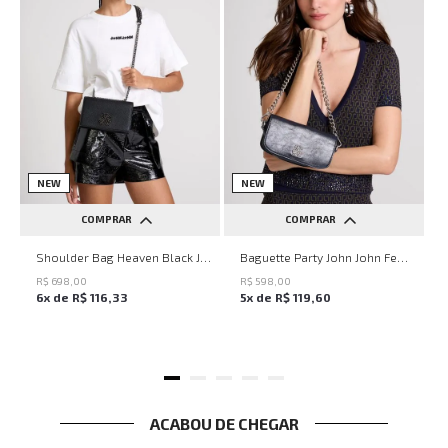
NEW
NEW
COMPRAR
COMPRAR
UN
UN
Shoulder Bag Heaven Black John John Feminina
Baguette Party John John Feminina
R$
698
,
00
R$
598
,
00
6
x de
R$
116
,
33
5
x de
R$
119
,
60
ACABOU DE CHEGAR