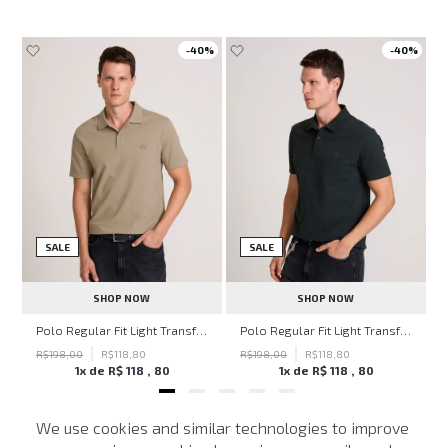
-
40%
-
40%
SALE
SALE
SHOP NOW
SHOP NOW
hn John Feminina
Polo Regular Fit Light Transfer Bege Médio John John Masculina
Polo Regular Fit Light Transfer Verde Escuro John John Masculina
R$
198
,
00
R$
118
,
80
R$
198
,
00
R$
118
,
80
1
x de
R$
118
,
80
1
x de
R$
118
,
80
We use cookies and similar technologies to improve