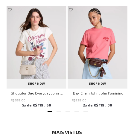
SHOP NOW
SHOP NOW
ven Black John John Feminina
Shoulder Bag Everyday John John Feminina
Bag Chain John John Feminino
R$
598
,
00
R$
238
,
00
5
x de
R$
119
,
60
2
x de
R$
119
,
00
MAIS VISTOS