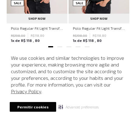
SALE
SALE
SHOP NOW
SHOP NOW
ven Black John John Feminina
Polo Regular Fit Light Transfer Bege Médio John John Masculina
Polo Regular Fit Light Transfer Verde Escuro John John Masculina
R$
198
,
00
R$
118
,
80
R$
198
,
00
R$
118
,
80
1
x de
R$
118
,
80
1
x de
R$
118
,
80
We use cookies and similar technologies to improve
your experience, making browsing more agile and
NEWSLETTER
customized, and to customize the site according to
ATENDIMENTO
Cadastre seu e-mail para receber nossas novidades.
your preferences, according to your habits and your
profile. For more information, you can visit our
Privacy Policy
.
CADASTRAR
Advanced preferences
Permitir cookies
Eu li, estou ciente das condições de tratamento dos meus dados pessoais e forneço
meu consentimento, conforme descrito na
Política de Privacidade
LOCALIZE UMA LOJA