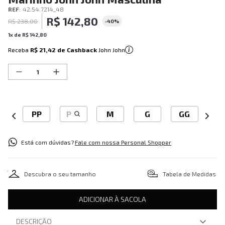
REF
:
42.54.7214_48
R$
142
,
80
R$
238
,
00
-
40%
1
x de
R$
142
,
80
Receba
R$ 21,42
de Cashback
John John
PP
P
M
G
GG
Está com dúvidas?
Fale com nossa Personal Shopper
Descubra o seu tamanho
Tabela de Medidas
ADICIONAR À SACOLA
DESCRIÇÃO