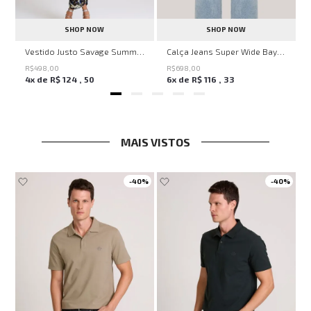
SHOP NOW
SHOP NOW
ell Montpellier John John Feminina
Vestido Justo Savage Summer John John Feminino
Calça Jeans Super Wide Bayern John John Feminina
R$
498
,
00
R$
698
,
00
4
x de
R$
124
,
50
6
x de
R$
116
,
33
MAIS VISTOS
-
40%
-
40%