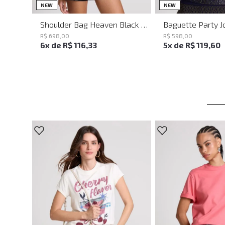
UN
UN
NEW
NEW
Shoulder Bag Heaven Black John John Feminina
R$
698
,
00
R$
598
,
00
6
x de
R$
116
,
33
5
x de
R$
119
,
60