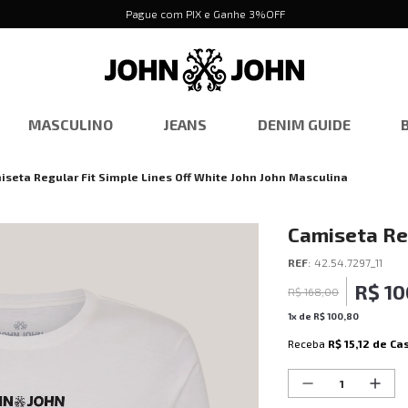
Pague com PIX e Ganhe 3%OFF
MASCULINO
JEANS
DENIM GUIDE
iseta Regular Fit Simple Lines Off White John John Masculina
Camiseta Reg
John John M
REF
:
42.54.7297_11
R$
10
R$
168
,
00
1
x de
R$
100
,
80
Receba
R$ 15,12
de Ca