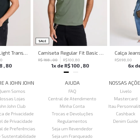
SALE
Polo Regular Fit Light Transfer Verde Escuro John John Masculina
Camiseta Regular Fit Basic Verde Joh John Masculina
80
R$
168
,
00
R$
100
,
80
R$
698
,
00
18
,
80
1
x de
R$
100
,
80
6
x d
E A JOHN JOHN
AJUDA
NOSSAS AÇÕE
Quem Somos
FAQ
Livelo
Nossas Lojas
Central de Atendimento
Mastercard
ohn John Club
Minha Conta
Itau Personnali
ica de Privacidade
Trocas e Devoluções
Cashback
el de Privacidade
Regulamentos
Denim Guide
al de Preferências
Seja um Revendedor
e Sustentabilidade
Seja um Franqueado