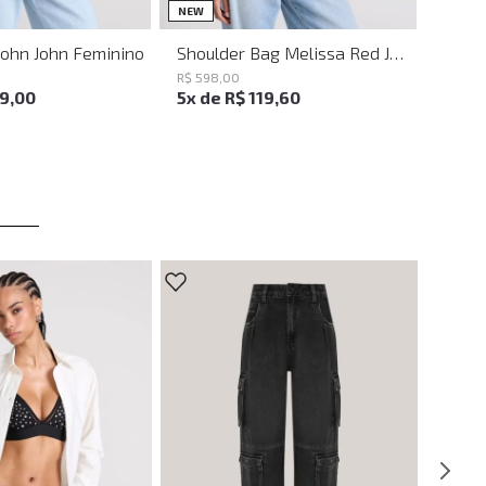
UN
UN
NEW
John John Feminino
Shoulder Bag Melissa Red John John Feminina
R$
598
,
00
19
,
00
5
x de
R$
119
,
60