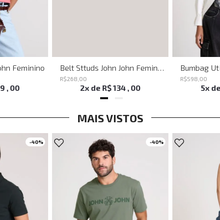
ohn Feminino
Belt Sttuds John John Feminino
R$
268
,
00
R$
598
,
00
19
,
00
2
x de
R$
134
,
00
5
x d
MAIS VISTOS
-
40%
-
40%