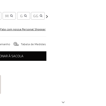
M
G
GG
Fale com nossa Personal Shopper
tamanho
Tabela de Medidas
IONAR À SACOLA