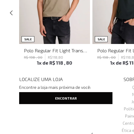
SALE
SALE
Blusa Justa Tattoo Black John John Feminina
Polo Regular Fit Light Transfer Bege Médio John John Masculina
R$
198
,
00
R$
118
,
80
R$
198
,
00
R$
118
,
1
x de
R$
118
,
80
1
x de
R$
1
LOCALIZE UMA LOJA
SOBR
Encontre a loja mais próxima de você:
J
Polít
Pain
Centr
Ética 