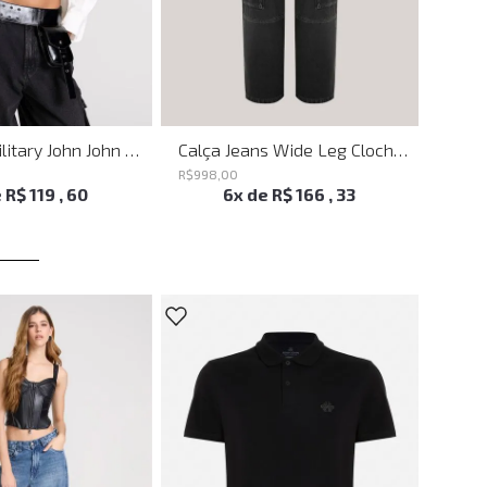
Bumbag Utilitary John John Feminina
Calça Jeans Wide Leg Clochard Cargo Black John John Feminina
R$
998
,
00
R$
398
e
R$
119
,
60
6
x de
R$
166
,
33