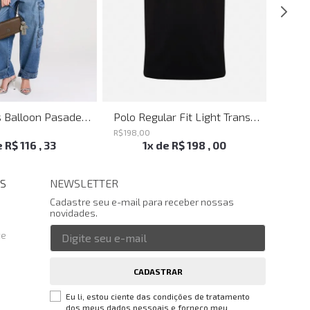
Calça Jeans Balloon Pasadena John John Feminina
Polo Regular Fit Light Transfer Preto John John Masculina
R$
198
,
00
R$
198
,
e
R$
116
,
33
1
x de
R$
198
,
00
S
NEWSLETTER
Cadastre seu e-mail para receber nossas
novidades.
te
CADASTRAR
Eu li, estou ciente das condições de tratamento
dos meus dados pessoais e forneço meu