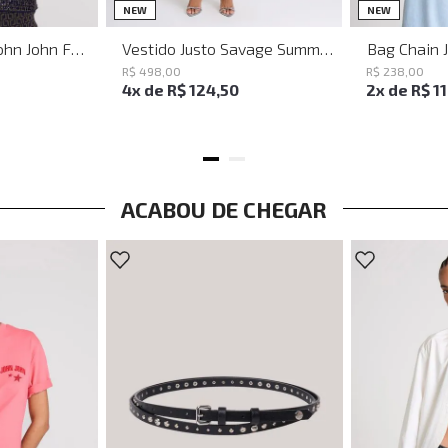
PP
P
M
G
NEW
NEW
Baguette Party John John Feminina
Vestido Justo Savage Summer John John Feminino
Bag Chain 
R$
498
,
00
R$
238
,
00
4
x de
R$
124
,
50
2
x de
R$
1
ACABOU DE CHEGAR