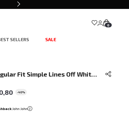
0
BEST SELLERS
SALE
ular Fit Simple Lines Off White
asculina
0
,
80
-
40%
shback
John John