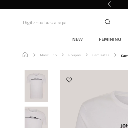
Cashback nas compras
Digite sua busca aqui
NEW
FEMININO
Masculino
Roupas
Camisetas
Cam