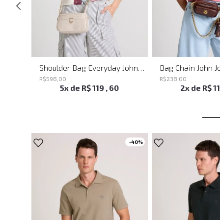
Shoulder Bag Heaven Black John John Feminina
Shoulder Bag Everyday John John Feminina
Bag Chain John J
R$
598
,
00
R$
238
,
00
5
x de
R$
119
,
60
2
x de
R$
1
-
40%