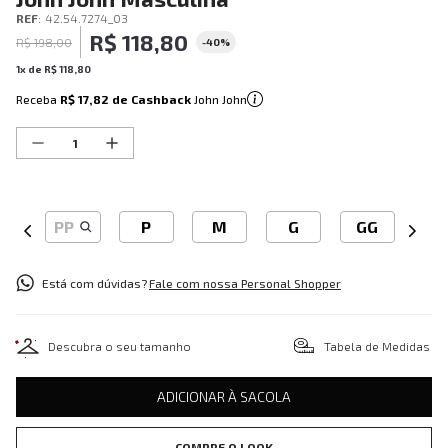
REF
:
42.54.7274_03
R$
118
,
80
R$
198
,
00
-
40%
1
x de
R$
118
,
80
Receba
R$ 17,82
de Cashback
John John
PP
P
M
G
GG
Está com dúvidas?
Fale com nossa Personal Shopper
Descubra o seu tamanho
Tabela de Medidas
ADICIONAR À SACOLA
COMPRE O LOOK