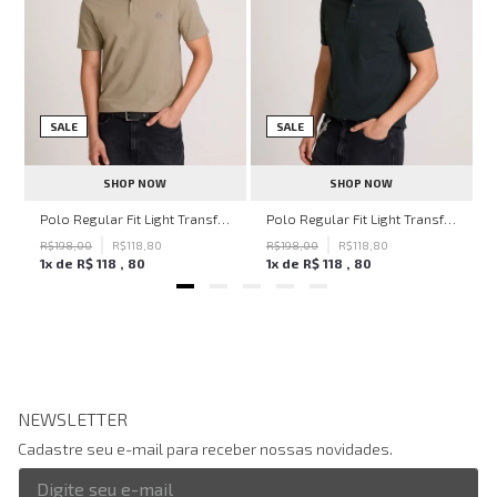
SALE
SALE
SHOP NOW
SHOP NOW
ven Black John John Feminina
Polo Regular Fit Light Transfer Bege Médio John John Masculina
Polo Regular Fit Light Transfer Verde Escuro John John Masculina
R$
198
,
00
R$
118
,
80
R$
198
,
00
R$
118
,
80
1
x de
R$
118
,
80
1
x de
R$
118
,
80
NEWSLETTER
Cadastre seu e-mail para receber nossas novidades.