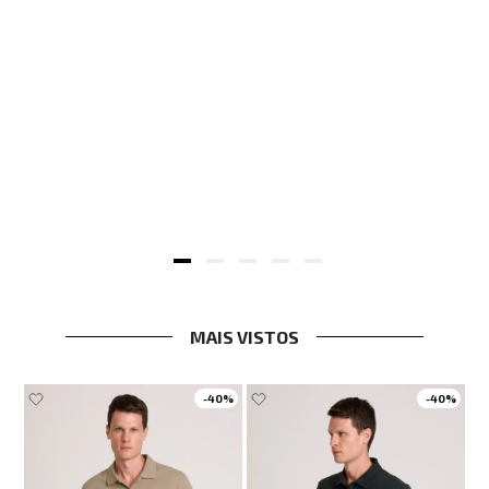
n Feminina
MAIS VISTOS
-
40%
-
40%