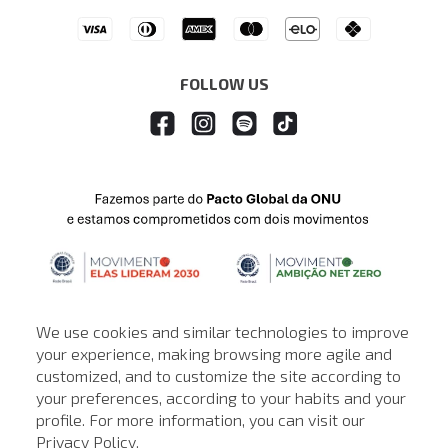
Drop Your Jeans
FOLLOW US
We use cookies and similar technologies to improve
your experience, making browsing more agile and
customized, and to customize the site according to
ATENDIMENTO
your preferences, according to your habits and your
profile. For more information, you can visit our
© © Copyright 2000-2026 - Todos os direitos reservados. A Loja de
Privacy Policy
.
John John reserva-se no direito de corrigir ou alterar informações