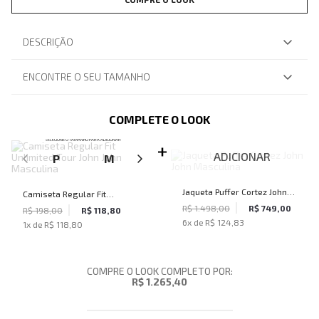
DESCRIÇÃO
ENCONTRE O SEU TAMANHO
COMPLETE O LOOK
SELECIONE O TAMANHO PARA ADICIONAR
ADICIONAR
P
M
G
GG
Jaqueta Puffer Cortez John
Camiseta Regular Fit
John Masculina
R$ 1.498,00
R$ 749,00
Unlimited Tour John John
R$ 198,00
R$ 118,80
6
x de
R$ 124,83
1
x de
R$ 118,80
Masculina
COMPRE O LOOK COMPLETO POR:
R$ 1.265,40