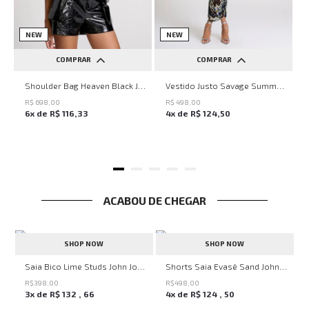
NEW
NEW
COMPRAR
COMPRAR
UN
PP
P
M
G
Shoulder Bag Heaven Black John John Feminina
Vestido Justo Savage Summer John John Feminino
R$
698
,
00
R$
498
,
00
6
x de
R$
116
,
33
4
x de
R$
124
,
50
ACABOU DE CHEGAR
SHOP NOW
SHOP NOW
Saia Bico Lime Studs John John Feminina
Shorts Saia Evasê Sand John John Feminino
R$
398
,
00
R$
498
,
00
3
x de
R$
132
,
66
4
x de
R$
124
,
50