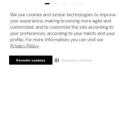
We use cookies and similar technologies to improve
your experience, making browsing more agile and
NEWSLETTER
customized, and to customize the site according to
ATENDIMENTO
Cadastre seu e-mail para receber nossas novidades.
your preferences, according to your habits and your
profile. For more information, you can visit our
Privacy Policy
.
CADASTRAR
Advanced preferences
Permitir cookies
Eu li, estou ciente das condições de tratamento dos meus dados pessoais e forneço
meu consentimento, conforme descrito na
Política de Privacidade
LOCALIZE UMA LOJA
SOBRE A JOHN JOHN
Quem Somos
AJUDA
Nossas Lojas
FAQ
NOSSAS AÇÕES
John John Club
Central de Atendimento