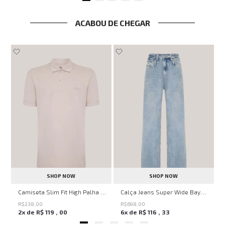
ACABOU DE CHEGAR
SHOP NOW
SHOP NOW
John Feminina
Camiseta Slim Fit High Palha John John Masculina
Calça Jeans Super Wide Bayern John John Feminina
R$
238
,
00
R$
698
,
00
2
x de
R$
119
,
00
6
x de
R$
116
,
33