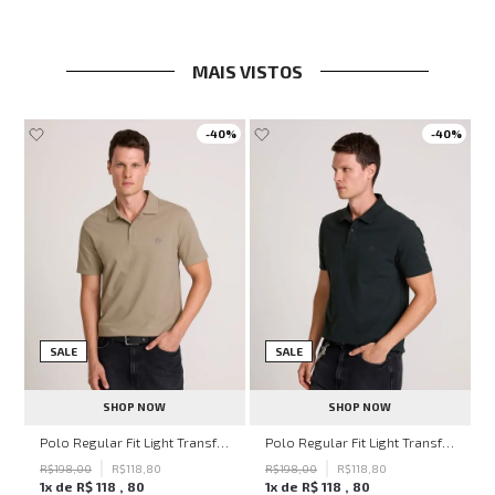
MAIS VISTOS
-
40%
-
40%
SALE
SALE
SHOP NOW
SHOP NOW
hn John Feminina
Polo Regular Fit Light Transfer Bege Médio John John Masculina
Polo Regular Fit Light Transfer Verde Escuro John John Masculina
R$
198
,
00
R$
118
,
80
R$
198
,
00
R$
118
,
80
1
x de
R$
118
,
80
1
x de
R$
118
,
80