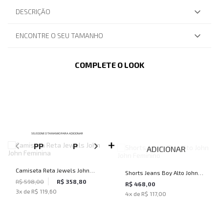
DESCRIÇÃO
ENCONTRE O SEU TAMANHO
COMPLETE O LOOK
SELECIONE O TAMANHO PARA ADICIONAR
PP
P
M
G
ADICIONAR
Camiseta Reta Jewels John
Shorts Jeans Boy Alto John
John Feminina
R$ 598,00
R$ 358,80
John Feminino
R$ 468,00
3
x de
R$ 119,60
4
x de
R$ 117,00