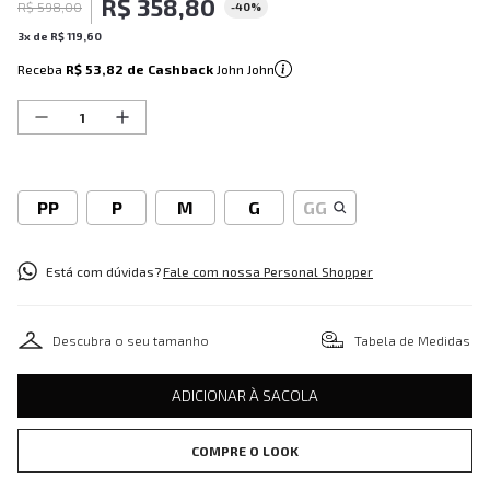
R$
358
,
80
R$
598
,
00
-
40%
3
x de
R$
119
,
60
Receba
R$ 53,82
de Cashback
John John
PP
P
M
G
GG
Está com dúvidas?
Fale com nossa Personal Shopper
Descubra o seu tamanho
Tabela de Medidas
ADICIONAR À SACOLA
COMPRE O LOOK