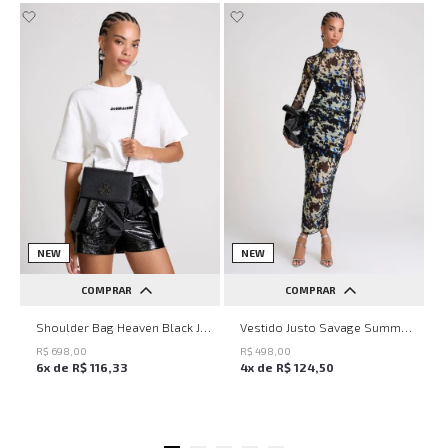
NEW
NEW
COMPRAR
COMPRAR
UN
PP
P
M
G
Shoulder Bag Heaven Black John John Feminina
Vestido Justo Savage Summer John John Feminino
R$
698
,
00
R$
498
,
00
6
x de
R$
116
,
33
4
x de
R$
124
,
50