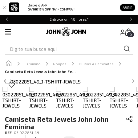
Baixe o APP
ABRIR
GANHE 15% OFF
NA 1ª COMPRA *
Entrega em 48 horas*
0
Digite sua busca aqui
Feminino
Roupas
Blusas e Camisetas
Camiseta Reta Jewels John John Feminina
Camiseta Reta Jewels John John
Feminina
REF
:
03.02.2851_49