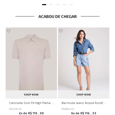
ACABOU DE CHEGAR
SHOP NOW
SHOP NOW
ircle John John Feminina
Camiseta Slim Fit High Palha John John Masculina
Bermuda Jeans Ampla Rockford John John Feminina
R$
238
,
00
R$
698
,
00
2
x de
R$
119
,
00
6
x de
R$
116
,
33