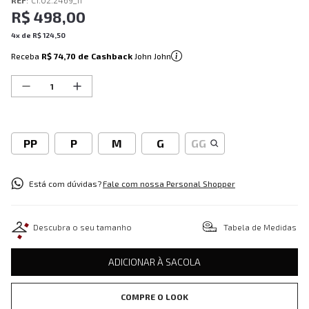
REF
:
C1.02.2469_11
R$
498
,
00
4
x de
R$
124
,
50
Receba
R$ 74,70
de Cashback
John John
PP
P
M
G
GG
Está com dúvidas?
Fale com nossa Personal Shopper
Descubra o seu tamanho
Tabela de Medidas
ADICIONAR À SACOLA
COMPRE O LOOK