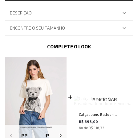
DESCRIÇÃO
ENCONTRE O SEU TAMANHO
COMPLETE O LOOK
ADICIONAR
Calça Jeans Balloon
Pasadena John John Feminina
R$ 698,00
6
x de
R$ 116,33
SELECIONE O TAMANHO PARA ADICIONAR
PP
P
M
G