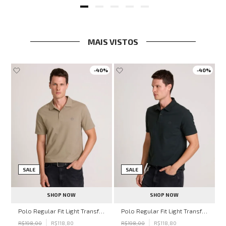
MAIS VISTOS
-
40%
-
40%
SALE
SALE
SHOP NOW
SHOP NOW
hn John Feminina
Polo Regular Fit Light Transfer Bege Médio John John Masculina
Polo Regular Fit Light Transfer Verde Escuro John John Masculina
R$
198
,
00
R$
118
,
80
R$
198
,
00
R$
118
,
80