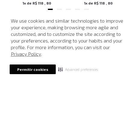
1
x de
R$
118
,
80
1
x de
R$
118
,
80
We use cookies and similar technologies to improve
your experience, making browsing more agile and
NEWSLETTER
customized, and to customize the site according to
ATENDIMENTO
Cadastre seu e-mail para receber nossas novidades.
your preferences, according to your habits and your
profile. For more information, you can visit our
Privacy Policy
.
CADASTRAR
Advanced preferences
Permitir cookies
Eu li, estou ciente das condições de tratamento dos meus dados pessoais e forneço
meu consentimento, conforme descrito na
Política de Privacidade
LOCALIZE UMA LOJA
SOBRE A JOHN JOHN
Quem Somos
AJUDA
Nossas Lojas
FAQ
NOSSAS AÇÕES
John John Club