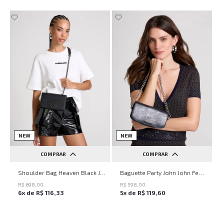
NEW
NEW
COMPRAR
COMPRAR
UN
UN
Shoulder Bag Heaven Black John John Feminina
Baguette Party John John Feminina
R$
698
,
00
R$
598
,
00
6
x de
R$
116
,
33
5
x de
R$
119
,
60