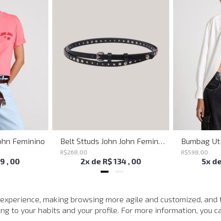
ohn Feminino
Belt Sttuds John John Feminino
R$
268
,
00
R$
598
,
00
19
,
00
2
x de
R$
134
,
00
5
x d
MAIS VISTOS
 experience, making browsing more agile and customized, and 
g to your habits and your profile. For more information, you ca
-
40%
-
40%