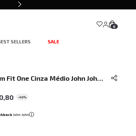
0
BEST SELLERS
SALE
m Fit One Cinza Médio John John
0
,
80
-
40%
shback
John John