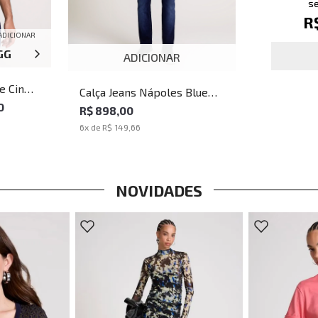
se
R
ADICIONAR
GG
XGG
ADICIONAR
e Cinza
Calça Jeans Nápoles Blue
culina
0
John John Masculina
R$ 898,00
6
x de
R$ 149,66
NOVIDADES