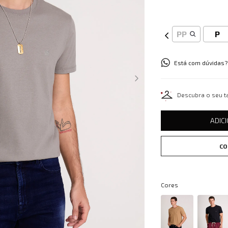
PP
P
Está com dúvidas?
Descubra o seu 
ADIC
CO
Cores