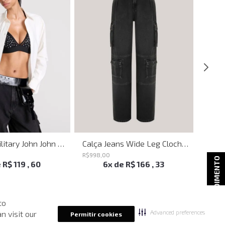
Bumbag Utilitary John John Feminina
Calça Jeans Wide Leg Clochard Cargo Black John John Feminina
R$
998
,
00
R$
398
ATENDIMENTO
e
R$
119
,
60
6
x de
R$
166
,
33
to
Advanced preferences
n visit our
Permitir cookies