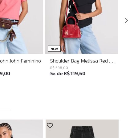
UN
UN
NEW
John John Feminino
Shoulder Bag Melissa Red John John Feminina
R$
598
,
00
19
,
00
5
x de
R$
119
,
60