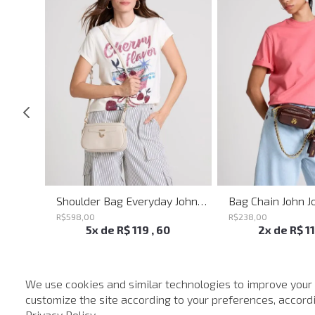
Shoulder Bag Heaven Black John John Feminina
Shoulder Bag Everyday John John Feminina
Bag Chain John J
R$
598
,
00
R$
238
,
00
5
x de
R$
119
,
60
2
x de
R$
1
We use cookies and similar technologies to improve your
customize the site according to your preferences, accordin
-
40%
Privacy Policy
.