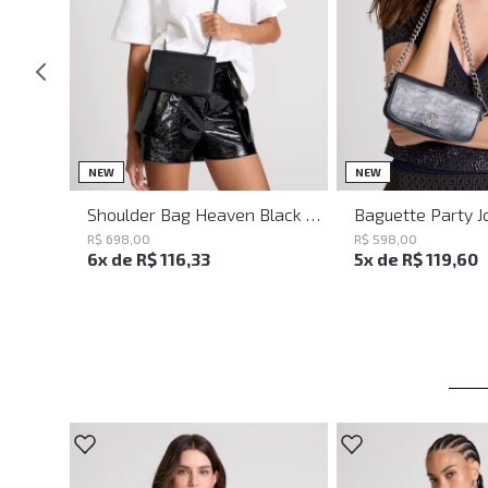
UN
UN
NEW
NEW
Shoulder Bag Heaven Black John John Feminina
R$
698
,
00
R$
598
,
00
6
x de
R$
116
,
33
5
x de
R$
119
,
60