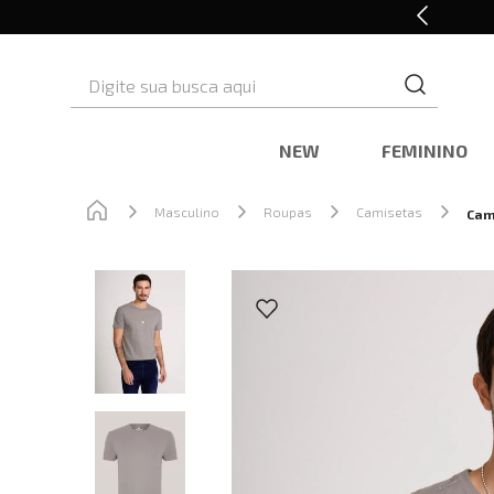
Retire em Loja e Ganhe 5% OFF
Digite sua busca aqui
NEW
FEMININO
Masculino
Roupas
Camisetas
Cam