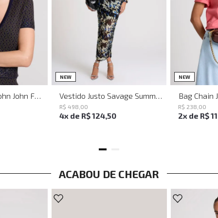
PP
P
M
G
NEW
NEW
Baguette Party John John Feminina
Vestido Justo Savage Summer John John Feminino
Bag Chain 
R$
498
,
00
R$
238
,
00
4
x de
R$
124
,
50
2
x de
R$
1
ACABOU DE CHEGAR