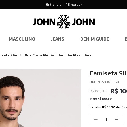
Entrega em 48 horas*
MASCULINO
JEANS
DENIM GUIDE
iseta Slim Fit One Cinza Médio John John Masculina
Camiseta Sli
Masculina
REF
:
41.54.1015_58
R$
10
R$
168
,
00
1
x de
R$
100
,
80
Receba
R$ 15,12
de Ca