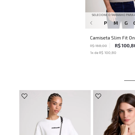
SELECIONE O TAMANHO PARA 
P
M
G
Camiseta Slim Fit On
Médio John John Mas
R$ 100,8
R$ 168,00
1
x de
R$ 100,80