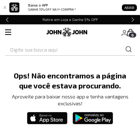
Baixe o APP
ABRIR
GANHE 15% OFF
NA 1ª COMPRA *
Retire em Loja e Ganhe 5% OFF
0
Digite sua busca aqui
Ops! Não encontramos a página
que você estava procurando.
Aproveite para baixar nosso app e tenha vantagens
exclusivas!