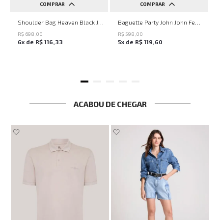
COMPRAR
COMPRAR
UN
UN
Shoulder Bag Heaven Black John John Feminina
Baguette Party John John Feminina
R$
698
,
00
R$
598
,
00
6
x de
R$
116
,
33
5
x de
R$
119
,
60
ACABOU DE CHEGAR