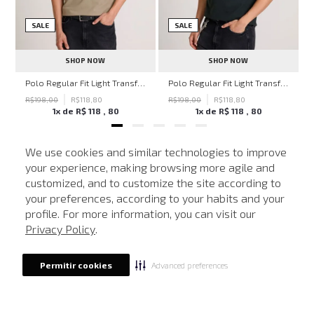
SALE
SALE
SHOP NOW
SHOP NOW
ohn John Masculina
Polo Regular Fit Light Transfer Bege Médio John John Masculina
Polo Regular Fit Light Transfer Verde Escuro John John Masculina
R$
198
,
00
R$
118
,
80
R$
198
,
00
R$
118
,
80
1
x de
R$
118
,
80
1
x de
R$
118
,
80
We use cookies and similar technologies to improve
your experience, making browsing more agile and
NEWSLETTER
customized, and to customize the site according to
ATENDIMENTO
Cadastre seu e-mail para receber nossas novidades.
your preferences, according to your habits and your
profile. For more information, you can visit our
Privacy Policy
.
CADASTRAR
Advanced preferences
Permitir cookies
Eu li, estou ciente das condições de tratamento dos meus dados pessoais e forneço
meu consentimento, conforme descrito na
Política de Privacidade