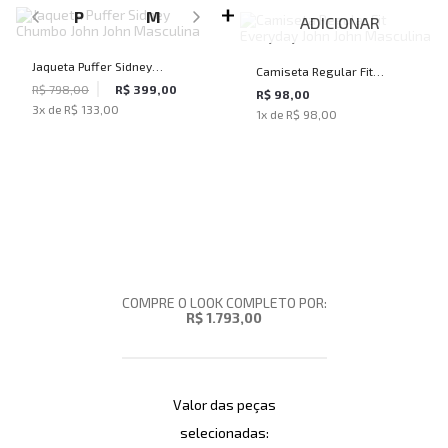
P
M
ADICIONAR
Jaqueta Puffer Sidney
Camiseta Regular Fit
Chumbo John John Masculina
R$ 798,00
R$ 399,00
Everyday John John Masculina
R$ 98,00
3
x de
R$ 133,00
1
x de
R$ 98,00
COMPRE O LOOK COMPLETO POR:
R$ 1.793,00
Valor das peças
selecionadas: