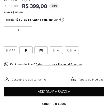
REF
:
24.11.0849_03
R$
399
,
00
R$
798
,
00
-
50%
3
x de
R$
133
,
00
Receba
R$ 59,85
de Cashback
John John
PP
P
M
G
GG
Está com dúvidas?
Fale com nossa Personal Shopper
Descubra o seu tamanho
Tabela de Medidas
ADICIONAR À SACOLA
COMPRE O LOOK