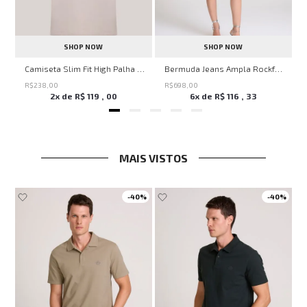
SHOP NOW
SHOP NOW
ircle John John Feminina
Camiseta Slim Fit High Palha John John Masculina
Bermuda Jeans Ampla Rockford John John Feminina
R$
238
,
00
R$
698
,
00
2
x de
R$
119
,
00
6
x de
R$
116
,
33
MAIS VISTOS
0%
-
40%
-
40%