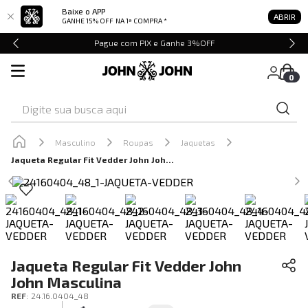
Baixe o APP
ABRIR
GANHE 15% OFF
NA 1ª COMPRA *
Pague com PIX e Ganhe 3%OFF
0
Digite sua busca aqui
Masculino
Roupas
Jaquetas
Jaqueta Regular Fit Vedder John John Masculina
Jaqueta Regular Fit Vedder John
John Masculina
REF
:
24.16.0404_48