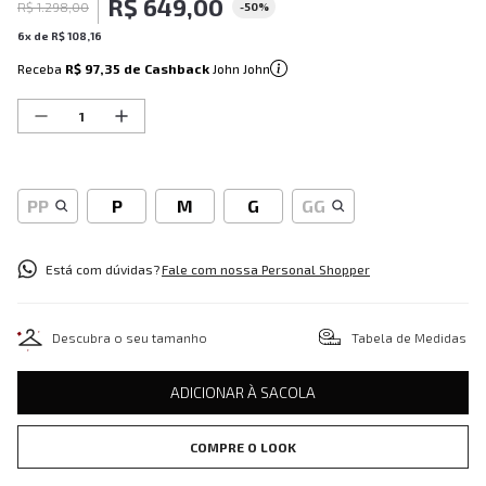
R$
649
,
00
R$
1
.
298
,
00
-
50%
6
x de
R$
108
,
16
Receba
R$ 97,35
de Cashback
John John
PP
P
M
G
GG
Está com dúvidas?
Fale com nossa Personal Shopper
Descubra o seu tamanho
Tabela de Medidas
ADICIONAR À SACOLA
COMPRE O LOOK