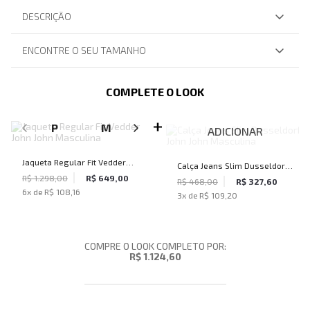
DESCRIÇÃO
ENCONTRE O SEU TAMANHO
COMPLETE O LOOK
SELECIONE O TAMANHO PARA ADICIONAR
P
M
G
ADICIONAR
Jaqueta Regular Fit Vedder
Calça Jeans Slim Dusseldorf
John John Masculina
R$ 1.298,00
R$ 649,00
John John Masculina
R$ 468,00
R$ 327,60
6
x de
R$ 108,16
3
x de
R$ 109,20
COMPRE O LOOK COMPLETO POR:
R$ 1.124,60