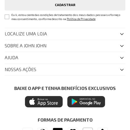
CADASTRAR
Eu li, estou ciente das condições de tratamento dos meus dados pessoais e forneço
meu consentimento, conforme descrito na
Política de Privacidade
LOCALIZE UMA LOJA
SOBRE A JOHN JOHN
Quem Somos
AJUDA
Nossas Lojas
FAQ
NOSSAS AÇÕES
John John Club
Central de Atendimento
Livelo
Política de Privacidade
Minha Conta
Azul Fidelidade
BAIXE O APP E TENHA BENEFÍCIOS EXCLUSIVOS
Painel de Privacidade
Trocas e Devoluções
Mastercard
Central de Preferências
Regulamentos
Itau Personnalite
Ética e Sustentabilidade
Seja um Revendedor
Denim Guide
ModaComVerso
Seja um Franqueado
FORMAS DE PAGAMENTO
APP
Drop Your Jeans