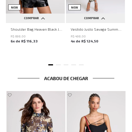
NEW
NEW
COMPRAR
COMPRAR
UN
PP
P
M
G
Shoulder Bag Heaven Black John John Feminina
Vestido Justo Savage Summer John John Feminino
R$
698
,
00
R$
498
,
00
6
x de
R$
116
,
33
4
x de
R$
124
,
50
ACABOU DE CHEGAR