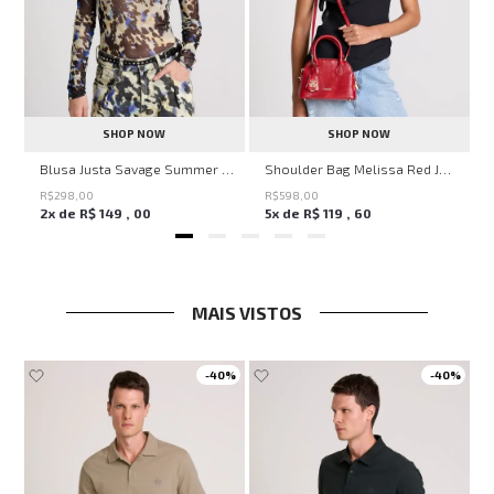
SHOP NOW
SHOP NOW
en Knit John John Feminina
Blusa Justa Savage Summer John John Feminina
Shoulder Bag Melissa Red John John Feminina
R$
298
,
00
R$
598
,
00
2
x de
R$
149
,
00
5
x de
R$
119
,
60
MAIS VISTOS
-
40%
-
40%