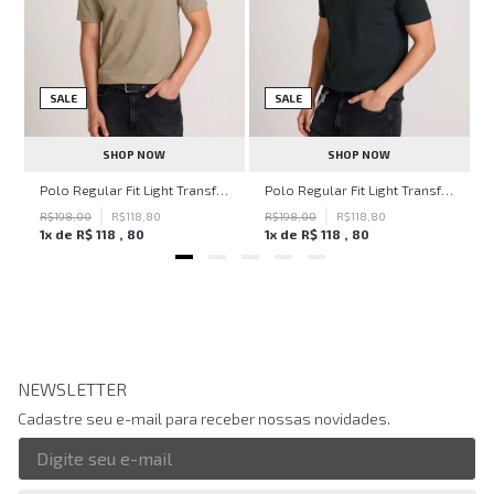
SALE
SALE
SHOP NOW
SHOP NOW
hn John Feminina
Polo Regular Fit Light Transfer Bege Médio John John Masculina
Polo Regular Fit Light Transfer Verde Escuro John John Masculina
R$
198
,
00
R$
118
,
80
R$
198
,
00
R$
118
,
80
1
x de
R$
118
,
80
1
x de
R$
118
,
80
NEWSLETTER
Cadastre seu e-mail para receber nossas novidades.