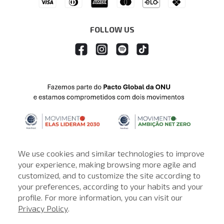
FOLLOW US
We use cookies and similar technologies to improve
your experience, making browsing more agile and
customized, and to customize the site according to
ATENDIMENTO
your preferences, according to your habits and your
profile. For more information, you can visit our
© © Copyright 2000-2026 - Todos os direitos reservados. A Loja de
Privacy Policy
.
John John reserva-se no direito de corrigir ou alterar informações
como: preços, promoções e disponibilidade de estoque a qualquer