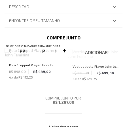
DESCRIÇÃO
ENCONTRE O SEU TAMANHO
COMPRE JUNTO
SELECIONE O TAMANHO PARA ADICIONAR
PP
P
M
G
ADICIONAR
Polo Cropped Player John John
Vestido Justo Player John John
Feminina
R$ 898,00
R$ 449,00
Feminino
R$ 998,00
R$ 499,00
4
x de
R$ 112,25
4
x de
R$ 124,75
COMPRE JUNTO POR:
R$ 1.297,00
Valor das peças