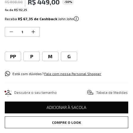
R$
449
,
00
R$
898
,
00
-
50%
4
x de
R$
112
,
25
Receba
R$ 67,35
de Cashback
John John
PP
P
M
G
Está com dúvidas?
Fale com nossa Personal Shopper
Descubra o seu tamanho
Tabela de Medidas
ADICIONAR À SACOLA
COMPRE O LOOK