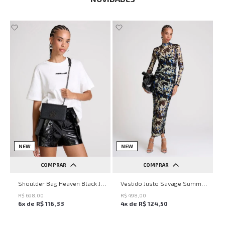
NEW
NEW
COMPRAR
COMPRAR
UN
PP
P
M
G
Shoulder Bag Heaven Black John John Feminina
Vestido Justo Savage Summer John John Feminino
R$
698
,
00
R$
498
,
00
6
x de
R$
116
,
33
4
x de
R$
124
,
50