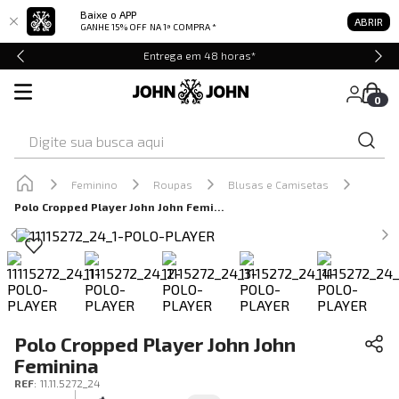
Baixe o APP
ABRIR
GANHE 15% OFF
NA 1ª COMPRA *
Entrega em 48 horas*
0
Digite sua busca aqui
Feminino
Roupas
Blusas e Camisetas
Polo Cropped Player John John Feminina
Polo Cropped Player John John
Feminina
REF
:
11.11.5272_24