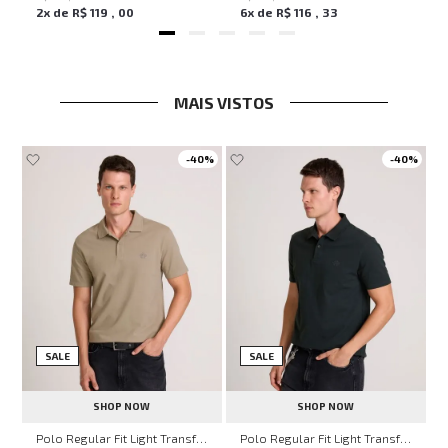
2
x de
R$
119
,
00
6
x de
R$
116
,
33
MAIS VISTOS
0%
-
40%
-
40%
SALE
SALE
SHOP NOW
SHOP NOW
ohn John Masculina
Polo Regular Fit Light Transfer Bege Médio John John Masculina
Polo Regular Fit Light Transfer Verde Escuro John John Masculina