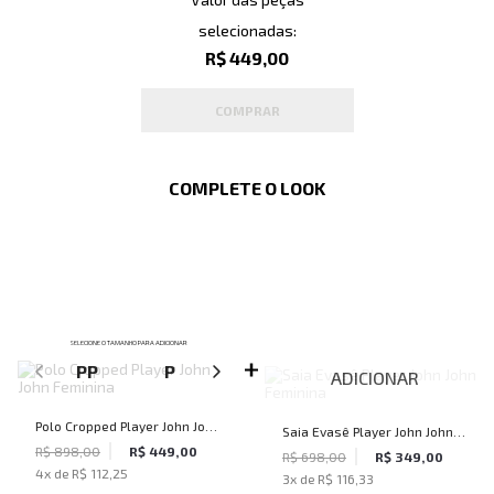
selecionadas:
R$ 449,00
COMPRAR
COMPLETE O LOOK
SELECIONE O TAMANHO PARA ADICIONAR
PP
P
M
G
ADICIONAR
Polo Cropped Player John John
Saia Evasê Player John John
Feminina
R$ 898,00
R$ 449,00
Feminina
R$ 698,00
R$ 349,00
4
x de
R$ 112,25
3
x de
R$ 116,33