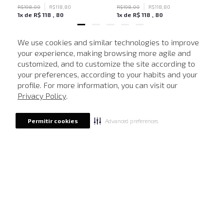
R$
198
,
00
R$
118
,
80
R$
198
,
00
R$
118
,
80
1
x de
R$
118
,
80
1
x de
R$
118
,
80
We use cookies and similar technologies to improve
your experience, making browsing more agile and
NEWSLETTER
customized, and to customize the site according to
ATENDIMENTO
Cadastre seu e-mail para receber nossas novidades.
your preferences, according to your habits and your
profile. For more information, you can visit our
Privacy Policy
.
CADASTRAR
Advanced preferences
Permitir cookies
Eu li, estou ciente das condições de tratamento dos meus dados pessoais e forneço
meu consentimento, conforme descrito na
Política de Privacidade
LOCALIZE UMA LOJA
SOBRE A JOHN JOHN
Quem Somos
AJUDA
Nossas Lojas