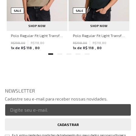
SALE
SALE
SHOP NOW
SHOP NOW
hn John Feminina
Polo Regular Fit Light Transfer Bege Médio John John Masculina
Polo Regular Fit Light Transfer Verde Escuro John John Masculina
R$
198
,
00
R$
118
,
80
R$
198
,
00
R$
118
,
80
1
x de
R$
118
,
80
1
x de
R$
118
,
80
NEWSLETTER
Cadastre seu e-mail para receber nossas novidades.
CADASTRAR
Eu li, estou ciente das condições de tratamento dos meus dados pessoais e forneço