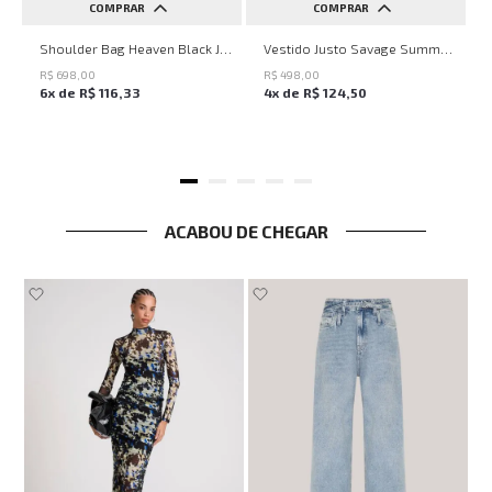
COMPRAR
COMPRAR
UN
PP
P
M
G
Shoulder Bag Heaven Black John John Feminina
Vestido Justo Savage Summer John John Feminino
R$
698
,
00
R$
498
,
00
6
x de
R$
116
,
33
4
x de
R$
124
,
50
ACABOU DE CHEGAR