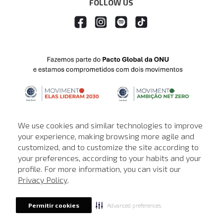
FOLLOW US
We use cookies and similar technologies to improve
your experience, making browsing more agile and
customized, and to customize the site according to
ATENDIMENTO
your preferences, according to your habits and your
profile. For more information, you can visit our
© © Copyright 2000-2026 - Todos os direitos reservados. A Loja de
Privacy Policy
.
John John reserva-se no direito de corrigir ou alterar informações
como: preços, promoções e disponibilidade de estoque a qualquer
momento.
Advanced preferences
Permitir cookies
Em caso de dúvidas:
0800 990 5500.
Horário de Atendimento
das 8h às 20h de segunda a sábado, exceto
feriados.