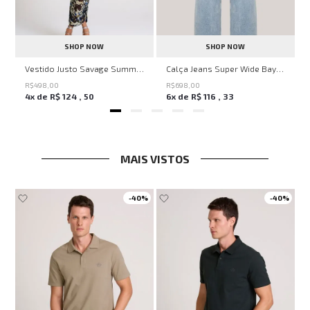
SHOP NOW
SHOP NOW
ell Montpellier John John Feminina
Vestido Justo Savage Summer John John Feminino
Calça Jeans Super Wide Bayern John John Feminina
R$
498
,
00
R$
698
,
00
4
x de
R$
124
,
50
6
x de
R$
116
,
33
MAIS VISTOS
-
40%
-
40%