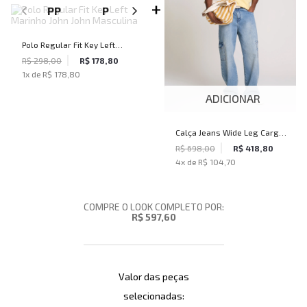
PP
P
M
G
GG
Polo Regular Fit Key Left
Marinho John John Masculina
R$ 298,00
R$ 178,80
1
x de
R$ 178,80
ADICIONAR
Calça Jeans Wide Leg Cargo
Fiji John John Masculina
R$ 698,00
R$ 418,80
4
x de
R$ 104,70
COMPRE O LOOK COMPLETO POR:
R$ 597,60
Valor das peças
selecionadas: