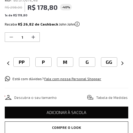
REF
:
86.01.0679_48
R$
178
,
80
R$
298
,
00
-
40%
1
x de
R$
178
,
80
Receba
R$ 26,82
de Cashback
John John
PP
P
M
G
GG
Está com dúvidas?
Fale com nossa Personal Shopper
Descubra o seu tamanho
Tabela de Medidas
ADICIONAR À SACOLA
COMPRE O LOOK