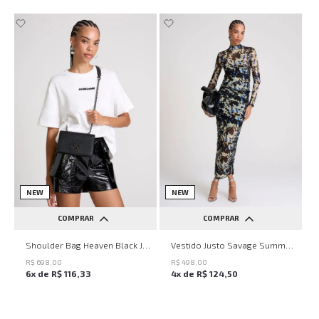
NEW
NEW
COMPRAR
COMPRAR
UN
PP
P
M
G
Shoulder Bag Heaven Black John John Feminina
Vestido Justo Savage Summer John John Feminino
R$
698
,
00
R$
498
,
00
6
x de
R$
116
,
33
4
x de
R$
124
,
50