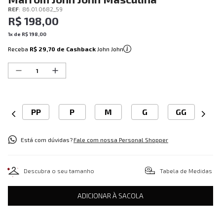
REF
:
86.01.0682_59
R$
198
,
00
1
x de
R$
198
,
00
Receba
R$ 29,70
de Cashback
John John
PP
P
M
G
GG
Está com dúvidas?
Fale com nossa Personal Shopper
Descubra o seu tamanho
Tabela de Medidas
ADICIONAR À SACOLA