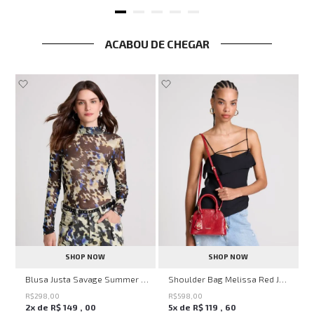
ACABOU DE CHEGAR
SHOP NOW
SHOP NOW
en Knit John John Feminina
Blusa Justa Savage Summer John John Feminina
Shoulder Bag Melissa Red John John Feminina
R$
298
,
00
R$
598
,
00
2
x de
R$
149
,
00
5
x de
R$
119
,
60