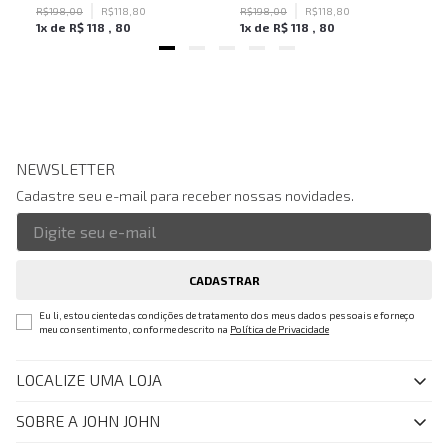
R$
198
,
00
R$
118
,
80
R$
198
,
00
R$
118
,
80
1
x de
R$
118
,
80
1
x de
R$
118
,
80
NEWSLETTER
Cadastre seu e-mail para receber nossas novidades.
CADASTRAR
Eu li, estou ciente das condições de tratamento dos meus dados pessoais e forneço
meu consentimento, conforme descrito na
Política de Privacidade
LOCALIZE UMA LOJA
SOBRE A JOHN JOHN