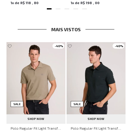
1
x de
R$
118
,
80
1
x de
R$
198
,
00
MAIS VISTOS
-
40%
-
40%
SALE
SALE
SHOP NOW
SHOP NOW
hn John Feminina
Polo Regular Fit Light Transfer Bege Médio John John Masculina
Polo Regular Fit Light Transfer Verde Escuro John John Masculina