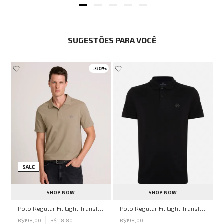
SUGESTÕES PARA VOCÊ
-
40%
d Capuz Preto John John Masculino
SALE
SHOP NOW
SHOP NOW
Polo Regular Fit Light Transfer Bege Médio John John Masculina
Polo Regular Fit Light Transfer Preto John John Masculina
R$
198
,
00
R$
118
,
80
R$
198
,
00