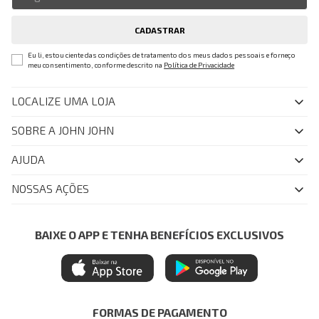
CADASTRAR
Eu li, estou ciente das condições de tratamento dos meus dados pessoais e forneço
meu consentimento, conforme descrito na
Política de Privacidade
LOCALIZE UMA LOJA
SOBRE A JOHN JOHN
Quem Somos
AJUDA
Nossas Lojas
FAQ
NOSSAS AÇÕES
John John Club
Central de Atendimento
Livelo
Política de Privacidade
Minha Conta
Azul Fidelidade
BAIXE O APP E TENHA BENEFÍCIOS EXCLUSIVOS
Painel de Privacidade
Trocas e Devoluções
Mastercard
Central de Preferências
Regulamentos
Itau Personnalite
Ética e Sustentabilidade
Seja um Revendedor
Denim Guide
ModaComVerso
Seja um Franqueado
FORMAS DE PAGAMENTO
APP