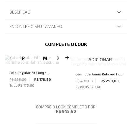
DESCRIÇÃO
ENCONTRE O SEU TAMANHO
COMPLETE O LOOK
SELECIONE O TAMANHO PARA ADICIONAR
P
M
G
GG
ADICIONAR
Polo Regular Fit Lodge
Bermuda Jeans Relaxed Fit
Marinho John John Masculina
R$ 298,00
R$ 178,80
Cargo Fiji John John
R$ 498,00
R$ 298,80
1
x de
R$ 178,80
2
x de
R$ 149,40
Masculina
COMPRE O LOOK COMPLETO POR:
R$ 945,60