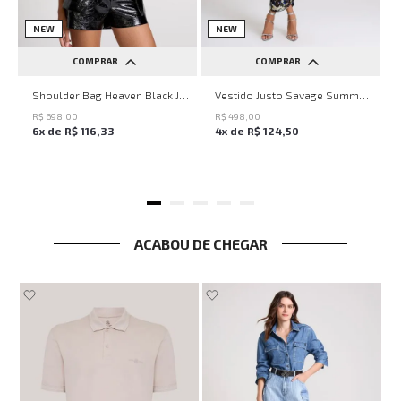
NEW
NEW
COMPRAR
COMPRAR
UN
PP
P
M
G
Shoulder Bag Heaven Black John John Feminina
Vestido Justo Savage Summer John John Feminino
R$
698
,
00
R$
498
,
00
6
x de
R$
116
,
33
4
x de
R$
124
,
50
ACABOU DE CHEGAR