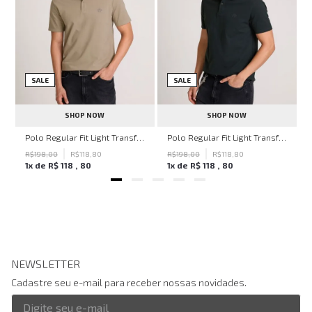
SALE
SALE
SHOP NOW
SHOP NOW
hn John Feminina
Polo Regular Fit Light Transfer Bege Médio John John Masculina
Polo Regular Fit Light Transfer Verde Escuro John John Masculina
R$
198
,
00
R$
118
,
80
R$
198
,
00
R$
118
,
80
1
x de
R$
118
,
80
1
x de
R$
118
,
80
NEWSLETTER
Cadastre seu e-mail para receber nossas novidades.