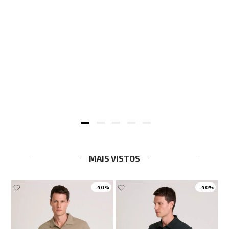
n John Masculina
MAIS VISTOS
-
40%
-
40%