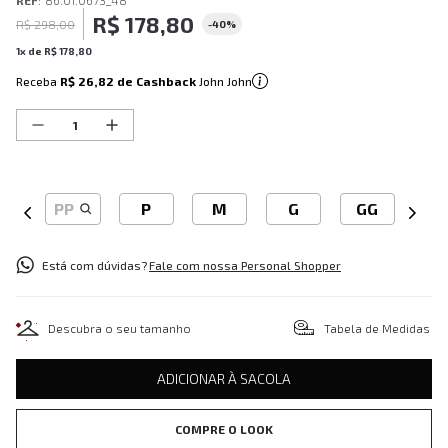
REF
:
86.01.0673_48
R$
178
,
80
R$
298
,
00
-
40%
1
x de
R$
178
,
80
Receba
R$ 26,82
de Cashback
John John
PP
P
M
G
GG
Está com dúvidas?
Fale com nossa Personal Shopper
Descubra o seu tamanho
Tabela de Medidas
ADICIONAR À SACOLA
COMPRE O LOOK