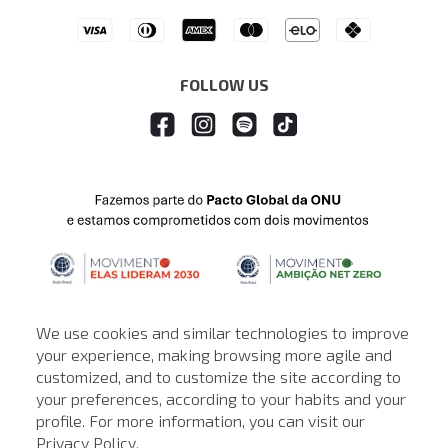
Drop Your Jeans
FOLLOW US
We use cookies and similar technologies to improve
your experience, making browsing more agile and
customized, and to customize the site according to
ATENDIMENTO
your preferences, according to your habits and your
profile. For more information, you can visit our
© © Copyright 2000-2026 - Todos os direitos reservados. A Loja de
Privacy Policy
.
John John reserva-se no direito de corrigir ou alterar informações