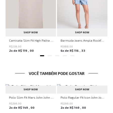
SHOP NOW
SHOP NOW
ircle John John Feminina
Camiseta Slim Fit High Palha John John Masculina
Bermuda Jeans Ampla Rockford John John Feminina
R$
238
,
00
R$
698
,
00
2
x de
R$
119
,
00
6
x de
R$
116
,
33
VOCÊ TAMBÉM PODE GOSTAR
SHOP NOW
SHOP NOW
Polo Slim Fit Mars John John Masculina
Polo Regular Fit Icon John John Masculina
R$
298
,
00
R$
298
,
00
2
x de
R$
149
,
00
2
x de
R$
149
,
00