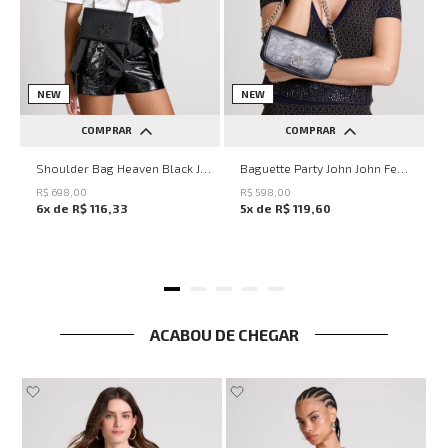
NEW
NEW
COMPRAR
COMPRAR
UN
UN
Shoulder Bag Heaven Black John John Feminina
Baguette Party John John Feminina
R$
698
,
00
R$
598
,
00
6
x de
R$
116
,
33
5
x de
R$
119
,
60
ACABOU DE CHEGAR