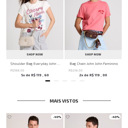
SHOP NOW
SHOP NOW
ven Black John John Feminina
Shoulder Bag Everyday John John Feminina
Bag Chain John John Feminino
R$
598
,
00
R$
238
,
00
5
x de
R$
119
,
60
2
x de
R$
119
,
00
MAIS VISTOS
-
40%
-
40%