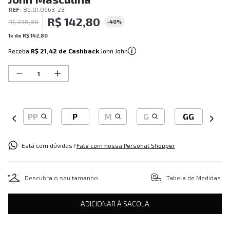
REF
:
86.01.0663_23
R$
142
,
80
R$
238
,
00
-
40%
1
x de
R$
142
,
80
Receba
R$ 21,42
de Cashback
John John
PP
P
M
G
GG
Está com dúvidas?
Fale com nossa Personal Shopper
Descubra o seu tamanho
Tabela de Medidas
ADICIONAR À SACOLA