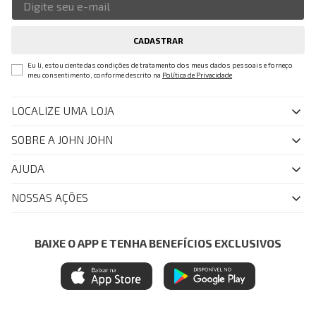
CADASTRAR
Eu li, estou ciente das condições de tratamento dos meus dados pessoais e forneço
meu consentimento, conforme descrito na
Política de Privacidade
LOCALIZE UMA LOJA
SOBRE A JOHN JOHN
Quem Somos
AJUDA
Nossas Lojas
FAQ
NOSSAS AÇÕES
John John Club
Central de Atendimento
Livelo
Política de Privacidade
Minha Conta
Azul Fidelidade
BAIXE O APP E TENHA BENEFÍCIOS EXCLUSIVOS
Painel de Privacidade
Trocas e Devoluções
Mastercard
Central de Preferências
Regulamentos
Itau Personnalite
Ética e Sustentabilidade
Seja um Revendedor
Denim Guide
ModaComVerso
Seja um Franqueado