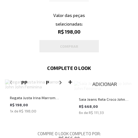
Valor das peças
selecionadas:
R$ 198,00
COMPRAR
COMPLETE O LOOK
SELECIONE O TAMANHO PARA ADICIONAR
PP
P
M
G
ADICIONAR
Regata Justa Irina Marrom
Saia Jeans Reta Croco John
John John Feminina
R$ 198,00
John Feminina
R$ 668,00
1
x de
R$ 198,00
6
x de
R$ 111,33
COMPRE O LOOK COMPLETO POR: