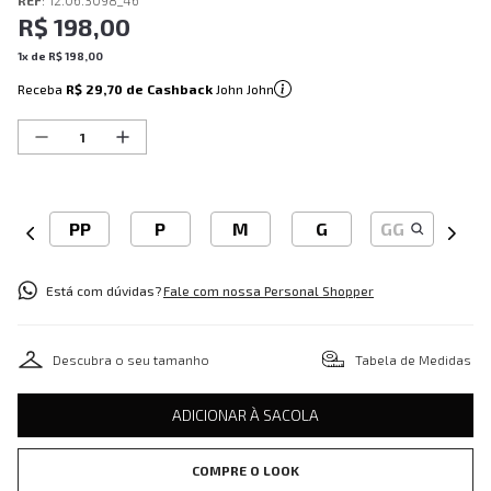
REF
:
12.06.3098_46
R$
198
,
00
1
x de
R$
198
,
00
Receba
R$ 29,70
de Cashback
John John
PP
P
M
G
GG
Está com dúvidas?
Fale com nossa Personal Shopper
Descubra o seu tamanho
Tabela de Medidas
ADICIONAR À SACOLA
COMPRE O LOOK