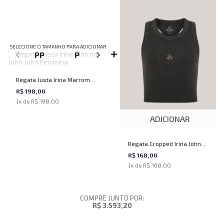
SELECIONE O TAMANHO PARA ADICIONAR
PP
P
M
G
Regata Justa Irina Marrom
John John Feminina
R$ 198,00
1
x de
R$ 198,00
ADICIONAR
Regata Cropped Irina John
John Feminina
R$ 168,00
1
x de
R$ 168,00
COMPRE JUNTO POR:
R$ 3.593,20