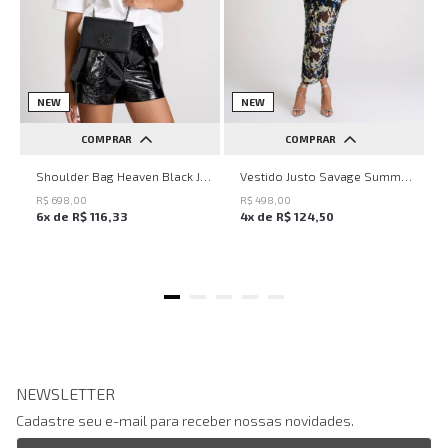
NEW
NEW
COMPRAR
COMPRAR
UN
PP
P
M
G
Shoulder Bag Heaven Black John John Feminina
Vestido Justo Savage Summer John John Feminino
R$
698
,
00
R$
498
,
00
6
x de
R$
116
,
33
4
x de
R$
124
,
50
NEWSLETTER
Cadastre seu e-mail para receber nossas novidades.