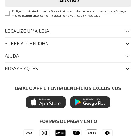
CADASTRAR
Eu li, estou ciente das condições de tratamento dos meus dados pessoais e forneço
meu consentimento, conforme descrito na
Política de Privacidade
LOCALIZE UMA LOJA
SOBRE A JOHN JOHN
Quem Somos
AJUDA
Nossas Lojas
FAQ
NOSSAS AÇÕES
John John Club
Central de Atendimento
Livelo
Política de Privacidade
Minha Conta
Azul Fidelidade
BAIXE O APP E TENHA BENEFÍCIOS EXCLUSIVOS
Painel de Privacidade
Trocas e Devoluções
Mastercard
Central de Preferências
Regulamentos
Itau Personnalite
Ética e Sustentabilidade
Seja um Revendedor
Denim Guide
ModaComVerso
Seja um Franqueado
FORMAS DE PAGAMENTO
APP
Drop Your Jeans