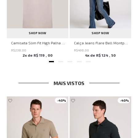
SHOP NOW
SHOP NOW
Savage Summer John John Feminina
Camiseta Slim Fit High Palha John John Masculina
Calça Jeans Flare Bell Montpellier John John Feminina
R$
238
,
00
R$
498
,
00
2
x de
R$
119
,
00
4
x de
R$
124
,
50
MAIS VISTOS
-
40%
-
40%