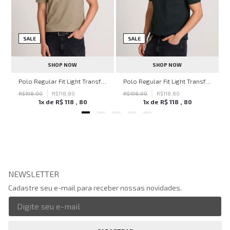
SALE
SALE
SHOP NOW
SHOP NOW
hn John Feminina
Polo Regular Fit Light Transfer Bege Médio John John Masculina
Polo Regular Fit Light Transfer Verde Escuro John John Masculina
R$
198
,
00
R$
118
,
80
R$
198
,
00
R$
118
,
80
1
x de
R$
118
,
80
1
x de
R$
118
,
80
NEWSLETTER
Cadastre seu e-mail para receber nossas novidades.