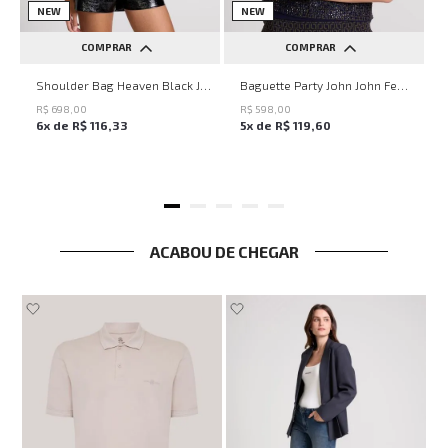
NEW
NEW
COMPRAR
COMPRAR
UN
UN
Shoulder Bag Heaven Black John John Feminina
Baguette Party John John Feminina
R$
698
,
00
R$
598
,
00
6
x de
R$
116
,
33
5
x de
R$
119
,
60
ACABOU DE CHEGAR