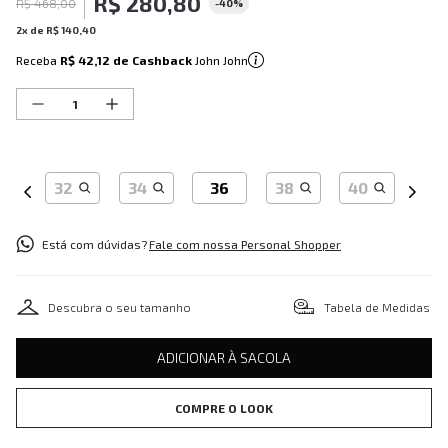
R$
280
,
80
R$
468
,
00
-
40%
2
x de
R$
140
,
40
Receba
R$ 42,12
de Cashback
John John
32
34
36
38
40
Está com dúvidas?
Fale com nossa Personal Shopper
Descubra o seu tamanho
Tabela de Medidas
ADICIONAR À SACOLA
COMPRE O LOOK