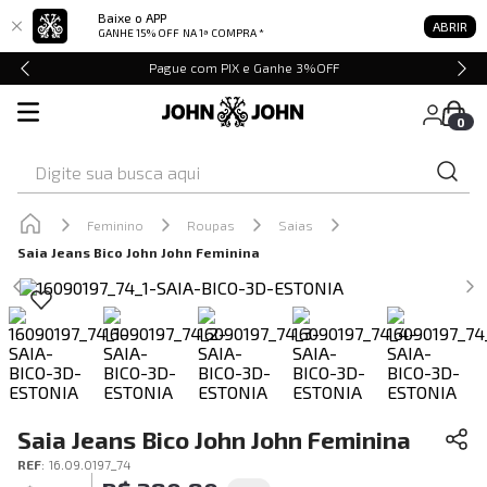
Baixe o APP
ABRIR
GANHE 15% OFF
NA 1ª COMPRA *
Pague com PIX e Ganhe 3%OFF
0
Digite sua busca aqui
Feminino
Roupas
Saias
Saia Jeans Bico John John Feminina
Saia Jeans Bico John John Feminina
REF
:
16.09.0197_74