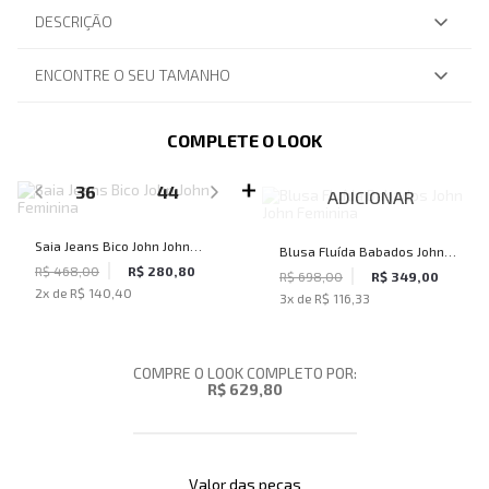
DESCRIÇÃO
ENCONTRE O SEU TAMANHO
COMPLETE O LOOK
SELECIONE O TAMANHO PARA ADICIONAR
36
44
ADICIONAR
Saia Jeans Bico John John
Blusa Fluída Babados John
Feminina
R$ 468,00
R$ 280,80
John Feminina
R$ 698,00
R$ 349,00
2
x de
R$ 140,40
3
x de
R$ 116,33
COMPRE O LOOK COMPLETO POR:
R$ 629,80
Valor das peças