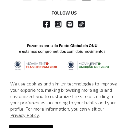
FOLLOW US
We use cookies and similar technologies to improve
your experience, making browsing more agile and
customized, and to customize the site according to
ATENDIMENTO
your preferences, according to your habits and your
profile. For more information, you can visit our
© © Copyright 2000-2026 - Todos os direitos reservados. A Loja de
Privacy Policy
.
John John reserva-se no direito de corrigir ou alterar informações
como: preços, promoções e disponibilidade de estoque a qualquer
momento.