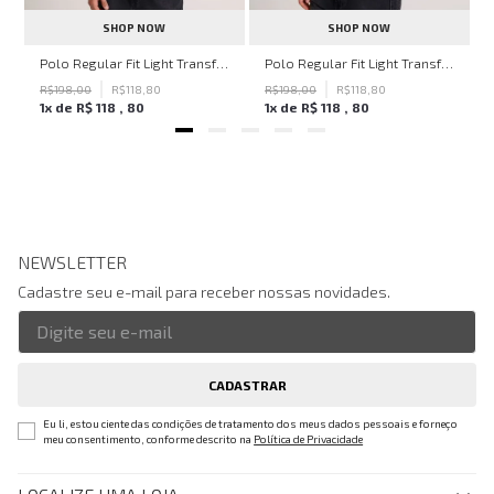
SHOP NOW
SHOP NOW
ven Black John John Feminina
Polo Regular Fit Light Transfer Bege Médio John John Masculina
Polo Regular Fit Light Transfer Verde Escuro John John Masculina
R$
198
,
00
R$
118
,
80
R$
198
,
00
R$
118
,
80
1
x de
R$
118
,
80
1
x de
R$
118
,
80
NEWSLETTER
Cadastre seu e-mail para receber nossas novidades.
CADASTRAR
Eu li, estou ciente das condições de tratamento dos meus dados pessoais e forneço
meu consentimento, conforme descrito na
Política de Privacidade