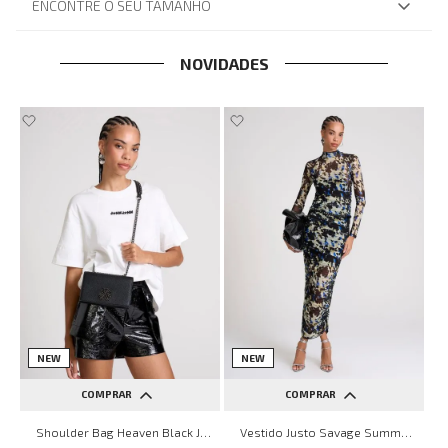
ENCONTRE O SEU TAMANHO
NOVIDADES
NEW
NEW
COMPRAR
COMPRAR
UN
PP
P
M
G
Shoulder Bag Heaven Black John John Feminina
Vestido Justo Savage Summer John John Feminino