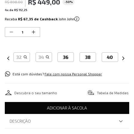
R$
449
,
00
R$
898
,
00
-
50%
4
x de
R$
112
,
25
Receba
R$ 67,35
de Cashback
John John
32
34
36
38
40
Está com dúvidas?
Fale com nossa Personal Shopper
Descubra o seu tamanho
Tabela de Medidas
ADICIONAR À SACOLA
DESCRIÇÃO