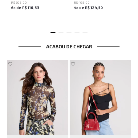
R$
698
,
00
R$
498
,
00
6
x de
R$
116
,
33
4
x de
R$
124
,
50
ACABOU DE CHEGAR