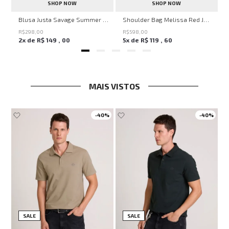
SHOP NOW
SHOP NOW
en Knit John John Feminina
Blusa Justa Savage Summer John John Feminina
Shoulder Bag Melissa Red John John Feminina
R$
298
,
00
R$
598
,
00
2
x de
R$
149
,
00
5
x de
R$
119
,
60
MAIS VISTOS
-
40%
-
40%
SALE
SALE