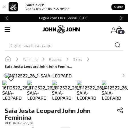
Baixe o APP
ABRIR
GANHE 15% OFF
NA 1ª COMPRA *
Pague com PIX e Ganhe 3%OFF
0
Digite sua busca aqui
Feminino
Roupas
Saias
Saia Justa Leopard John John Feminina
Saia Justa Leopard John John
Feminina
REF
:
16.11.2522_26