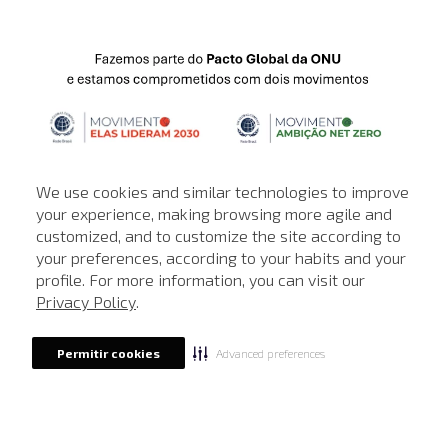
We use cookies and similar technologies to improve
your experience, making browsing more agile and
customized, and to customize the site according to
ATENDIMENTO
your preferences, according to your habits and your
profile. For more information, you can visit our
© © Copyright 2000-2026 - Todos os direitos reservados. A Loja de
Privacy Policy
.
John John reserva-se no direito de corrigir ou alterar informações
como: preços, promoções e disponibilidade de estoque a qualquer
momento.
Advanced preferences
Permitir cookies
Em caso de dúvidas:
0800 990 5500.
Horário de Atendimento
das 8h às 20h de segunda a sábado, exceto
feriados.
Rua Othão 405, Vila Leopoldina, São Paulo - SP | CEP: 05313-020 | CNPJ:
49.669.856/0001-43