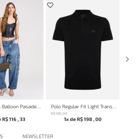
Calça Jeans Balloon Pasadena John John Feminina
Polo Regular Fit Light Transfer Preto John John Masculina
R$
198
,
00
R$
198
,
e
R$
116
,
33
1
x de
R$
198
,
00
S
NEWSLETTER