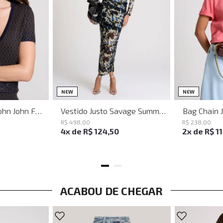
PP
P
M
G
NEW
NEW
Baguette Party John John Feminina
Vestido Justo Savage Summer John John Feminino
Bag Chain 
R$
498
,
00
R$
238
,
00
4
x de
R$
124
,
50
2
x de
R$
1
ACABOU DE CHEGAR