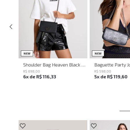
UN
UN
NEW
NEW
Shoulder Bag Heaven Black John John Feminina
R$
698
,
00
R$
598
,
00
6
x de
R$
116
,
33
5
x de
R$
119
,
60