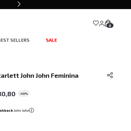
0
BEST SELLERS
SALE
carlett John John Feminina
80
,
80
-
40%
shback
John John