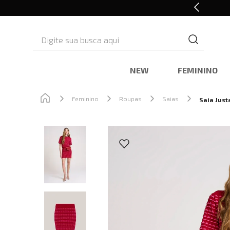
Cashback nas compras
Digite sua busca aqui
NEW
FEMININO
Feminino
Roupas
Saias
Saia Just