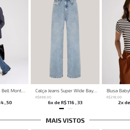
Calça Jeans Flare Bell Montpellier John John Feminina
Calça Jeans Super Wide Bayern John John Feminina
R$
698
,
00
R$
218
,
00
24
,
50
6
x de
R$
116
,
33
2
x d
MAIS VISTOS