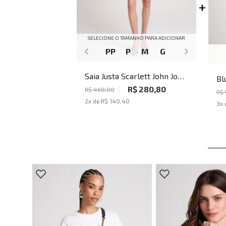
SELECIONE O TAMANHO PARA ADICIONAR
PP
P
M
G
Saia Justa Scarlett John John
Bl
Feminina
R$ 280,80
Jo
R$ 468,00
R$
2
x de
R$ 140,40
3
x 