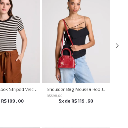
Blusa Babylook Striped Visco John John Feminina
Shoulder Bag Melissa Red John John Feminina
R$
598
,
00
R$
698
e
R$
109
,
00
5
x de
R$
119
,
60