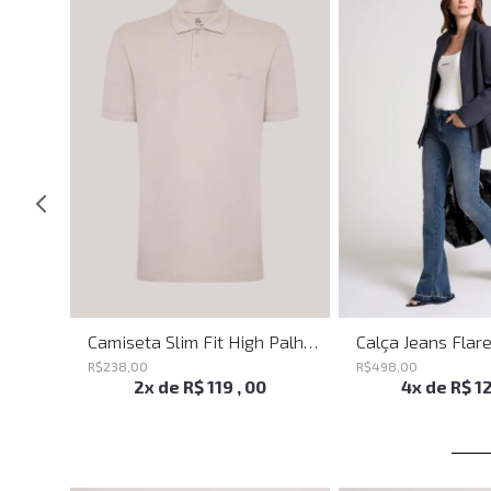
Blusa Justa Savage Summer John John Feminina
Camiseta Slim Fit High Palha John John Masculina
R$
238
,
00
R$
498
,
00
2
x de
R$
119
,
00
4
x de
R$
1