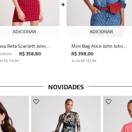
ADICIONAR
ADICIONAR
usa Reta Scarlett John
Mini Bag Alice John John
hn Feminina
Feminina
R$ 358,80
R$ 398,00
 598,00
de
R$ 119,60
3
x de
R$ 132,66
NOVIDADES