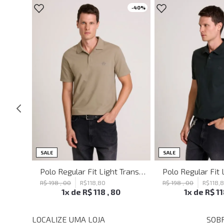
-
40%
SALE
SALE
Blusa Justa Tattoo Black John John Feminina
Polo Regular Fit Light Transfer Bege Médio John John Masculina
R$
198
,
00
R$
118
,
80
R$
198
,
00
R$
118
,
1
x de
R$
118
,
80
1
x de
R$
1
LOCALIZE UMA LOJA
SOBR