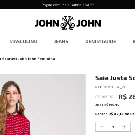
Pague com PIX e Ganhe 3%OFF
MASCULINO
JEANS
DENIM GUIDE
a Scarlett John John Feminina
Saia Justa S
REF
:
16.19.0341_21
R$
2
R$
468
,
00
2
x de
R$
140
,
40
Receba
R$ 42,12
de Ca