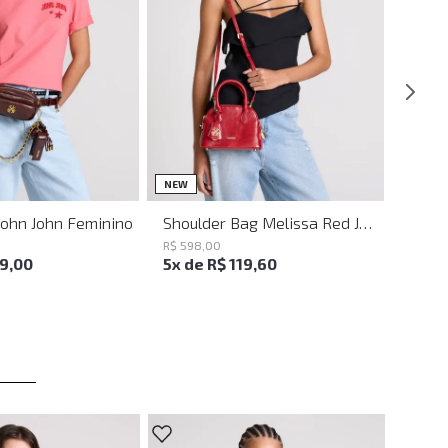
UN
UN
NEW
John John Feminino
Shoulder Bag Melissa Red John John Feminina
R$
598
,
00
19
,
00
5
x de
R$
119
,
60