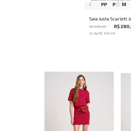
PP
P
M
Saia Justa Scarlett 
Feminina
R$ 280
R$ 468,00
2
x de
R$ 140,40