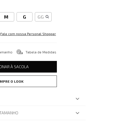
M
G
GG
Fale com nossa Personal Shopper
tamanho
Tabela de Medidas
IONAR À SACOLA
MPRE O LOOK
 TAMANHO