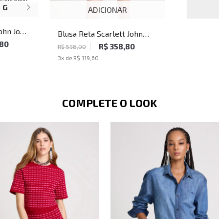
G
ADICIONAR
John John
Blusa Reta Scarlett John
,80
John Feminina
R$ 358,80
R$ 598,00
3
x de
R$ 119,60
COMPLETE O LOOK