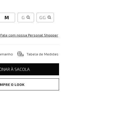
M
G
GG
Fale com nossa Personal Shopper
tamanho
Tabela de Medidas
IONAR À SACOLA
MPRE O LOOK