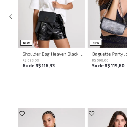
UN
UN
NEW
NEW
Shoulder Bag Heaven Black John John Feminina
R$
698
,
00
R$
598
,
00
6
x de
R$
116
,
33
5
x de
R$
119
,
60