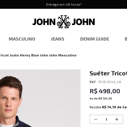
Entrega em 48 horas*
MASCULINO
JEANS
DENIM GUIDE
Tricot Justo Henry Blue John John Masculino
Suéter Trico
Masculino
REF
:
78.18.0049_48
R$
498
,
00
4
x de
R$
124
,
50
Receba
R$ 74,70
de Ca