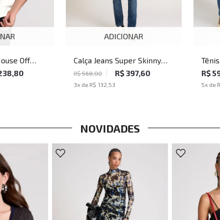
ONAR
ADICIONAR
ouse Off
Calça Jeans Super Skinny
Têni
ulina
Limerick John John
Khak
238,80
R$ 397,60
R$ 5
R$ 568,00
Masculina
3
x de
R$ 132,53
5
x de
NOVIDADES