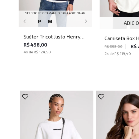
SELECIONE O TAMANHO PARA ADICIONAR
P
M
ADICI
Suéter Tricot Justo Henry
Camiseta Box H
Blue John John Masculino
R$ 498,00
John John Masc
R$ 
R$ 398,00
4
x de
R$ 124,50
2
x de
R$ 119,40