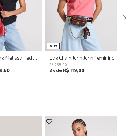
UN
UN
NEW
Shoulder Bag Melissa Red John John Feminina
Bag Chain John John Feminino
R$
238
,
00
19
,
60
2
x de
R$
119
,
00