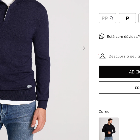
PP
P
Está com dúvidas?
Descubra o seu 
ADIC
CO
Cores