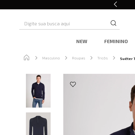
Retire em Loja e Ganhe 5% OFF
Digite sua busca aqui
NEW
FEMININO
Masculino
Roupas
Tricôs
Suéter 