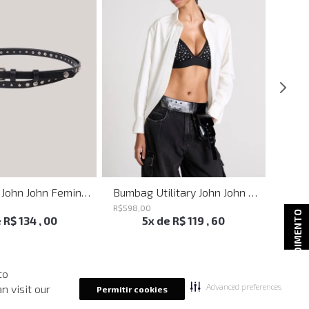
Belt Sttuds John John Feminino
Bumbag Utilitary John John Feminina
R$
598
,
00
R$
998
ATENDIMENTO
e
R$
134
,
00
5
x de
R$
119
,
60
to
Advanced preferences
n visit our
Permitir cookies