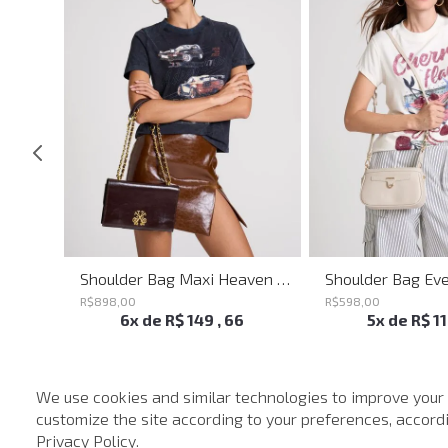
Shoulder Bag Melissa Red John John Feminina
Shoulder Bag Maxi Heaven Caf John John Feminina
R$
898
,
00
R$
598
,
00
6
x de
R$
149
,
66
5
x de
R$
1
We use cookies and similar technologies to improve your
customize the site according to your preferences, accordin
-
40%
Privacy Policy
.