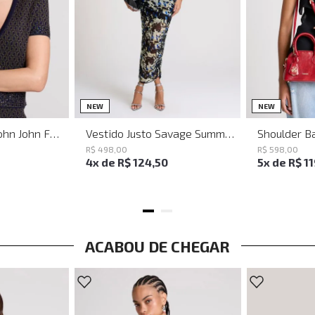
PP
P
M
G
NEW
NEW
Baguette Party John John Feminina
Vestido Justo Savage Summer John John Feminino
R$
498
,
00
R$
598
,
00
4
x de
R$
124
,
50
5
x de
R$
1
ACABOU DE CHEGAR