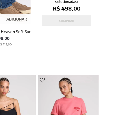
selecionadas:
R$ 498,00
ADICIONAR
COMPRAR
s Heaven Soft Suede
i John John Masculino
98,00
R$ 119,60