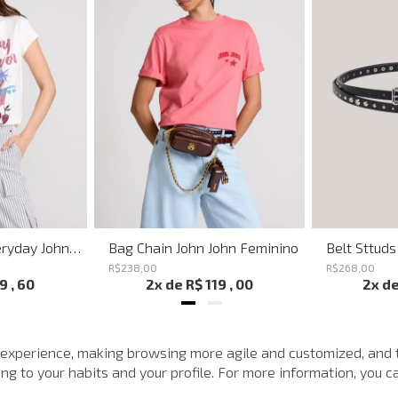
Shoulder Bag Everyday John John Feminina
Bag Chain John John Feminino
R$
238
,
00
R$
268
,
00
19
,
60
2
x de
R$
119
,
00
2
x d
MAIS VISTOS
 experience, making browsing more agile and customized, and 
g to your habits and your profile. For more information, you ca
-
40%
-
40%