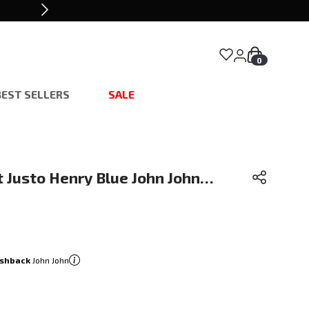
0
BEST SELLERS
SALE
t Justo Henry Blue John John
shback
John John