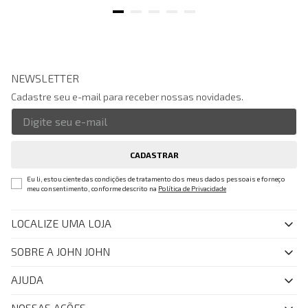
NEWSLETTER
Cadastre seu e-mail para receber nossas novidades.
CADASTRAR
Eu li, estou ciente das condições de tratamento dos meus dados pessoais e forneço
meu consentimento, conforme descrito na
Política de Privacidade
LOCALIZE UMA LOJA
SOBRE A JOHN JOHN
Quem Somos
AJUDA
Nossas Lojas
FAQ
NOSSAS AÇÕES