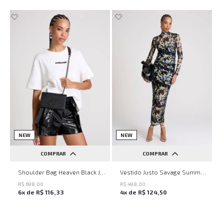
NEW
NEW
COMPRAR
COMPRAR
UN
PP
P
M
G
Shoulder Bag Heaven Black John John Feminina
Vestido Justo Savage Summer John John Feminino
R$
698
,
00
R$
498
,
00
6
x de
R$
116
,
33
4
x de
R$
124
,
50