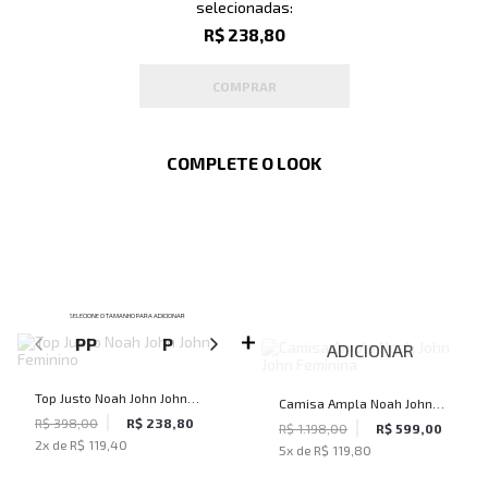
selecionadas:
R$ 238,80
COMPRAR
COMPLETE O LOOK
SELECIONE O TAMANHO PARA ADICIONAR
PP
P
M
G
ADICIONAR
Top Justo Noah John John
Camisa Ampla Noah John
Feminino
R$ 398,00
R$ 238,80
John Feminina
R$ 1.198,00
R$ 599,00
2
x de
R$ 119,40
5
x de
R$ 119,80