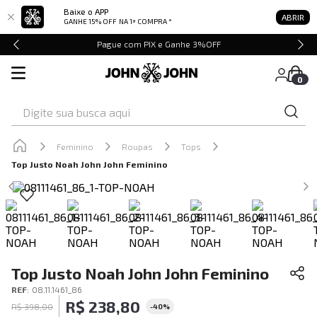
Baixe o APP
ABRIR
GANHE 15% OFF
NA 1ª COMPRA *
Pague com PIX e Ganhe 3%OFF
0
Digite sua busca aqui
Feminino
Roupas
Tops
Top Justo Noah John John Feminino
Top Justo Noah John John Feminino
REF
:
08.11.1461_86
R$
238
,
80
R$
398
,
00
-
40%