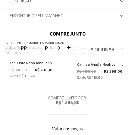
DESCRIÇÃO
ENCONTRE O SEU TAMANHO
COMPRE JUNTO
SELECIONE O TAMANHO PARA ADICIONAR
PP
P
M
G
ADICIONAR
Top Justo Noah John John
Camisa Ampla Noah John
Feminino
R$ 398,00
R$ 238,80
John Feminina
R$ 1.198,00
R$ 599,00
2
x de
R$ 119,40
5
x de
R$ 119,80
COMPRE JUNTO POR:
R$ 1.286,80
Valor das peças