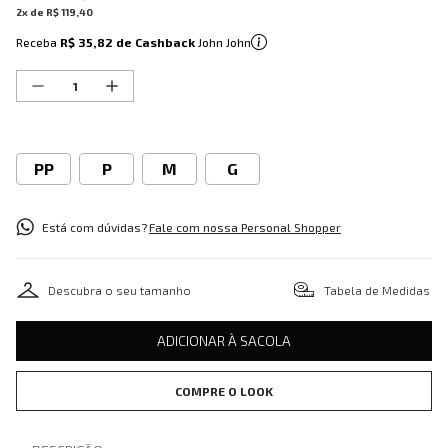
2
x de
R$
119
,
40
Receba
R$ 35,82
de Cashback
John John
PP
P
M
G
Está com dúvidas?
Fale com nossa Personal Shopper
Descubra o seu tamanho
Tabela de Medidas
ADICIONAR À SACOLA
COMPRE O LOOK