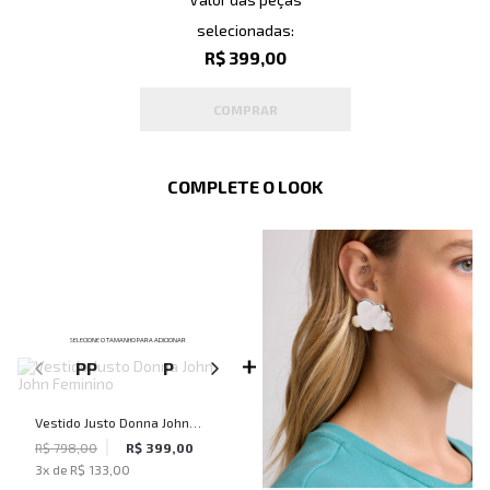
selecionadas:
R$ 399,00
COMPRAR
COMPLETE O LOOK
SELECIONE O TAMANHO PARA ADICIONAR
PP
P
M
Vestido Justo Donna John
John Feminino
R$ 798,00
R$ 399,00
3
x de
R$ 133,00