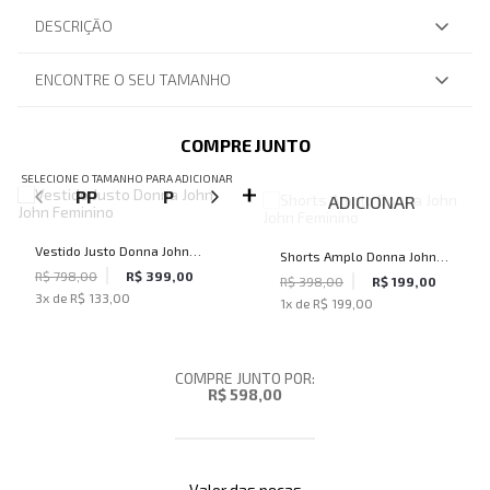
DESCRIÇÃO
ENCONTRE O SEU TAMANHO
COMPRE JUNTO
SELECIONE O TAMANHO PARA ADICIONAR
PP
P
M
ADICIONAR
Vestido Justo Donna John
Shorts Amplo Donna John
John Feminino
R$ 798,00
R$ 399,00
John Feminino
R$ 398,00
R$ 199,00
3
x de
R$ 133,00
1
x de
R$ 199,00
COMPRE JUNTO POR:
R$ 598,00
Valor das peças