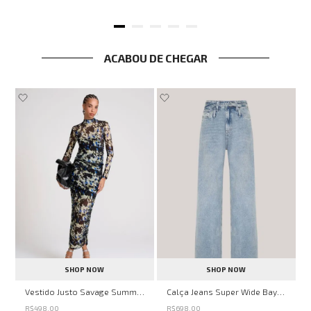
ACABOU DE CHEGAR
SHOP NOW
SHOP NOW
ell Montpellier John John Feminina
Vestido Justo Savage Summer John John Feminino
Calça Jeans Super Wide Bayern John John Feminina
R$
498
,
00
R$
698
,
00