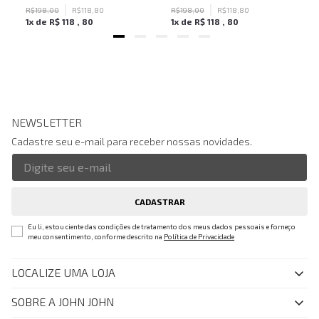
R$
198
,
00
R$
118
,
80
R$
198
,
00
R$
118
,
80
1
x de
R$
118
,
80
1
x de
R$
118
,
80
NEWSLETTER
Cadastre seu e-mail para receber nossas novidades.
CADASTRAR
Eu li, estou ciente das condições de tratamento dos meus dados pessoais e forneço
meu consentimento, conforme descrito na
Política de Privacidade
LOCALIZE UMA LOJA
SOBRE A JOHN JOHN