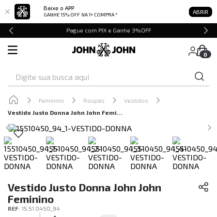
Baixe o APP
ABRIR
GANHE 15% OFF
NA 1ª COMPRA *
Pague com PIX e Ganhe 3%OFF
0
Digite sua busca aqui
Feminino
Roupas
Vestidos
Vestido Justo Donna John John Feminino
Vestido Justo Donna John John
Feminino
REF
:
15.51.0450_94