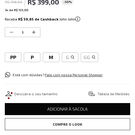
R$
399
,
00
R$
798
,
00
-
50%
3
x de
R$
133
,
00
Receba
R$ 59,85
de Cashback
John John
PP
P
M
G
GG
Está com dúvidas?
Fale com nossa Personal Shopper
Descubra o seu tamanho
Tabela de Medidas
ADICIONAR À SACOLA
COMPRE O LOOK