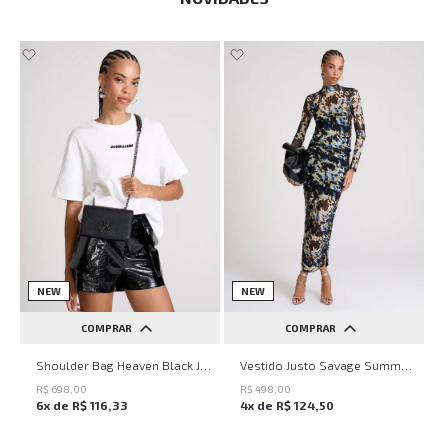
NEW
NEW
COMPRAR
COMPRAR
UN
PP
P
M
G
Shoulder Bag Heaven Black John John Feminina
Vestido Justo Savage Summer John John Feminino
R$
698
,
00
R$
498
,
00
6
x de
R$
116
,
33
4
x de
R$
124
,
50