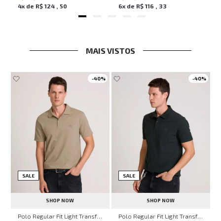
4
x de
R$
124
,
50
6
x de
R$
116
,
33
MAIS VISTOS
-
40%
-
40%
SALE
SALE
SHOP NOW
SHOP NOW
ven Black John John Feminina
Polo Regular Fit Light Transfer Bege Médio John John Masculina
Polo Regular Fit Light Transfer Verde Escuro John John Masculina