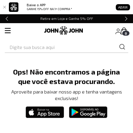
Baixe o APP
ABRIR
GANHE 15% OFF
NA 1ª COMPRA *
Retire em Loja e Ganhe 5% OFF
0
Digite sua busca aqui
Ops! Não encontramos a página
que você estava procurando.
Aproveite para baixar nosso app e tenha vantagens
exclusivas!