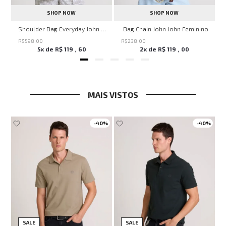
SHOP NOW
SHOP NOW
ven Black John John Feminina
Shoulder Bag Everyday John John Feminina
Bag Chain John John Feminino
R$
598
,
00
R$
238
,
00
5
x de
R$
119
,
60
2
x de
R$
119
,
00
MAIS VISTOS
-
40%
-
40%
SALE
SALE