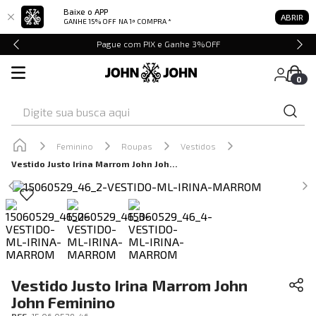
Baixe o APP
ABRIR
GANHE 15% OFF
NA 1ª COMPRA *
Pague com PIX e Ganhe 3%OFF
0
Digite sua busca aqui
Feminino
Roupas
Vestidos
Vestido Justo Irina Marrom John John Feminino
Vestido Justo Irina Marrom John
John Feminino