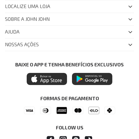
LOCALIZE UMA LOJA
SOBRE A JOHN JOHN
Quem Somos
AJUDA
Nossas Lojas
FAQ
NOSSAS AÇÕES
John John Club
Central de Atendimento
Livelo
Política de Privacidade
Minha Conta
Azul Fidelidade
BAIXE O APP E TENHA BENEFÍCIOS EXCLUSIVOS
Painel de Privacidade
Trocas e Devoluções
Mastercard
Central de Preferências
Regulamentos
Itau Personnalite
Ética e Sustentabilidade
Seja um Revendedor
Denim Guide
ModaComVerso
Seja um Franqueado
FORMAS DE PAGAMENTO
APP
Drop Your Jeans
FOLLOW US