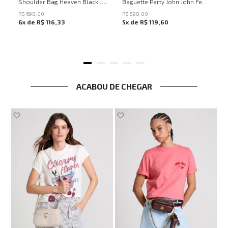
UN
UN
Shoulder Bag Heaven Black John John Feminina
Baguette Party John John Feminina
R$
698
,
00
R$
598
,
00
6
x de
R$
116
,
33
5
x de
R$
119
,
60
ACABOU DE CHEGAR