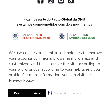
We use cookies and similar technologies to improve
your experience, making browsing more agile and
customized, and to customize the site according to
ATENDIMENTO
your preferences, according to your habits and your
profile. For more information, you can visit our
© © Copyright 2000-2026 - Todos os direitos reservados. A Loja de
Privacy Policy
.
John John reserva-se no direito de corrigir ou alterar informações
como: preços, promoções e disponibilidade de estoque a qualquer
momento.
Advanced preferences
Permitir cookies
Em caso de dúvidas:
0800 990 5500.
Horário de Atendimento
das 8h às 20h de segunda a sábado, exceto
feriados.
Rua Othão 405, Vila Leopoldina, São Paulo - SP | CEP: 05313-020 | CNPJ:
49.669.856/0001-43