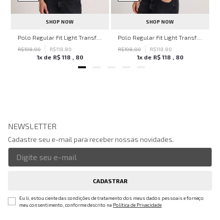
SHOP NOW
SHOP NOW
hn John Feminina
Polo Regular Fit Light Transfer Bege Médio John John Masculina
Polo Regular Fit Light Transfer Verde Escuro John John Masculina
R$
198
,
00
R$
118
,
80
R$
198
,
00
R$
118
,
80
1
x de
R$
118
,
80
1
x de
R$
118
,
80
NEWSLETTER
Cadastre seu e-mail para receber nossas novidades.
CADASTRAR
Eu li, estou ciente das condições de tratamento dos meus dados pessoais e forneço
meu consentimento, conforme descrito na
Política de Privacidade