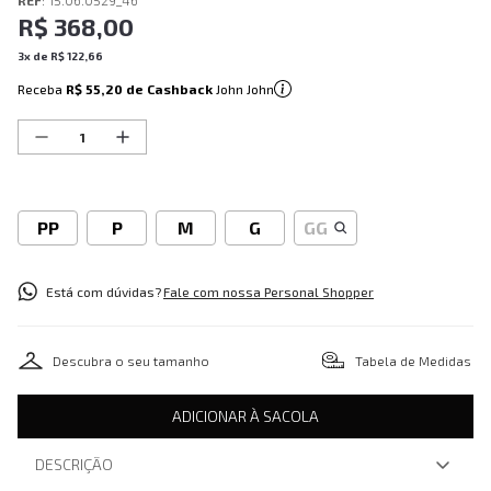
REF
:
15.06.0529_46
R$
368
,
00
3
x de
R$
122
,
66
Receba
R$ 55,20
de Cashback
John John
PP
P
M
G
GG
Está com dúvidas?
Fale com nossa Personal Shopper
Descubra o seu tamanho
Tabela de Medidas
ADICIONAR À SACOLA
DESCRIÇÃO