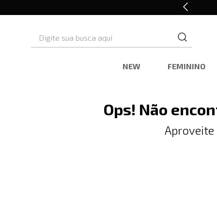
10% OFF* na primeira compra
Digite sua busca aqui
NEW
FEMININO
Ops! Não encon
Aproveite