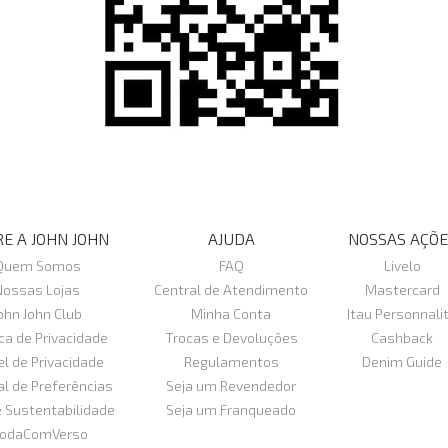
E A JOHN JOHN
AJUDA
NOSSAS AÇÕE
Quem Somos
FAQ
Livelo
Nossas Lojas
Central de Atendimento
Mastercard
ohn John Club
Minha Conta
Itau Personnali
ica de Privacidade
Trocas e Devoluções
Cashback
el de Privacidade
Regulamentos
Denim Guide
al de Preferências
Seja um Revendedor
e Sustentabilidade
Seja um Franqueado
odaComVerso