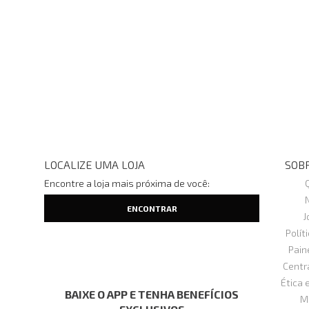
LOCALIZE UMA LOJA
SOBR
Encontre a loja mais próxima de você:
J
Polít
Pain
Centr
Ética 
BAIXE O APP E TENHA BENEFÍCIOS
M