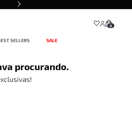
0
BEST SELLERS
SALE
ava procurando.
xclusivas!