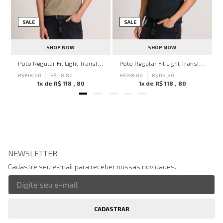
SALE
SALE
SHOP NOW
SHOP NOW
hn John Feminina
Polo Regular Fit Light Transfer Bege Médio John John Masculina
Polo Regular Fit Light Transfer Verde Escuro John John Masculina
R$
198
,
00
R$
118
,
80
R$
198
,
00
R$
118
,
80
1
x de
R$
118
,
80
1
x de
R$
118
,
80
NEWSLETTER
Cadastre seu e-mail para receber nossas novidades.
CADASTRAR