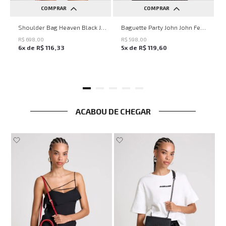
COMPRAR
COMPRAR
UN
UN
Shoulder Bag Heaven Black John John Feminina
Baguette Party John John Feminina
R$
698
,
00
R$
598
,
00
6
x de
R$
116
,
33
5
x de
R$
119
,
60
ACABOU DE CHEGAR