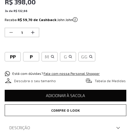
R$
398
,
00
3
x de
R$
132
,
66
Receba
R$ 59,70
de Cashback
John John
PP
P
M
G
GG
Está com dúvidas?
Fale com nossa Personal Shopper
Descubra o seu tamanho
Tabela de Medidas
ADICIONAR À SACOLA
COMPRE O LOOK
DESCRIÇÃO