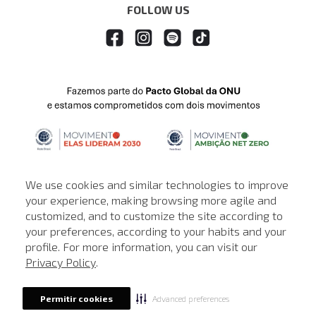
FOLLOW US
We use cookies and similar technologies to improve
your experience, making browsing more agile and
customized, and to customize the site according to
ATENDIMENTO
your preferences, according to your habits and your
profile. For more information, you can visit our
© © Copyright 2000-2026 - Todos os direitos reservados. A Loja de
Privacy Policy
.
John John reserva-se no direito de corrigir ou alterar informações
como: preços, promoções e disponibilidade de estoque a qualquer
momento.
Advanced preferences
Permitir cookies
Em caso de dúvidas:
0800 990 5500.
Horário de Atendimento
das 8h às 20h de segunda a sábado, exceto