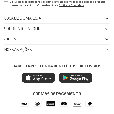
Eu li, estou ciente das condições de tratamento dos meus dados pessoais e forneço
meu consentimento, conforme descrito na
Política de Privacidade
LOCALIZE UMA LOJA
SOBRE A JOHN JOHN
Quem Somos
AJUDA
Nossas Lojas
FAQ
NOSSAS AÇÕES
John John Club
Central de Atendimento
Livelo
Política de Privacidade
Minha Conta
Azul Fidelidade
BAIXE O APP E TENHA BENEFÍCIOS EXCLUSIVOS
Painel de Privacidade
Trocas e Devoluções
Mastercard
Central de Preferências
Regulamentos
Itau Personnalite
Ética e Sustentabilidade
Seja um Revendedor
Denim Guide
ModaComVerso
Seja um Franqueado
FORMAS DE PAGAMENTO
APP
Drop Your Jeans