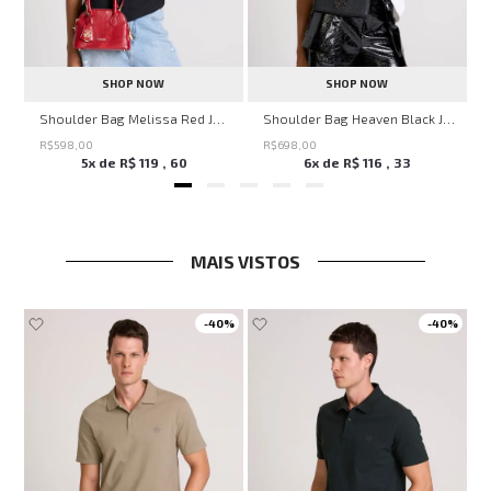
SHOP NOW
SHOP NOW
veryday John John Feminina
Shoulder Bag Melissa Red John John Feminina
Shoulder Bag Heaven Black John John Feminina
R$
598
,
00
R$
698
,
00
5
x de
R$
119
,
60
6
x de
R$
116
,
33
MAIS VISTOS
-
40%
-
40%