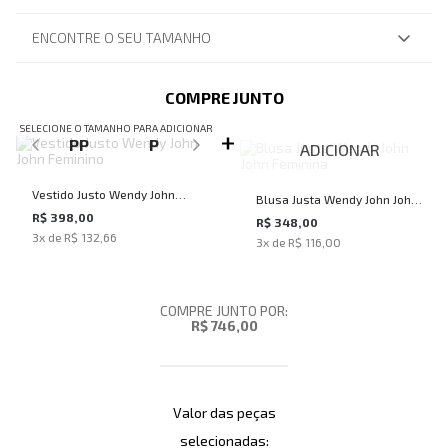
ENCONTRE O SEU TAMANHO
COMPRE JUNTO
SELECIONE O TAMANHO PARA ADICIONAR
PP
P
ADICIONAR
Vestido Justo Wendy John
Blusa Justa Wendy John John
John Feminino
R$ 398,00
Feminina
R$ 348,00
3
x de
R$ 132,66
3
x de
R$ 116,00
COMPRE JUNTO POR:
R$ 746,00
Valor das peças
selecionadas: