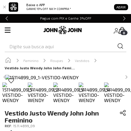
Baixe o APP
ABRIR
GANHE 15% OFF
NA 1ª COMPRA *
Pague com PIX e Ganhe 3%OFF
0
Digite sua busca aqui
Feminino
Roupas
Vestidos
Vestido Justo Wendy John John Feminino
Vestido Justo Wendy John John
Feminino
REF
:
15.11.4899_09