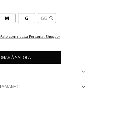
M
G
GG
Fale com nossa Personal Shopper
IONAR À SACOLA
 TAMANHO