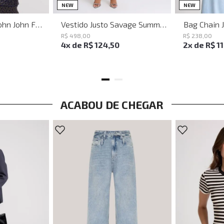
PP
P
M
G
NEW
NEW
Baguette Party John John Feminina
Vestido Justo Savage Summer John John Feminino
Bag Chain 
R$
498
,
00
R$
238
,
00
4
x de
R$
124
,
50
2
x de
R$
1
ACABOU DE CHEGAR