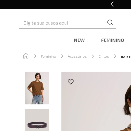
Retire em Loja e Ganhe 5% OFF
Digite sua busca aqui
NEW
FEMININO
Feminino
Acessórios
Cintos
Belt 