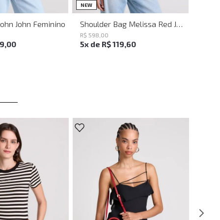
UN
UN
NEW
John John Feminino
Shoulder Bag Melissa Red John John Feminina
R$
598
,
00
19
,
00
5
x de
R$
119
,
60