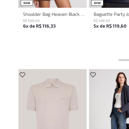
UN
UN
NEW
NEW
Shoulder Bag Heaven Black John John Feminina
R$
698
,
00
R$
598
,
00
6
x de
R$
116
,
33
5
x de
R$
119
,
60