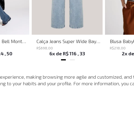
Calça Jeans Flare Bell Montpellier John John Feminina
Calça Jeans Super Wide Bayern John John Feminina
R$
698
,
00
R$
218
,
00
24
,
50
6
x de
R$
116
,
33
2
x d
MAIS VISTOS
 experience, making browsing more agile and customized, and 
g to your habits and your profile. For more information, you ca
-
40%
-
40%