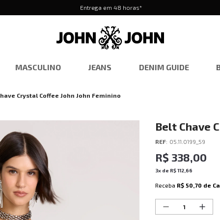
Entrega em 48 horas*
MASCULINO
JEANS
DENIM GUIDE
Chave Crystal Coffee John John Feminino
Belt Chave C
REF
:
05.11.0199_59
R$
338
,
00
3
x de
R$
112
,
66
Receba
R$ 50,70
de C