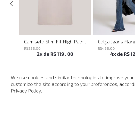
Blusa Justa Savage Summer John John Feminina
Camiseta Slim Fit High Palha John John Masculina
R$
238
,
00
R$
498
,
00
2
x de
R$
119
,
00
4
x de
R$
1
We use cookies and similar technologies to improve your
customize the site according to your preferences, accordin
-
40%
Privacy Policy
.