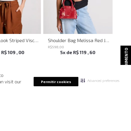
Blusa Babylook Striped Visco John John Feminina
Shoulder Bag Melissa Red John John Feminina
R$
598
,
00
R$
698
ATENDIMENTO
e
R$
109
,
00
5
x de
R$
119
,
60
to
Advanced preferences
n visit our
Permitir cookies