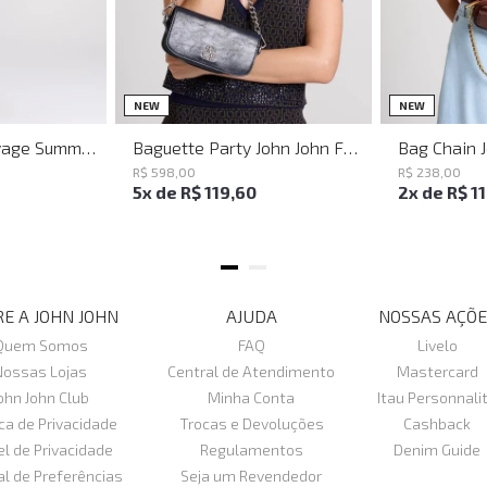
M
G
UN
NEW
NEW
Vestido Justo Savage Summer John John Feminino
Baguette Party John John Feminina
Bag Chain 
R$
598
,
00
R$
238
,
00
5
x de
R$
119
,
60
2
x de
R$
1
E A JOHN JOHN
AJUDA
NOSSAS AÇÕE
Quem Somos
FAQ
Livelo
Nossas Lojas
Central de Atendimento
Mastercard
ohn John Club
Minha Conta
Itau Personnali
ica de Privacidade
Trocas e Devoluções
Cashback
el de Privacidade
Regulamentos
Denim Guide
al de Preferências
Seja um Revendedor