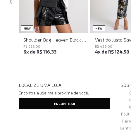
UN
PP
P
NEW
NEW
Shoulder Bag Heaven Black John John Feminina
R$
698
,
00
R$
498
,
00
6
x de
R$
116
,
33
4
x de
R$
124
,
50
LOCALIZE UMA LOJA
SOBR
Encontre a loja mais próxima de você:
J
Polít
Pain
Centr