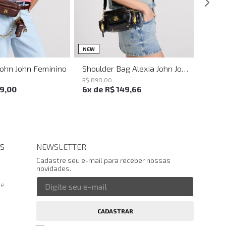
UN
UN
NEW
John John Feminino
Shoulder Bag Alexia John John Feminina
R$
898
,
00
19
,
00
6
x de
R$
149
,
66
S
NEWSLETTER
Cadastre seu e-mail para receber nossas
novidades.
te
CADASTRAR