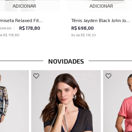
ADICIONAR
ADICIONAR
miseta Relaxed Fit
Tênis Jayden Black John John
aven Tracks John John
Masculino
R$ 178,80
R$ 698,00
 298,00
sculina
de
R$ 178,80
6
x de
R$ 116,33
NOVIDADES