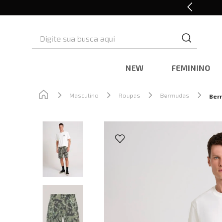
10% OFF* na primeira compra
Digite sua busca aqui
NEW
FEMININO
Masculino
Roupas
Bermudas
Ber