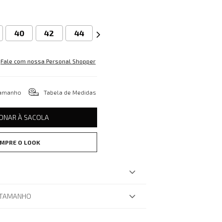
40
42
44
Fale com nossa Personal Shopper
tamanho
Tabela de Medidas
IONAR À SACOLA
MPRE O LOOK
 TAMANHO