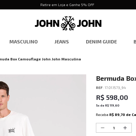
Retire em Loja e Ganhe 5% OFF
MASCULINO
JEANS
DENIM GUIDE
muda Box Camouflage John John Masculina
Bermuda Box
Masculina
REF
:
17.01.1573_94
R$
598
,
00
5
x de
R$
119
,
60
Receba
R$ 89,70
de C