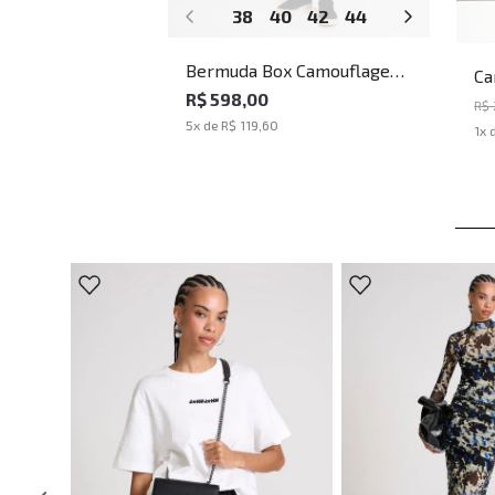
38
40
42
44
46
48
Bermuda Box Camouflage
Ca
John John Masculina
R$ 598,00
He
R$
Ma
5
x de
R$ 119,60
1
x 