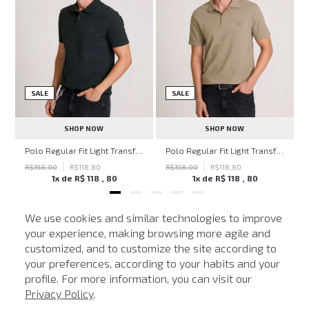
SALE
SALE
SHOP NOW
SHOP NOW
hn John Feminina
Polo Regular Fit Light Transfer Verde Escuro John John Masculina
Polo Regular Fit Light Transfer Bege Médio John John Masculina
R$
198
,
00
R$
118
,
80
R$
198
,
00
R$
118
,
80
1
x de
R$
118
,
80
1
x de
R$
118
,
80
We use cookies and similar technologies to improve
your experience, making browsing more agile and
NEWSLETTER
customized, and to customize the site according to
ATENDIMENTO
Cadastre seu e-mail para receber nossas novidades.
your preferences, according to your habits and your
profile. For more information, you can visit our
Privacy Policy
.