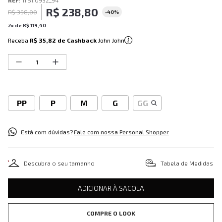
REF
:
11.51.0932_94
R$
238
,
80
R$
398
,
00
-
40%
2
x de
R$
119
,
40
Receba
R$ 35,82
de Cashback
John John
PP
P
M
G
GG
Está com dúvidas?
Fale com nossa Personal Shopper
Descubra o seu tamanho
Tabela de Medidas
ADICIONAR À SACOLA
COMPRE O LOOK