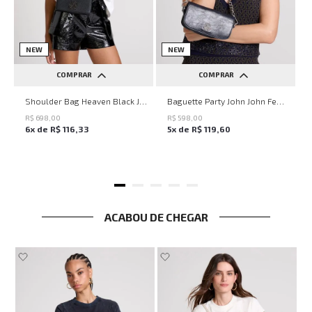
NEW
NEW
COMPRAR
COMPRAR
UN
UN
Shoulder Bag Heaven Black John John Feminina
Baguette Party John John Feminina
R$
698
,
00
R$
598
,
00
6
x de
R$
116
,
33
5
x de
R$
119
,
60
ACABOU DE CHEGAR