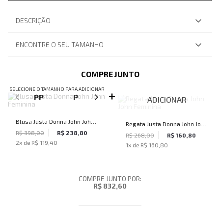
DESCRIÇÃO
ENCONTRE O SEU TAMANHO
COMPRE JUNTO
SELECIONE O TAMANHO PARA ADICIONAR
PP
P
M
G
ADICIONAR
Blusa Justa Donna John John
Regata Justa Donna John John
Feminina
R$ 398,00
R$ 238,80
Feminina
R$ 268,00
R$ 160,80
2
x de
R$ 119,40
1
x de
R$ 160,80
COMPRE JUNTO POR:
R$ 832,60