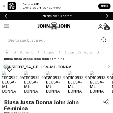
Baixe o APP
ABRIR
GANHE 15% OFF
NA 1ª COMPRA *
Entrega em 48 horas*
0
Digite sua busca aqui
Feminino
Roupas
Blusas e Camisetas
Blusa Justa Donna John John Feminina
Blusa Justa Donna John John
Feminina