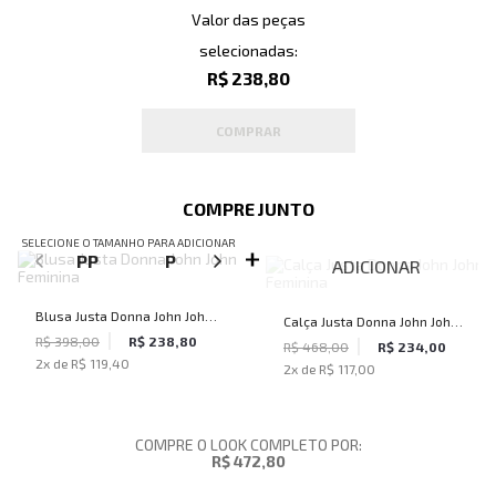
Valor das peças
selecionadas:
R$ 238,80
COMPRAR
COMPRE JUNTO
SELECIONE O TAMANHO PARA ADICIONAR
PP
P
M
G
ADICIONAR
Blusa Justa Donna John John
Calça Justa Donna John John
Feminina
R$ 398,00
R$ 238,80
Feminina
R$ 468,00
R$ 234,00
2
x de
R$ 119,40
2
x de
R$ 117,00
COMPRE O LOOK COMPLETO POR:
R$ 472,80