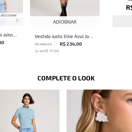
R
 ADICIONAR
ADICIONAR
ul John
Vestido Justo Ellie Azul John
00
John Feminino
R$ 234,00
R$ 468,00
2
x de
R$ 117,00
COMPLETE O LOOK