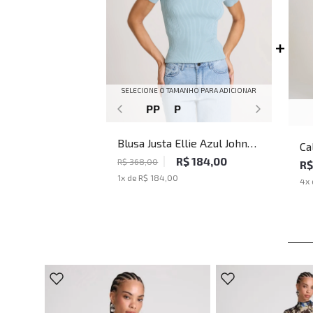
SELECIONE O TAMANHO PARA ADICIONAR
PP
P
Blusa Justa Ellie Azul John
Ca
John Feminina
R$ 184,00
Br
R$ 368,00
R$
1
x de
R$ 184,00
4
x