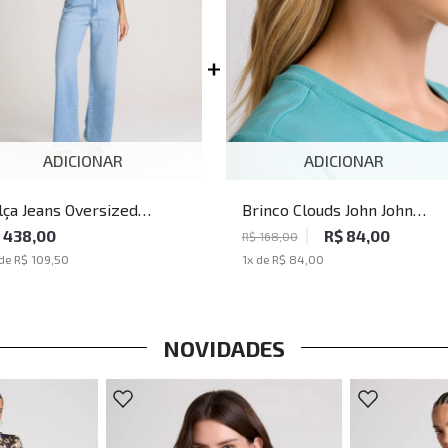
ADICIONAR
ADICIONAR
lça Jeans Oversized
Brinco Clouds John John
ixton John John Feminina
Feminino
 438,00
R$ 84,00
R$ 168,00
 de
R$ 109,50
1
x de
R$ 84,00
NOVIDADES