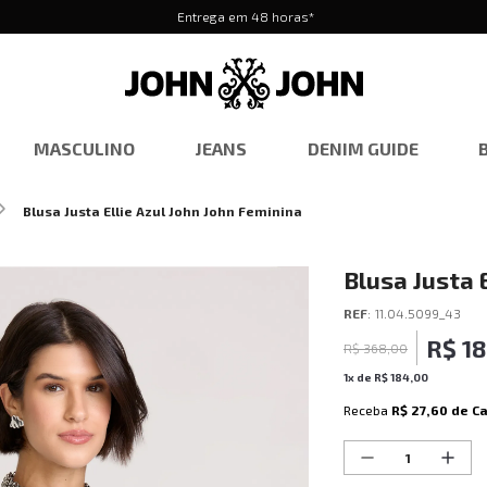
Entrega em 48 horas*
MASCULINO
JEANS
DENIM GUIDE
Blusa Justa Ellie Azul John John Feminina
Blusa Justa 
REF
:
11.04.5099_43
R$
1
R$
368
,
00
1
x de
R$
184
,
00
Receba
R$ 27,60
de C