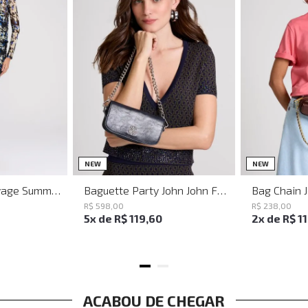
M
G
UN
NEW
NEW
Vestido Justo Savage Summer John John Feminino
Baguette Party John John Feminina
Bag Chain 
R$
598
,
00
R$
238
,
00
5
x de
R$
119
,
60
2
x de
R$
1
ACABOU DE CHEGAR