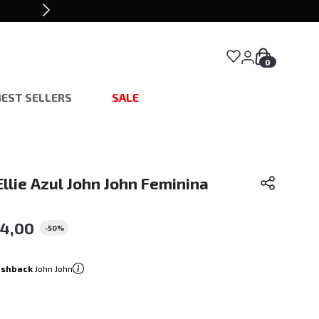
0
BEST SELLERS
SALE
Ellie Azul John John Feminina
84
,
00
-
50%
ashback
John John