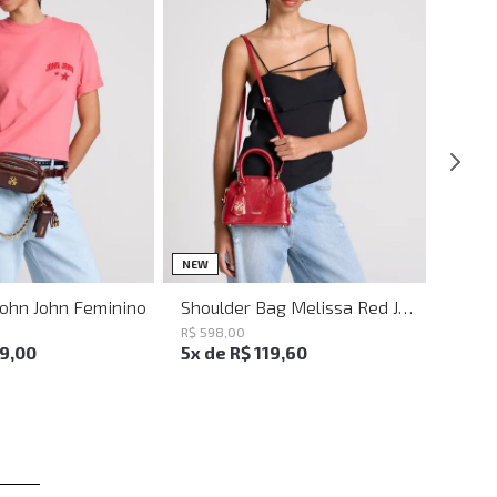
UN
UN
NEW
John John Feminino
Shoulder Bag Melissa Red John John Feminina
R$
598
,
00
19
,
00
5
x de
R$
119
,
60