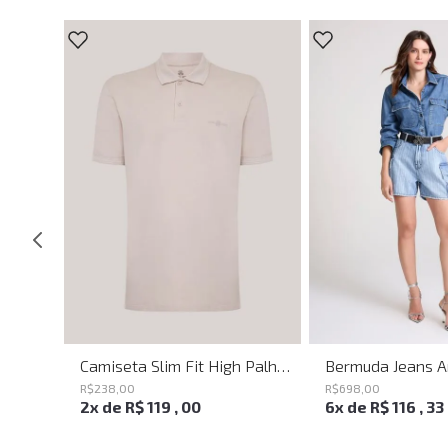
Calça Ampla Circle John John Feminina
Camiseta Slim Fit High Palha John John Masculina
R$
238
,
00
R$
698
,
00
2
x de
R$
119
,
00
6
x de
R$
116
,
33