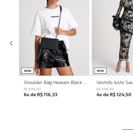
UN
PP
P
NEW
NEW
Shoulder Bag Heaven Black John John Feminina
R$
698
,
00
R$
498
,
00
6
x de
R$
116
,
33
4
x de
R$
124
,
50