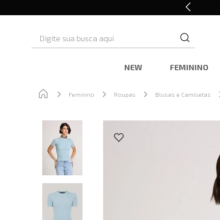
Retire em Loja e Ganhe 5% OFF
Digite sua busca aqui
NEW
FEMININO
Feminino
Roupas
Blusas e Camisetas