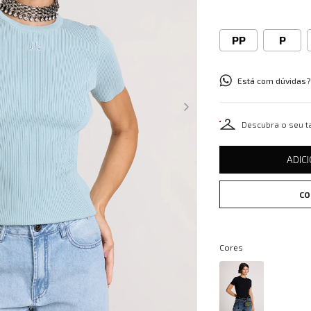
PP
P
Está com dúvidas?
Descubra o seu 
ADIC
CO
Cores