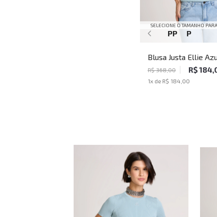
SELECIONE O TAMANHO PARA
PP
P
Blusa Justa Ellie Az
John Feminina
R$ 184,
R$ 368,00
1
x de
R$ 184,00