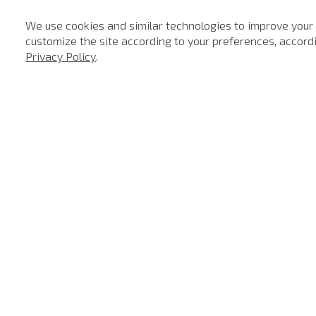
We use cookies and similar technologies to improve your
customize the site according to your preferences, accordin
-
40%
-
40%
Privacy Policy
.
SALE
SALE
Polo Regular Fit Light Transfer Verde Claro John John Masculina
Polo Regular Fit Light Transfer Bege Médio John John Masculina
R$
198
,
00
R$
118
,
80
R$
198
,
00
R$
118
,
1
x de
R$
118
,
80
1
x de
R$
118
,
80