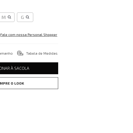
M
G
Fale com nossa Personal Shopper
tamanho
Tabela de Medidas
IONAR À SACOLA
MPRE O LOOK