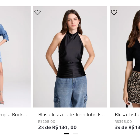
Bermuda Jeans Ampla Rockford John John Feminina
Blusa Justa Jade John John Feminina
R$
268
,
00
R$
398
,
00
2
x de
R$
134
,
00
3
x de
R$
1