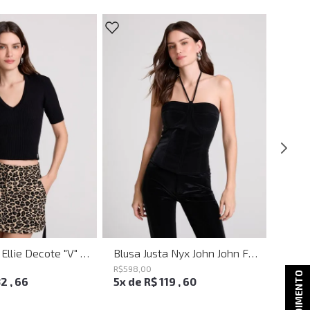
Blusa Justa Ellie Decote "V" Preto John John Feminina
Blusa Justa Nyx John John Feminina
R$
598
,
00
R$
498
ATENDIMENTO
32
,
66
5
x de
R$
119
,
60
4
x d