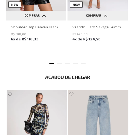
NEW
NEW
COMPRAR
COMPRAR
UN
PP
P
M
G
Shoulder Bag Heaven Black John John Feminina
Vestido Justo Savage Summer John John Feminino
R$
698
,
00
R$
498
,
00
6
x de
R$
116
,
33
4
x de
R$
124
,
50
ACABOU DE CHEGAR