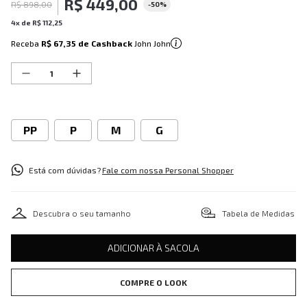
R$
449
,
00
R$
898
,
00
-
50%
4
x de
R$
112
,
25
Receba
R$ 67,35
de Cashback
John John
PP
P
M
G
Está com dúvidas?
Fale com nossa Personal Shopper
Descubra o seu tamanho
Tabela de Medidas
ADICIONAR À SACOLA
COMPRE O LOOK