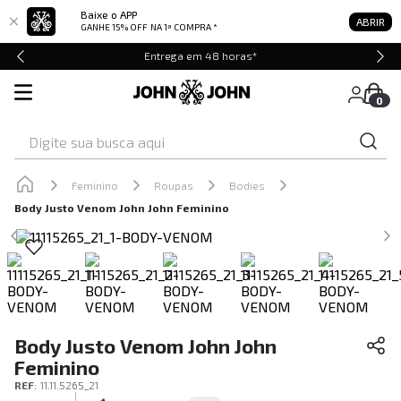
Baixe o APP
ABRIR
GANHE 15% OFF
NA 1ª COMPRA *
Entrega em 48 horas*
0
Digite sua busca aqui
Feminino
Roupas
Bodies
Body Justo Venom John John Feminino
Body Justo Venom John John
Feminino
REF
:
11.11.5265_21