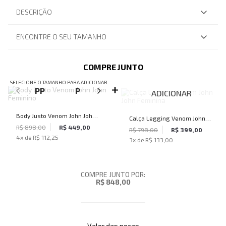
DESCRIÇÃO
ENCONTRE O SEU TAMANHO
COMPRE JUNTO
SELECIONE O TAMANHO PARA ADICIONAR
PP
P
M
G
ADICIONAR
Body Justo Venom John John
Calça Legging Venom John
Feminino
R$ 898,00
R$ 449,00
John Feminina
R$ 798,00
R$ 399,00
4
x de
R$ 112,25
3
x de
R$ 133,00
COMPRE JUNTO POR:
R$ 848,00
Valor das peças