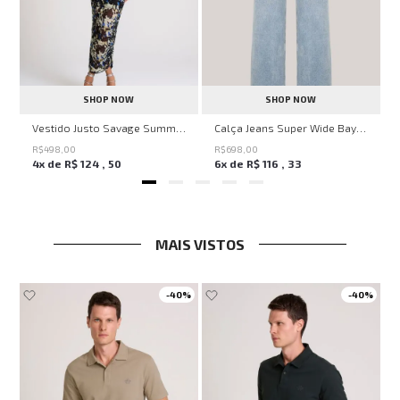
SHOP NOW
SHOP NOW
ell Montpellier John John Feminina
Vestido Justo Savage Summer John John Feminino
Calça Jeans Super Wide Bayern John John Feminina
R$
498
,
00
R$
698
,
00
4
x de
R$
124
,
50
6
x de
R$
116
,
33
MAIS VISTOS
-
40%
-
40%