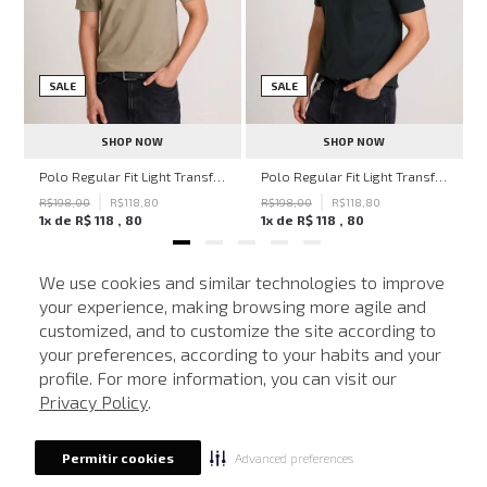
SALE
SALE
SHOP NOW
SHOP NOW
ven Black John John Feminina
Polo Regular Fit Light Transfer Bege Médio John John Masculina
Polo Regular Fit Light Transfer Verde Escuro John John Masculina
R$
198
,
00
R$
118
,
80
R$
198
,
00
R$
118
,
80
1
x de
R$
118
,
80
1
x de
R$
118
,
80
We use cookies and similar technologies to improve
your experience, making browsing more agile and
NEWSLETTER
customized, and to customize the site according to
ATENDIMENTO
Cadastre seu e-mail para receber nossas novidades.
your preferences, according to your habits and your
profile. For more information, you can visit our
Privacy Policy
.
CADASTRAR
Advanced preferences
Permitir cookies
Eu li, estou ciente das condições de tratamento dos meus dados pessoais e forneço