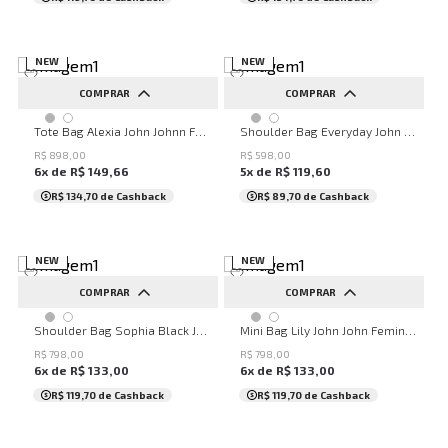
NEW
NEW
COMPRAR
COMPRAR
UN
UN
Tote Bag Alexia John Johnn Feminina
Shoulder Bag Everyday John John Feminina
R$
898
,
00
R$
598
,
00
6
x de
R$
149
,
66
5
x de
R$
119
,
60
R$ 134,70
de Cashback
R$ 89,70
de Cashback
NEW
NEW
COMPRAR
COMPRAR
UN
UN
Shoulder Bag Sophia Black John John Feminina
Mini Bag Lily John John Feminina
R$
798
,
00
R$
798
,
00
6
x de
R$
133
,
00
6
x de
R$
133
,
00
R$ 119,70
de Cashback
R$ 119,70
de Cashback