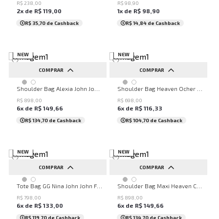
R$
238
,
00
R$
98
,
90
2
x de
R$
119
,
00
1
x de
R$
98
,
90
R$ 35,70
de Cashback
R$ 14,84
de Cashback
NEW
NEW
COMPRAR
COMPRAR
UN
UN
Shoulder Bag Alexia John John Feminina
Shoulder Bag Heaven Ocher John John Feminina
R$
898
,
00
R$
698
,
00
6
x de
R$
149
,
66
6
x de
R$
116
,
33
R$ 134,70
de Cashback
R$ 104,70
de Cashback
NEW
NEW
COMPRAR
COMPRAR
UN
UN
Tote Bag GG Nina John John Feminina
Shoulder Bag Maxi Heaven Caf John John Feminina
R$
798
,
00
R$
898
,
00
6
x de
R$
133
,
00
6
x de
R$
149
,
66
R$ 119,70
de Cashback
R$ 134,70
de Cashback