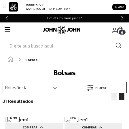
Baixe o APP
ABRIR
GANHE 15% OFF
NA 1ª COMPRA *
Em até 6x sem juros*
0
Digite sua busca aqui
Bolsas
Bolsas
Relevância
Filtrar
31
NEW
NEW
COMPRAR
COMPRAR