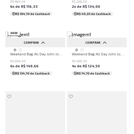
R$
698
,
00
R$
268
,
00
6
x de
R$
116
,
33
2
x de
R$
134
,
00
R$ 104,70
de Cashback
R$ 40,20
de Cashback
NEW
COMPRAR
COMPRAR
UN
UN
Weekend Bag All Day John John Masculina
Weekend Bag All Day John John Masculina
R$
898
,
00
R$
498
,
00
6
x de
R$
149
,
66
4
x de
R$
124
,
50
R$ 134,70
de Cashback
R$ 74,70
de Cashback