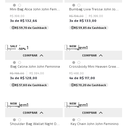
UN
UN
Mini Bag Alice John John Feminina
Bumbag Livia Tresse John John Feminina
R$
398
,
00
R$
798
,
00
R$
399
,
00
3
x de
R$
132
,
66
3
x de
R$
133
,
00
R$ 59,70
de Cashback
R$ 59,85
de Cashback
SALE
NEW
-
50
%
COMPRAR
COMPRAR
UN
UN
Bag Celina John John Feminina
Crossbody Mini Heaven Green John John Feminina
R$
768
,
00
R$
384
,
00
R$
468
,
00
3
x de
R$
128
,
00
4
x de
R$
117
,
00
R$ 57,60
de Cashback
R$ 70,20
de Cashback
NEW
NEW
COMPRAR
COMPRAR
UN
UN
Shoulder Bag Wallet Night Out John John Feminina
Key Chain John John Feminino