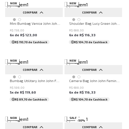
NEW
NEW
COMPRAR
COMPRAR
UN
UN
Mini Bumbag Venice John John Feminina
Shoulder Bag Lucy Green John John Feminina
R$
738
,
00
R$
698
,
00
6
x de
R$
123
,
00
6
x de
R$
116
,
33
R$ 110,70
de Cashback
R$ 104,70
de Cashback
NEW
NEW
COMPRAR
COMPRAR
UN
UN
Bumbag Utilitary John John Feminina
Camera Bag John John Feminina
R$
598
,
00
R$
698
,
00
5
x de
R$
119
,
60
6
x de
R$
116
,
33
R$ 89,70
de Cashback
R$ 104,70
de Cashback
NEW
SALE
-
50
%
COMPRAR
COMPRAR