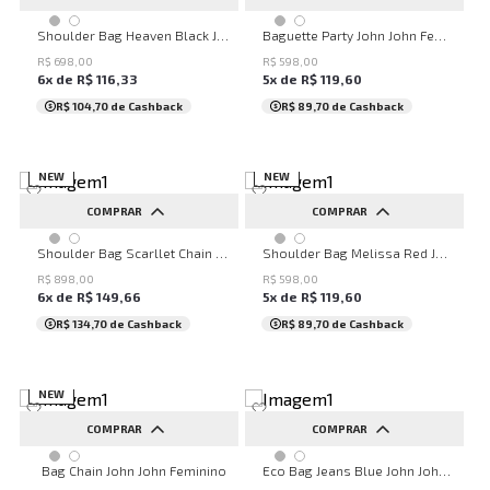
UN
UN
Shoulder Bag Heaven Black John John Feminina
Baguette Party John John Feminina
R$
698
,
00
R$
598
,
00
6
x de
R$
116
,
33
5
x de
R$
119
,
60
R$ 104,70
de Cashback
R$ 89,70
de Cashback
NEW
NEW
COMPRAR
COMPRAR
UN
UN
Shoulder Bag Scarllet Chain John John Feminina
Shoulder Bag Melissa Red John John Feminina
R$
898
,
00
R$
598
,
00
6
x de
R$
149
,
66
5
x de
R$
119
,
60
R$ 134,70
de Cashback
R$ 89,70
de Cashback
NEW
COMPRAR
COMPRAR
UN
UN
Bag Chain John John Feminino
Eco Bag Jeans Blue John John Feminina