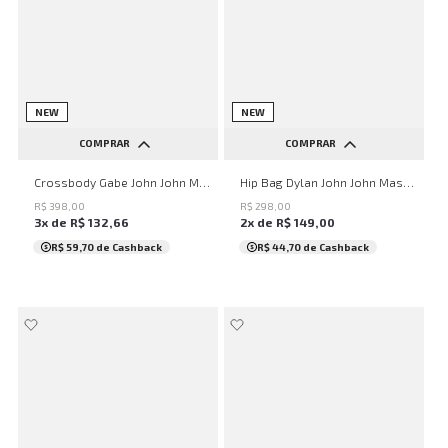
NEW
NEW
COMPRAR
COMPRAR
UN
UN
Crossbody Gabe John John Masculina
Hip Bag Dylan John John Masculina
R$
398
,
00
R$
298
,
00
3
x de
R$
132
,
66
2
x de
R$
149
,
00
R$ 59,70
de Cashback
R$ 44,70
de Cashback