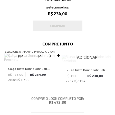
selecionadas:
R$ 234,00
COMPRAR
COMPRE JUNTO
SELECIONE O TAMANHO PARA ADICIONAR
PP
P
M
G
ADICIONAR
Calça Justa Donna John John
Blusa Justa Donna John John
Feminina
R$ 468,00
R$ 234,00
Feminina
R$ 398,00
R$ 238,80
2
x de
R$ 117,00
2
x de
R$ 119,40
COMPRE O LOOK COMPLETO POR:
R$ 472,80