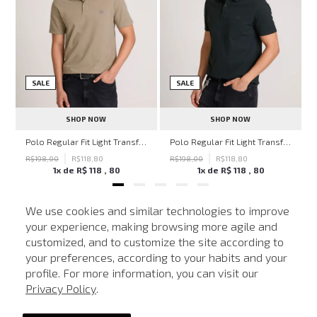
SALE
SALE
SHOP NOW
SHOP NOW
hn John Feminina
Polo Regular Fit Light Transfer Bege Médio John John Masculina
Polo Regular Fit Light Transfer Verde Escuro John John Masculina
R$
198
,
00
R$
118
,
80
R$
198
,
00
R$
118
,
80
1
x de
R$
118
,
80
1
x de
R$
118
,
80
We use cookies and similar technologies to improve
your experience, making browsing more agile and
NEWSLETTER
customized, and to customize the site according to
ATENDIMENTO
Cadastre seu e-mail para receber nossas novidades.
your preferences, according to your habits and your
profile. For more information, you can visit our
Privacy Policy
.
CADASTRAR