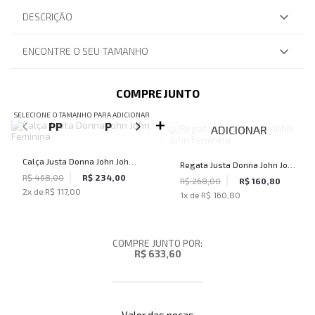
DESCRIÇÃO
ENCONTRE O SEU TAMANHO
COMPRE JUNTO
SELECIONE O TAMANHO PARA ADICIONAR
PP
P
M
G
ADICIONAR
Calça Justa Donna John John
Regata Justa Donna John John
Feminina
R$ 468,00
R$ 234,00
Feminina
R$ 268,00
R$ 160,80
2
x de
R$ 117,00
1
x de
R$ 160,80
COMPRE JUNTO POR:
R$ 633,60
Valor das peças