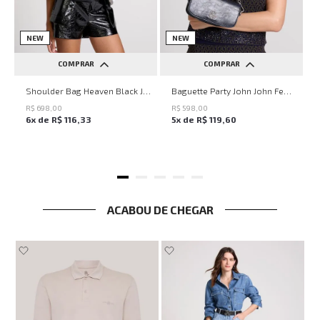
NEW
NEW
COMPRAR
COMPRAR
UN
UN
Shoulder Bag Heaven Black John John Feminina
Baguette Party John John Feminina
R$
698
,
00
R$
598
,
00
6
x de
R$
116
,
33
5
x de
R$
119
,
60
ACABOU DE CHEGAR