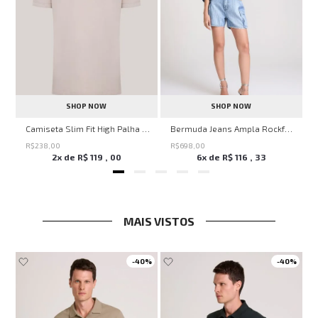
SHOP NOW
SHOP NOW
ircle John John Feminina
Camiseta Slim Fit High Palha John John Masculina
Bermuda Jeans Ampla Rockford John John Feminina
R$
238
,
00
R$
698
,
00
2
x de
R$
119
,
00
6
x de
R$
116
,
33
MAIS VISTOS
-
40%
-
40%