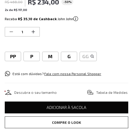
R$
234
,
00
R$
468
,
00
-
50%
2
x de
R$
117
,
00
Receba
R$ 35,10
de Cashback
John John
PP
P
M
G
GG
Está com dúvidas?
Fale com nossa Personal Shopper
Descubra o seu tamanho
Tabela de Medidas
ADICIONAR À SACOLA
COMPRE O LOOK