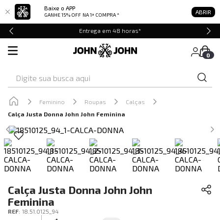
Baixe o APP
ABRIR
GANHE 15% OFF
NA 1ª COMPRA *
Entrega em 48 horas*
0
Digite sua busca aqui
Feminino
Roupas
Calças
Calça Justa Donna John John Feminina
Calça Justa Donna John John
Feminina
REF
:
18.51.0125_94