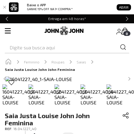
Baixe o APP
ABRIR
GANHE 15% OFF
NA 1ª COMPRA *
Entrega em 48 horas*
0
Digite sua busca aqui
Feminino
Roupas
Saias
Saia Justa Louise John John Feminina
Saia Justa Louise John John
Feminina
REF
:
16.04.1227_40