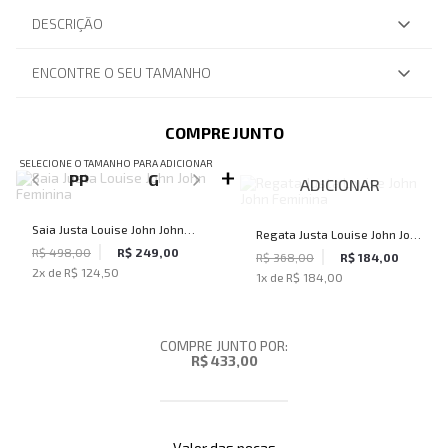
DESCRIÇÃO
ENCONTRE O SEU TAMANHO
COMPRE JUNTO
SELECIONE O TAMANHO PARA ADICIONAR
PP
G
ADICIONAR
Saia Justa Louise John John
Regata Justa Louise John John
Feminina
R$ 498,00
R$ 249,00
Feminina
R$ 368,00
R$ 184,00
2
x de
R$ 124,50
1
x de
R$ 184,00
COMPRE JUNTO POR:
R$ 433,00
Valor das peças