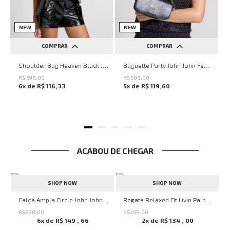
NEW
NEW
COMPRAR
COMPRAR
UN
UN
Shoulder Bag Heaven Black John John Feminina
Baguette Party John John Feminina
R$
698
,
00
R$
598
,
00
6
x de
R$
116
,
33
5
x de
R$
119
,
60
ACABOU DE CHEGAR
SHOP NOW
SHOP NOW
alha John John Masculina
Calça Ampla Circle John John Feminina
Regata Relaxed Fit Livin Palha John John Masculina
R$
898
,
00
R$
268
,
00
6
x de
R$
149
,
66
2
x de
R$
134
,
00