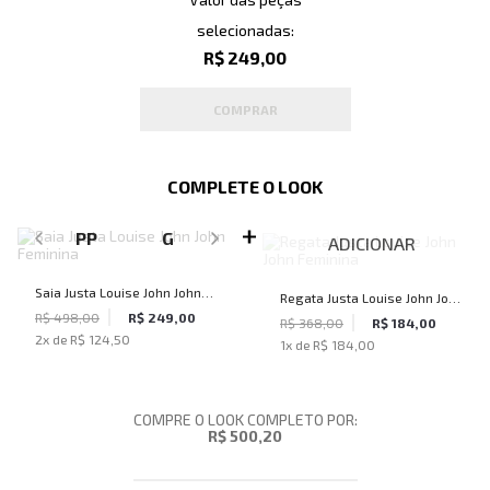
selecionadas:
R$ 249,00
COMPRAR
COMPLETE O LOOK
SELECIONE O TAMANHO PARA ADICIONAR
PP
G
ADICIONAR
Saia Justa Louise John John
Regata Justa Louise John John
Feminina
R$ 498,00
R$ 249,00
Feminina
R$ 368,00
R$ 184,00
2
x de
R$ 124,50
1
x de
R$ 184,00
COMPRE O LOOK COMPLETO POR:
R$ 500,20