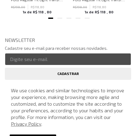
R$
198
,
00
R$
118
,
80
R$
198
,
00
R$
118
,
80
1
x de
R$
118
,
80
1
x de
R$
118
,
80
NEWSLETTER
Cadastre seu e-mail para receber nossas novidades.
CADASTRAR
Eu li, estou ciente das condições de tratamento dos meus dados pessoais e forneço
meu consentimento, conforme descrito na
Política de Privacidade
We use cookies and similar technologies to improve
your experience, making browsing more agile and
customized, and to customize the site according to
LOCALIZE UMA LOJA
ATENDIMENTO
your preferences, according to your habits and your
SOBRE A JOHN JOHN
profile. For more information, you can visit our
Privacy Policy
.
Quem Somos
AJUDA
Nossas Lojas