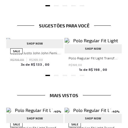
SUGESTÕES PARA VOCÊ
-
50%
SHOP NOW
SHOP NOW
SALE
Vestido Justo John John Feminino
John John Feminina
Polo Regular Fit Light Transfer Marrom John John Masculina
R$
798
,
00
R$
399
,
00
3
x de
R$
133
,
00
R$
198
,
00
1
x de
R$
198
,
00
MAIS VISTOS
-
40%
-
40%
SHOP NOW
SHOP NOW
hn John Feminina
SALE
SALE
Polo Regular Fit Light Transfer Verde Escuro John John Masculina
Polo Regular Fit Light Transfer Bege Médio John John Masculina