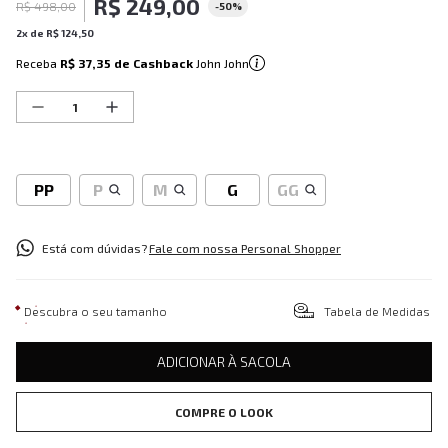
R$
249
,
00
R$
498
,
00
-
50%
2
x de
R$
124
,
50
Receba
R$ 37,35
de Cashback
John John
PP
P
M
G
GG
Está com dúvidas?
Fale com nossa Personal Shopper
Descubra o seu tamanho
Tabela de Medidas
ADICIONAR À SACOLA
COMPRE O LOOK