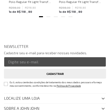
hn John Feminina
Polo Regular Fit Light Transfer Bege Médio John John Masculina
Polo Regular Fit Light Transfer Verde Escuro John John Masculina
R$
198
,
00
R$
118
,
80
R$
198
,
00
R$
118
,
80
1
x de
R$
118
,
80
1
x de
R$
118
,
80
NEWSLETTER
Cadastre seu e-mail para receber nossas novidades.
CADASTRAR
Eu li, estou ciente das condições de tratamento dos meus dados pessoais e forneço
meu consentimento, conforme descrito na
Política de Privacidade
LOCALIZE UMA LOJA
SOBRE A JOHN JOHN