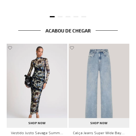
ACABOU DE CHEGAR
SHOP NOW
SHOP NOW
ell Montpellier John John Feminina
Vestido Justo Savage Summer John John Feminino
Calça Jeans Super Wide Bayern John John Feminina