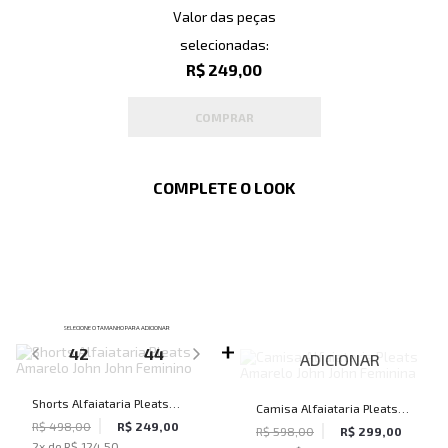
Valor das peças
selecionadas:
R$ 249,00
COMPRAR
COMPLETE O LOOK
SELECIONE O TAMANHO PARA ADICIONAR
42
44
ADICIONAR
Shorts Alfaiataria Pleats
Camisa Alfaiataria Pleats
Amarelo John John Feminino
R$ 498,00
R$ 249,00
Amarelo John John Feminina
R$ 598,00
R$ 299,00
2
x de
R$ 124,50