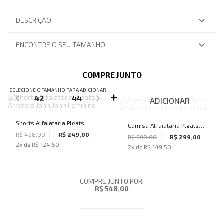
DESCRIÇÃO
ENCONTRE O SEU TAMANHO
COMPRE JUNTO
SELECIONE O TAMANHO PARA ADICIONAR
42
44
ADICIONAR
Shorts Alfaiataria Pleats
Camisa Alfaiataria Pleats
Amarelo John John Feminino
R$ 498,00
R$ 249,00
Amarelo John John Feminina
R$ 598,00
R$ 299,00
2
x de
R$ 124,50
2
x de
R$ 149,50
COMPRE JUNTO POR:
R$ 548,00