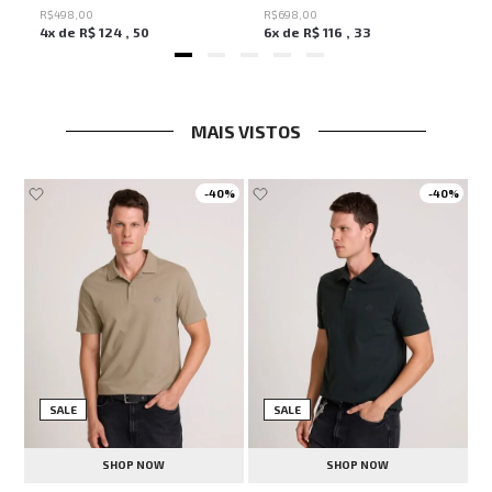
R$
498
,
00
R$
698
,
00
4
x de
R$
124
,
50
6
x de
R$
116
,
33
MAIS VISTOS
-
40%
-
40%
SALE
SALE
SHOP NOW
SHOP NOW