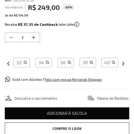
REF
:
06.11.1072_16
R$
249
,
00
R$
498
,
00
-
50%
2
x de
R$
124
,
50
Receba
R$ 37,35
de Cashback
John John
32
34
36
38
40
Está com dúvidas?
Fale com nossa Personal Shopper
Descubra o seu tamanho
Tabela de Medidas
ADICIONAR À SACOLA
COMPRE O LOOK