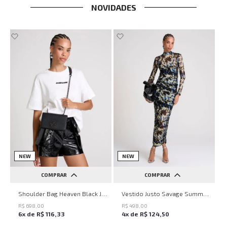
NOVIDADES
NEW
NEW
COMPRAR
COMPRAR
UN
PP
P
M
G
Shoulder Bag Heaven Black John John Feminina
Vestido Justo Savage Summer John John Feminino
R$
698
,
00
R$
498
,
00
6
x de
R$
116
,
33
4
x de
R$
124
,
50