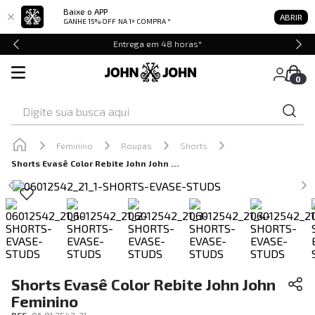
Baixe o APP
ABRIR
GANHE 15% OFF
NA 1ª COMPRA *
Entrega em 48 horas*
0
Digite sua busca aqui
Feminino
Roupas
Shorts
Shorts Evasê Color Rebite John John Feminino
Shorts Evasê Color Rebite John John
Feminino