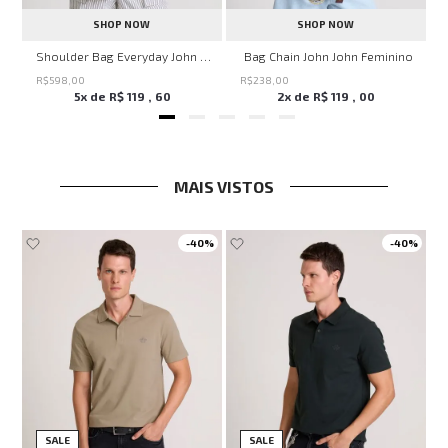
SHOP NOW
SHOP NOW
ven Black John John Feminina
Shoulder Bag Everyday John John Feminina
Bag Chain John John Feminino
R$
598
,
00
R$
238
,
00
5
x de
R$
119
,
60
2
x de
R$
119
,
00
MAIS VISTOS
-
40%
-
40%
SALE
SALE