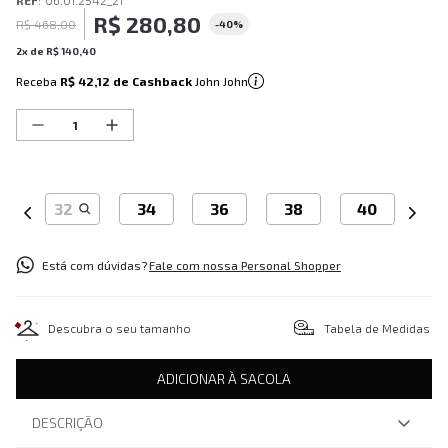
REF
:
06.01.2542_21
R$
280
,
80
R$
468
,
00
-
40%
2
x de
R$
140
,
40
Receba
R$ 42,12
de Cashback
John John
32
34
36
38
40
Está com dúvidas?
Fale com nossa Personal Shopper
Descubra o seu tamanho
Tabela de Medidas
ADICIONAR À SACOLA
DESCRIÇÃO