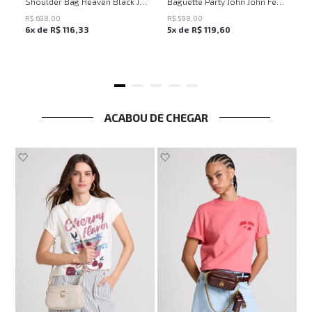
Shoulder Bag Heaven Black John John Feminina
Baguette Party John John Feminina
R$
698
,
00
R$
598
,
00
6
x de
R$
116
,
33
5
x de
R$
119
,
60
ACABOU DE CHEGAR