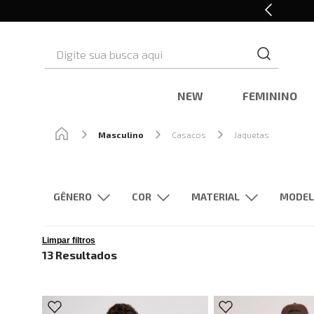
10% OFF* na primeira compra
Digite sua busca aqui
NEW
FEMININO
Masculino
Casacos
Jaquetas
GÊNERO
MATERIAL
Masculino
Bege
Verde
Jeans
Azul
Couro
M
Limpar filtros
13
Resultados
Nylon
Algodão