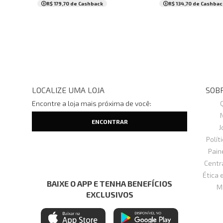
R$ 179,70
de Cashback
R$ 134,70
de Cashbac
LOCALIZE UMA LOJA
SOBR
Encontre a loja mais próxima de você:
J
Polít
Pain
Centr
Ética 
BAIXE O APP E TENHA BENEFÍCIOS
M
EXCLUSIVOS