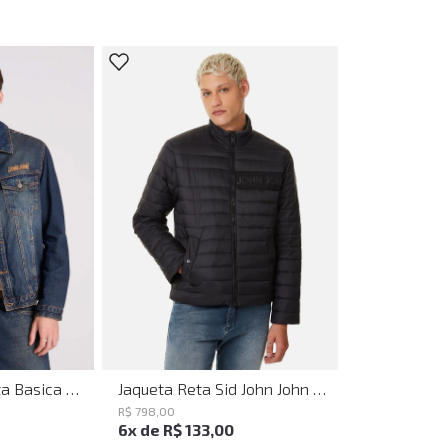
P
M
G
GG
G
Jaqueta Reta Sid John John Masculina
Jaqueta Jeans Reta Basica Utah John John Masculina
R$
798
,
00
6
x de
R$
133
,
00