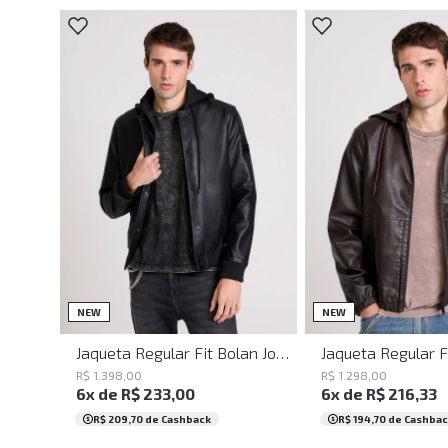
PP
P
M
G
GG
PP
P
M
NEW
NEW
Jaqueta Regular Fit Bolan John John Masculina
R$
1
.
398
,
00
R$
1
.
298
,
00
6
x de
R$
233
,
00
6
x de
R$
216
,
33
R$ 209,70
de Cashback
R$ 194,70
de Cashbac