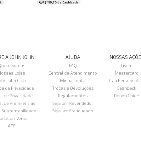
R$ 119,70
de Cashback
k
E A JOHN JOHN
AJUDA
NOSSAS AÇÕE
Quem Somos
FAQ
Livelo
Nossas Lojas
Central de Atendimento
Mastercard
ohn John Club
Minha Conta
Itau Personnali
ica de Privacidade
Trocas e Devoluções
Cashback
el de Privacidade
Regulamentos
Denim Guide
al de Preferências
Seja um Revendedor
e Sustentabilidade
Seja um Franqueado
odaComVerso
APP