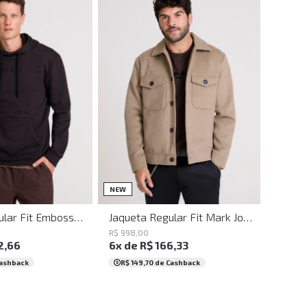
M
G
GG
XGG
PP
P
M
G
GG
NEW
Casaco Regular Fit Embossed Capuz Preto John John Masculino
Jaqueta Regular Fit Mark John John Masculina
R$
998
,
00
2
,
66
6
x de
R$
166
,
33
ashback
R$ 149,70
de Cashback