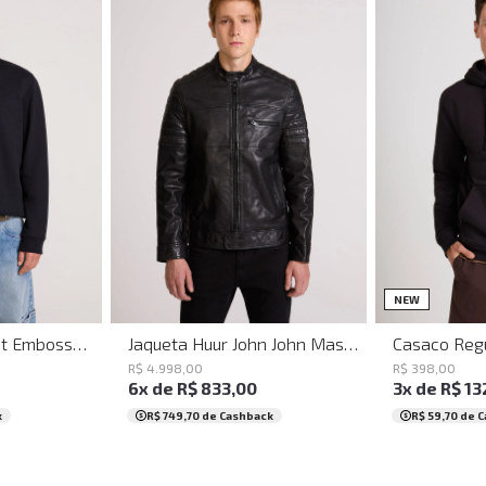
GG
XGG
PP
P
M
G
GG
PP
P
NEW
Casaco Regular Fit Embossed Black John John Masculino
Jaqueta Huur John John Masculina
R$
4
.
998
,
00
R$
398
,
00
6
x de
R$
833
,
00
3
x de
R$
13
k
R$ 749,70
de Cashback
R$ 59,70
de C