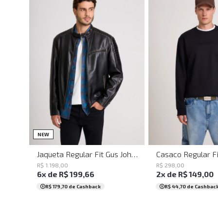
PP
P
M
G
GG
PP
P
M
G
NEW
Jaqueta Regular Fit Gus John John Masculina
R$
1
.
198
,
00
R$
298
,
00
6
x de
R$
199
,
66
2
x de
R$
149
,
00
R$ 179,70
de Cashback
R$ 44,70
de Cashbac