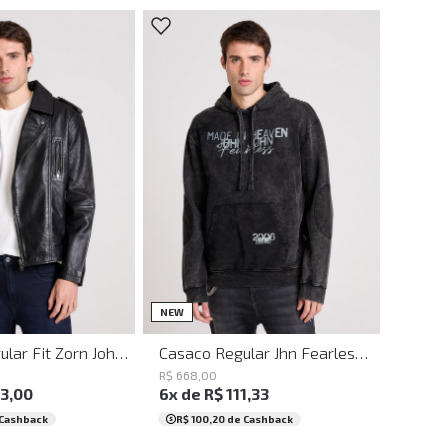
M
G
GG
PP
P
M
G
GG
XGG
NEW
Jaqueta Regular Fit Zorn John John Masculina
Casaco Regular Jhn Fearless John John Masculino
R$
668
,
00
33
,
00
6
x de
R$
111
,
33
Cashback
R$ 100,20
de Cashback