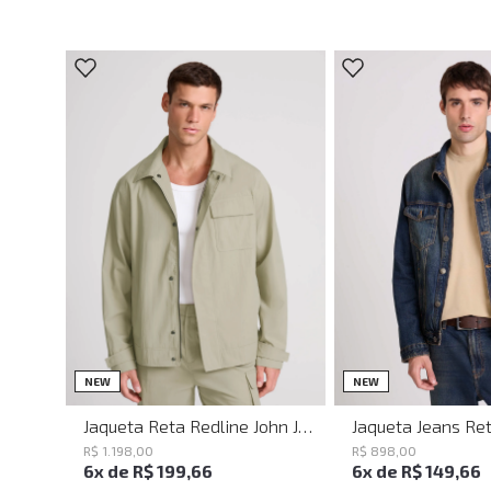
PP
P
G
GG
XGG
M
PP
P
M
NEW
NEW
Jaqueta Reta Redline John John Masculina
R$
1
.
198
,
00
R$
898
,
00
6
x de
R$
199
,
66
6
x de
R$
149
,
66