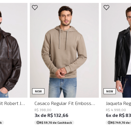
G
GG
PP
P
M
G
GG
XGG
PP
P
NEW
NEW
Jaqueta Regular Fit Robert John John Masculina
Casaco Regular Fit Embossed Capuz Bege John John Masculino
R$
398
,
00
R$
4
.
998
,
00
3
x de
R$
132
,
66
6
x de
R$
8
k
R$ 59,70
de Cashback
R$ 749,70
de 