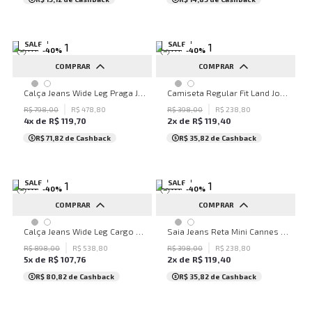
SALE
SALE
-
40
%
-
40
%
COMPRAR
COMPRAR
42
44
P
M
G
GG
Calça Jeans Wide Leg Praga John John Feminina
Camiseta Regular Fit Land John John Masculina
R$
798
,
00
R$
478
,
80
R$
398
,
00
R$
238
,
80
4
x de
R$
119
,
70
2
x de
R$
119
,
40
R$ 71,82
de Cashback
R$ 35,82
de Cashback
SALE
SALE
-
40
%
-
40
%
COMPRAR
COMPRAR
40
42
44
46
34
36
38
40
Calça Jeans Wide Leg Cargo Springdale John John Masculina
Saia Jeans Reta Mini Cannes John John Feminina
R$
898
,
00
R$
538
,
80
R$
398
,
00
R$
238
,
80
5
x de
R$
107
,
76
2
x de
R$
119
,
40
R$ 80,82
de Cashback
R$ 35,82
de Cashback