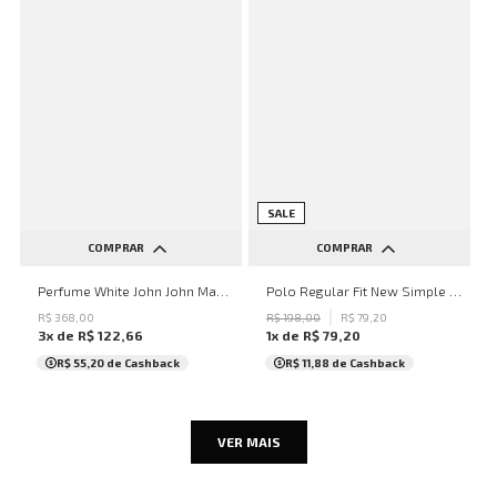
SALE
COMPRAR
COMPRAR
UN
PP
P
GG
XGG
Perfume White John John Masculino
Polo Regular Fit New Simple Basic BC John John Masculina
R$
368
,
00
R$
198
,
00
R$
79
,
20
3
x de
R$
122
,
66
1
x de
R$
79
,
20
R$ 55,20
de Cashback
R$ 11,88
de Cashback
VER MAIS