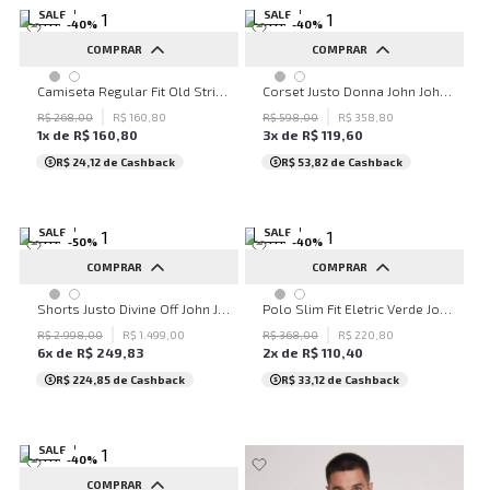
SALE
SALE
-
40
%
-
40
%
COMPRAR
COMPRAR
P
P
M
G
Camiseta Regular Fit Old Stripes John John Masculina
Corset Justo Donna John John Feminino
R$
268
,
00
R$
160
,
80
R$
598
,
00
R$
358
,
80
1
x de
R$
160
,
80
3
x de
R$
119
,
60
R$ 24,12
de Cashback
R$ 53,82
de Cashback
SALE
SALE
-
50
%
-
40
%
COMPRAR
COMPRAR
34
36
38
40
42
P
Shorts Justo Divine Off John John Feminino
Polo Slim Fit Eletric Verde John John Masculina
R$
2
.
998
,
00
R$
1
.
499
,
00
R$
368
,
00
R$
220
,
80
6
x de
R$
249
,
83
2
x de
R$
110
,
40
R$ 224,85
de Cashback
R$ 33,12
de Cashback
SALE
-
40
%
COMPRAR