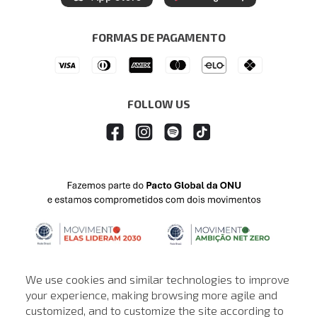
Seja um Revendedor
Denim Guide
ModaComVerso
Seja um Franqueado
FORMAS DE PAGAMENTO
APP
Drop Your Jeans
FOLLOW US
We use cookies and similar technologies to improve
your experience, making browsing more agile and
customized, and to customize the site according to