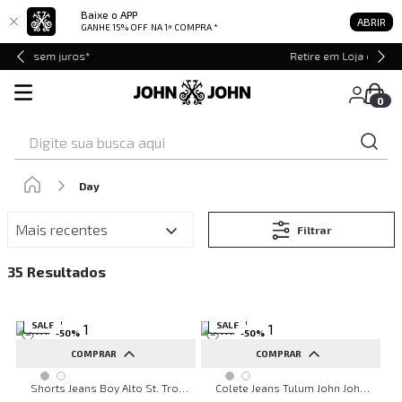
Baixe o APP
ABRIR
GANHE 15% OFF
NA 1ª COMPRA *
Retire em Loja e Ganhe 5% OFF
0
Digite sua busca aqui
Day
Mais recentes
Filtrar
35
SALE
SALE
-
50
%
-
50
%
COMPRAR
COMPRAR
34
42
PP
P
G
Shorts Jeans Boy Alto St. Tropez John John Feminino
Colete Jeans Tulum John John Feminino