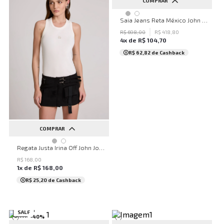
COMPRAR
36
38
42
Saia Jeans Reta México John John Feminina
R$
698
,
00
R$
418
,
80
4
x de
R$
104
,
70
R$ 62,82
de Cashback
COMPRAR
PP
P
M
G
Regata Justa Irina Off John John Feminina
R$
168
,
00
1
x de
R$
168
,
00
R$ 25,20
de Cashback
SALE
-
40
%