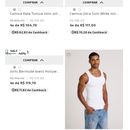
COMPRAR
COMPRAR
M
G
P
M
G
GG
Camisa Reta Tunisia John John Feminina
Camisa Ultra Slim White John John Masculina
R$
698
,
00
R$
418
,
80
R$
468
,
00
4
x de
R$
104
,
70
4
x de
R$
117
,
00
R$ 62,82
de Cashback
R$ 70,20
de Cashback
SALE
-
40
%
COMPRAR
34
36
38
Jorts Bermuda Jeans Hollywood John John Feminino
R$
798
,
00
R$
478
,
80
4
x de
R$
119
,
70
R$ 71,82
de Cashback