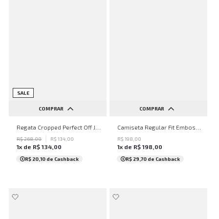
SALE
COMPRAR
COMPRAR
PP
P
M
G
PP
P
M
G
GG
Regata Cropped Perfect Off John John Feminina
Camiseta Regular Fit Embossed White John John Masculina
XGG
R$
268
,
00
R$
134
,
00
R$
198
,
00
1
x de
R$
134
,
00
1
x de
R$
198
,
00
R$ 20,10
de Cashback
R$ 29,70
de Cashback