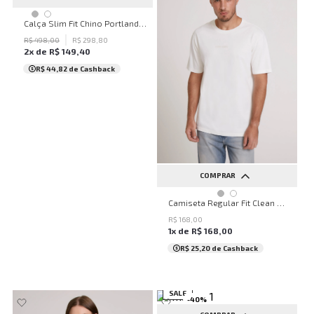
46
Calça Slim Fit Chino Portland Green John John Masculina
R$
498
,
00
R$
298
,
80
2
x de
R$
149
,
40
R$ 44,82
de Cashback
COMPRAR
PP
P
M
G
GG
Camiseta Regular Fit Clean White John John Masculina
XGG
R$
168
,
00
1
x de
R$
168
,
00
R$ 25,20
de Cashback
SALE
-
40
%