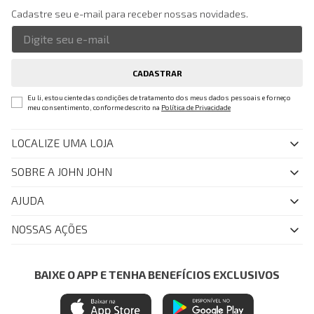
Cadastre seu e-mail para receber nossas novidades.
CADASTRAR
Eu li, estou ciente das condições de tratamento dos meus dados pessoais e forneço
meu consentimento, conforme descrito na
Política de Privacidade
LOCALIZE UMA LOJA
SOBRE A JOHN JOHN
Quem Somos
AJUDA
Nossas Lojas
FAQ
NOSSAS AÇÕES
John John Club
Central de Atendimento
Livelo
Política de Privacidade
Minha Conta
Azul Fidelidade
BAIXE O APP E TENHA BENEFÍCIOS EXCLUSIVOS
Painel de Privacidade
Trocas e Devoluções
Mastercard
Central de Preferências
Regulamentos
Itau Personnalite
Ética e Sustentabilidade