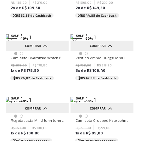
R$
438
,
00
R$
219
,
00
R$
598
,
00
R$
299
,
00
2
x de
R$
109
,
50
2
x de
R$
149
,
50
R$ 32,85
de Cashback
R$ 44,85
de Cashback
SALE
SALE
-
40
%
-
60
%
COMPRAR
COMPRAR
PP
P
M
G
M
G
Camiseta Oversized Watch For John John Feminina
Vestido Amplo Rudge John John Feminino
R$
298
,
00
R$
178
,
80
R$
798
,
00
R$
319
,
20
1
x de
R$
178
,
80
3
x de
R$
106
,
40
R$ 26,82
de Cashback
R$ 47,88
de Cashback
SALE
SALE
-
40
%
-
50
%
COMPRAR
COMPRAR
G
G
Regata Justa Mind John John Feminina
Camiseta Cropped Kate John John Feminina
R$
168
,
00
R$
100
,
80
R$
198
,
00
R$
99
,
00
1
x de
R$
100
,
80
1
x de
R$
99
,
00
R$ 15,12
de Cashback
R$ 14,85
de Cashback