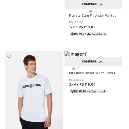
COMPRAR
PP
P
M
G
GG
Regata Slim Fit Under White John John Masculina
XGG
R$
198
,
00
1
x de
R$
198
,
00
R$ 29,70
de Cashback
COMPRAR
P
M
G
GG
Kit Cueca Boxer White John John Masculina
R$
238
,
00
2
x de
R$
119
,
00
R$ 35,70
de Cashback