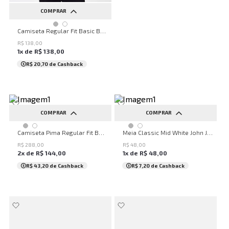
COMPRAR
PP
P
M
G
GG
Camiseta Regular Fit Basic Branco John John Masculina
R$
138
,
00
1
x de
R$
138
,
00
R$ 20,70
de Cashback
COMPRAR
COMPRAR
PP
P
M
G
GG
UN
Camiseta Pima Regular Fit Basic White John John Masculina
Meia Classic Mid White John John Masculina
R$
288
,
00
R$
48
,
00
2
x de
R$
144
,
00
1
x de
R$
48
,
00
R$ 43,20
de Cashback
R$ 7,20
de Cashback