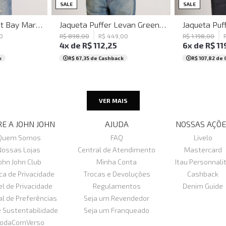
GG
XGG
PP
P
M
G
GG
PP
P
SALE
SALE
Casaco Regular Fit Bay Marinho John John Masculino
Jaqueta Puffer Levan Green John John Masculina
0
R$
898
,
00
R$
449
,
00
R$
1
.
198
,
00
4
x de
R$
112
,
25
6
x de
R$
11
k
R$ 67,35
de Cashback
R$ 107,82
de 
VER MAIS
E A JOHN JOHN
AJUDA
NOSSAS AÇÕE
Quem Somos
FAQ
Livelo
Nossas Lojas
Central de Atendimento
Mastercard
ohn John Club
Minha Conta
Itau Personnali
ica de Privacidade
Trocas e Devoluções
Cashback
el de Privacidade
Regulamentos
Denim Guide
al de Preferências
Seja um Revendedor
e Sustentabilidade
Seja um Franqueado
odaComVerso