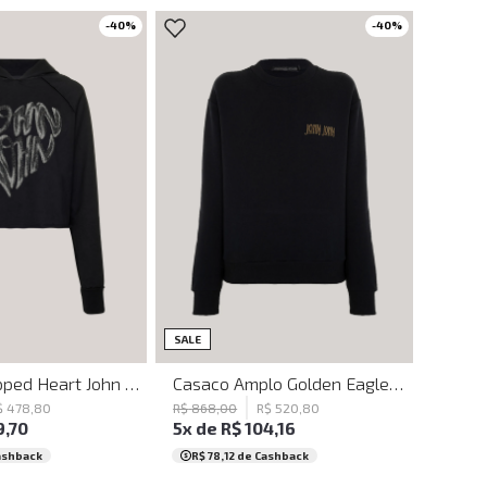
-
40
%
-
40
%
M
G
GG
PP
P
M
G
GG
SALE
Casaco Cropped Heart John John Feminino
Casaco Amplo Golden Eagle John John Feminino
$
478
,
80
R$
868
,
00
R$
520
,
80
9
,
70
5
x de
R$
104
,
16
ashback
R$ 78,12
de Cashback