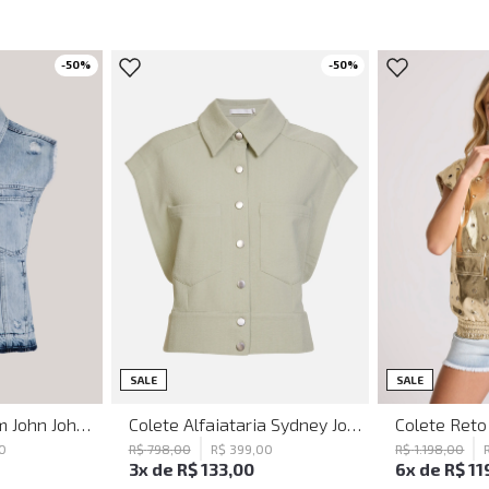
-
50
%
-
50
%
G
PP
P
M
G
P
M
SALE
SALE
Colete Jeans Tulum John John Feminino
Colete Alfaiataria Sydney John John Feminino
0
R$
798
,
00
R$
399
,
00
R$
1
.
198
,
00
3
x de
R$
133
,
00
6
x de
R$
11