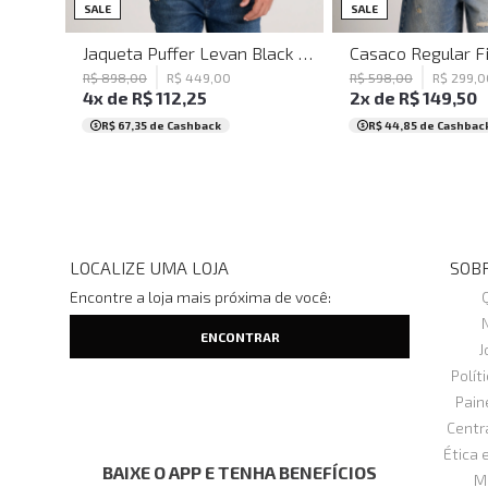
PP
P
M
G
GG
PP
P
M
G
SALE
SALE
Jaqueta Puffer Levan Black John John Masculina
R$
898
,
00
R$
449
,
00
R$
598
,
00
R$
299
,
0
4
x de
R$
112
,
25
2
x de
R$
149
,
50
R$ 67,35
de Cashback
R$ 44,85
de Cashbac
LOCALIZE UMA LOJA
SOBR
Encontre a loja mais próxima de você:
J
Polít
Pain
Centr
Ética 
BAIXE O APP E TENHA BENEFÍCIOS
M