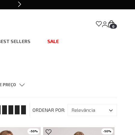
0
BEST SELLERS
SALE
E PREÇO
$ 839,00
ano
G
Reta
GG
Bomber
relevância
Ampla
Justa
-
50
%
-
50
%