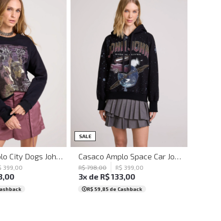
M
G
GG
PP
P
M
G
GG
SALE
Casaco Amplo City Dogs John John Feminino
Casaco Amplo Space Car John John Feminino
$
399
,
00
R$
798
,
00
R$
399
,
00
3
,
00
3
x de
R$
133
,
00
Cashback
R$ 59,85
de Cashback