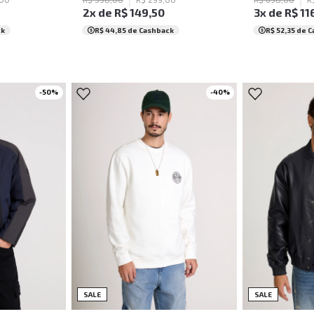
2
x de
R$
149
,
50
3
x de
R$
11
ck
R$ 44,85
de Cashback
R$ 52,35
de C
-
50
%
-
40
%
G
GG
PP
P
M
G
GG
XGG
PP
P
SALE
SALE