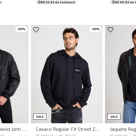
k
R$ 59,85
de Cashback
R$ 107,82
de 
-
50
%
-
50
%
G
GG
PP
P
M
G
GG
XGG
PP
P
SALE
SALE
Jaqueta Bomber David John John Masculina
Casaco Regular Fit Street Zone John John Masculino
00
R$
598
,
00
R$
299
,
00
R$
698
,
00
R