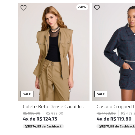
-
50
%
PP
P
M
G
GG
PP
P
M
SALE
SALE
Colete Reto Dense Caqui John John Feminino
R$
998
,
00
R$
499
,
00
R$
1
.
198
,
00
R$
479
,
4
x de
R$
124
,
75
4
x de
R$
119
,
80
R$ 74,85
de Cashback
R$ 71,88
de Cashback