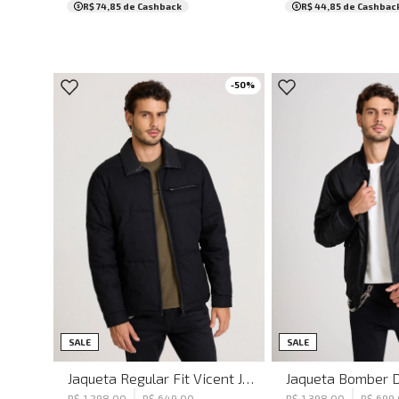
R$ 74,85
de Cashback
R$ 44,85
de Cashbac
-
50
%
PP
P
M
G
GG
PP
P
M
SALE
SALE
Jaqueta Regular Fit Vicent John John Masculina
R$
1
.
298
,
00
R$
649
,
00
R$
1
.
398
,
00
R$
699
,