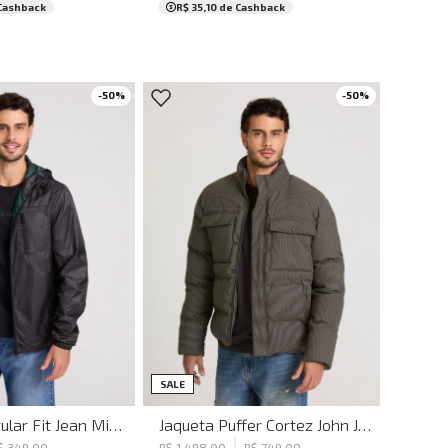
Cashback
R$ 35,10
de Cashback
-
50
%
-
50
%
M
G
GG
PP
P
M
G
GG
SALE
Jaqueta Regular Fit Jean Michael John John Masculina
Jaqueta Puffer Cortez John John Masculina
$
349
,
00
R$
1
.
498
,
00
R$
749
,
00