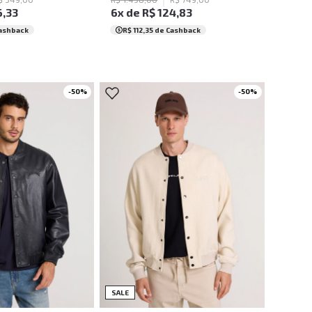
6
,
33
6
x de
R$
124
,
83
ashback
R$ 112,35
de Cashback
-
50
%
-
50
%
M
G
GG
PP
P
M
G
GG
SALE