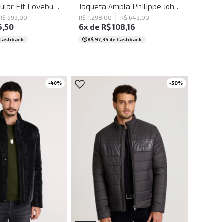
Jaqueta Regular Fit Lovebug John John Masculina
Jaqueta Ampla Philippe John John Masculina
R$
699
,
00
R$
1
.
298
,
00
R$
649
,
00
6
,
50
6
x de
R$
108
,
16
Cashback
R$ 97,35
de Cashback
-
40
%
-
50
%