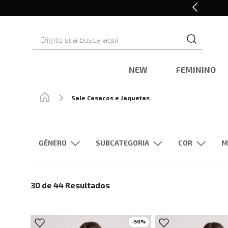
Em até 6x sem juros*
Digite sua busca aqui
NEW
FEMININO
Sale Casacos e Jaquetas
GÊNERO
SUBCATEGORIA
M
Feminino
Masculino
Jaquetas
Casacos
Cinza
Tricô
30 de 44
Resultados
Prata
Vermelho
-
50
%