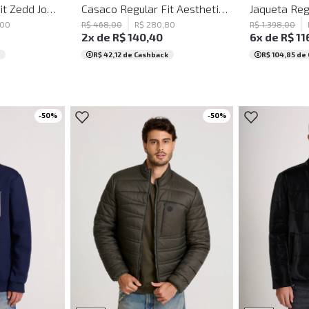
Jaqueta Regular Fit Zedd John John Masculina
Casaco Regular Fit Aesthetic Off John John Masculino
00
R$
468
,
00
R$
280
,
80
R$
1
.
398
,
00
2
x de
R$
140
,
40
6
x de
R$
11
R$ 42,12
de Cashback
R$ 104,85
de 
-
50
%
-
50
%