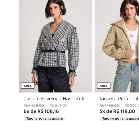
PP
P
M
G
GG
PP
P
M
SALE
SALE
Casaco Envelope Hannah John John Feminino
R$
1
.
298
,
00
R$
649
,
00
R$
1
.
198
,
00
R$
599
,
6
x de
R$
108
,
16
5
x de
R$
119
,
80
R$ 97,35
de Cashback
R$ 89,85
de Cashbac