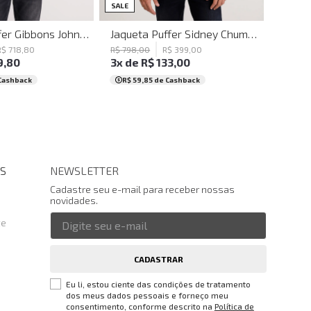
M
G
GG
PP
P
M
G
GG
SALE
Jaqueta Puffer Gibbons John John Masculina
Jaqueta Puffer Sidney Chumbo John John Masculina
R$
718
,
80
R$
798
,
00
R$
399
,
00
9
,
80
3
x de
R$
133
,
00
Cashback
R$ 59,85
de Cashback
S
NEWSLETTER
Cadastre seu e-mail para receber nossas
novidades.
te
CADASTRAR
Eu li, estou ciente das condições de tratamento
dos meus dados pessoais e forneço meu
consentimento, conforme descrito na
Política de