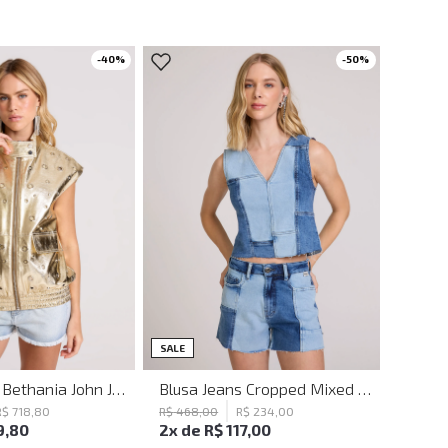
-
40
%
-
50
%
G
GG
PP
PP
P
M
G
GG
SALE
Colete Reto Bethania John John Feminino
Blusa Jeans Cropped Mixed Blue Denim John John Feminina
R$
718
,
80
R$
468
,
00
R$
234
,
00
9
,
80
2
x de
R$
117
,
00