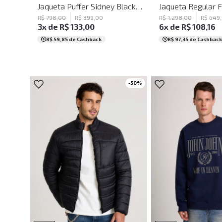
Jaqueta Puffer Sidney Black John John Masculina
R$
798
,
00
R$
399
,
00
R$
1
.
298
,
00
R$
649
,
3
x de
R$
133
,
00
6
x de
R$
108
,
16
R$ 59,85
de Cashback
R$ 97,35
de Cashback
-
50
%