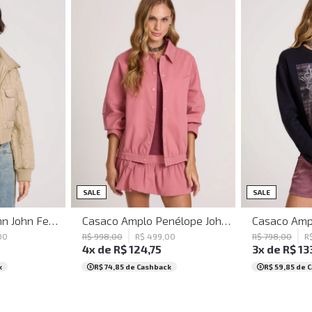
G
GG
PP
P
M
G
GG
PP
P
SALE
SALE
Jaqueta Puffer John John Feminina
Casaco Amplo Penélope John John Feminino
00
R$
998
,
00
R$
499
,
00
R$
798
,
00
R
4
x de
R$
124
,
75
3
x de
R$
13
k
R$ 74,85
de Cashback
R$ 59,85
de 