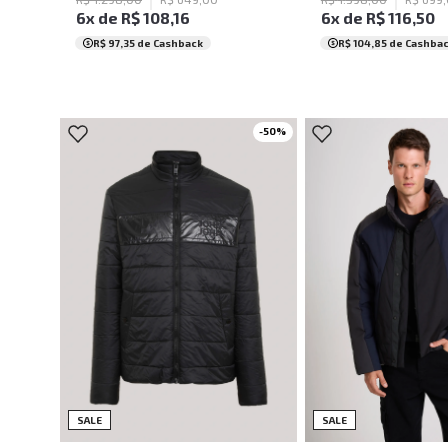
6
x de
R$
108
,
16
6
x de
R$
116
,
50
R$ 97,35
de Cashback
R$ 104,85
de Cashba
-
50
%
PP
P
M
G
GG
PP
P
M
SALE
SALE