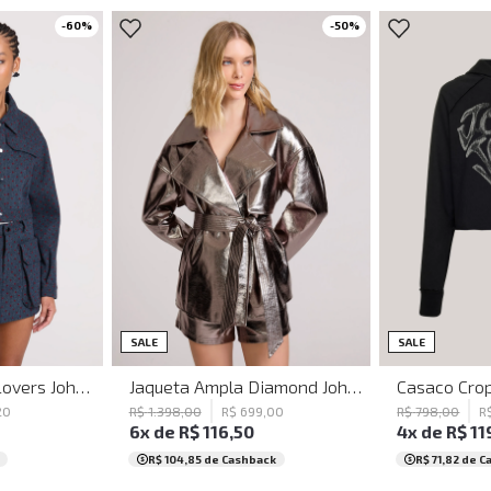
-
60
%
-
50
%
G
GG
PP
P
M
G
GG
PP
P
SALE
SALE
Casaco Cropped Lovers John John Feminino
Jaqueta Ampla Diamond John John Feminina
20
R$
1
.
398
,
00
R$
699
,
00
R$
798
,
00
R
6
x de
R$
116
,
50
4
x de
R$
11
R$ 104,85
de Cashback
R$ 71,82
de C