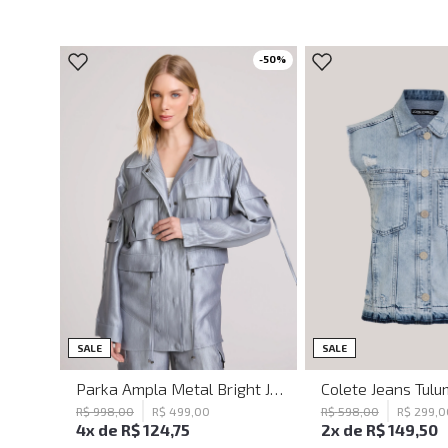
-
50
%
PP
P
M
G
GG
PP
P
M
SALE
SALE
Parka Ampla Metal Bright John John Feminina
R$
998
,
00
R$
499
,
00
R$
598
,
00
R$
299
,
0
4
x de
R$
124
,
75
2
x de
R$
149
,
50