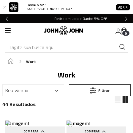
Baixe o APP
ABRIR
GANHE 15% OFF
NA 1ª COMPRA *
Retire em Loja e Ganhe 5% OFF
0
Digite sua busca aqui
Work
Work
Relevância
Filtrar
44
COMPRAR
COMPRAR