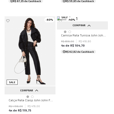
R$ 67,35
de Cashback
R$ 59,85
de Cashback
SALE
-
60
%
-
40
%
COMPRAR
PP
P
M
G
GG
Camisa Reta Tunisia John John Feminina
R$
698
,
00
R$
418
,
80
4
x de
R$
104
,
70
R$ 62,82
de Cashback
SALE
COMPRAR
32
34
36
38
40
Calça Reta Clasp John John Feminina
42
44
46
48
50
R$
1
.
198
,
00
R$
479
,
00
4
x de
R$
119
,
75
...