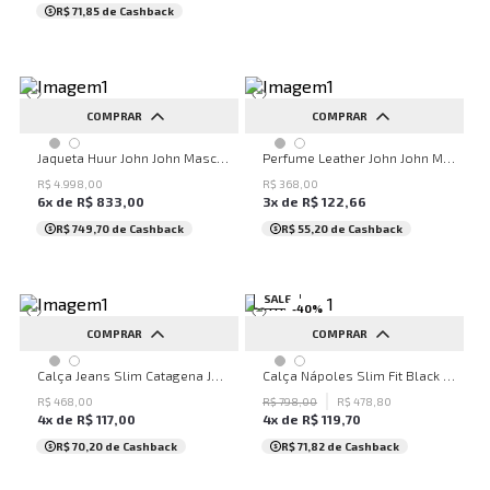
R$ 71,85
de Cashback
COMPRAR
COMPRAR
PP
P
M
G
GG
UN
Jaqueta Huur John John Masculina
Perfume Leather John John Masculino
R$
4
.
998
,
00
R$
368
,
00
6
x de
R$
833
,
00
3
x de
R$
122
,
66
R$ 749,70
de Cashback
R$ 55,20
de Cashback
SALE
-
40
%
COMPRAR
COMPRAR
36
38
40
42
44
36
38
40
42
44
Calça Jeans Slim Catagena John John Masculina
Calça Nápoles Slim Fit Black John John Masculina
46
48
50
46
48
50
R$
468
,
00
R$
798
,
00
R$
478
,
80
4
x de
R$
117
,
00
4
x de
R$
119
,
70
R$ 70,20
de Cashback
R$ 71,82
de Cashback