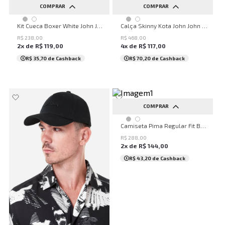
COMPRAR
COMPRAR
PP
P
M
G
GG
36
38
40
42
44
Kit Cueca Boxer White John John Masculina
Calça Skinny Kota John John Masculina
46
48
50
R$
238
,
00
R$
468
,
00
2
x de
R$
119
,
00
4
x de
R$
117
,
00
R$ 35,70
de Cashback
R$ 70,20
de Cashback
COMPRAR
PP
P
M
G
GG
Camiseta Pima Regular Fit Basic Black John John Masculina
R$
288
,
00
2
x de
R$
144
,
00
R$ 43,20
de Cashback