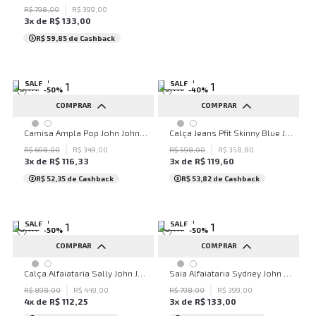
R$
798
,
00
R$
399
,
00
3
x de
R$
133
,
00
R$ 59,85
de Cashback
SALE
SALE
-
50
%
-
40
%
COMPRAR
COMPRAR
PP
P
M
G
32
34
36
38
40
Camisa Ampla Pop John John Feminina
Calça Jeans Pfit Skinny Blue John John Feminina
42
44
46
48
50
R$
698
,
00
R$
349
,
00
R$
598
,
00
R$
358
,
80
3
x de
R$
116
,
33
3
x de
R$
119
,
60
...
R$ 52,35
de Cashback
R$ 53,82
de Cashback
SALE
SALE
-
50
%
-
50
%
COMPRAR
COMPRAR
34
36
38
40
42
34
36
38
40
42
Calça Alfaiataria Sally John John Feminino
Saia Alfaiataria Sydney John John Feminina
44
46
48
50
44
46
48
50
R$
898
,
00
R$
449
,
00
R$
798
,
00
R$
399
,
00
4
x de
R$
112
,
25
3
x de
R$
133
,
00