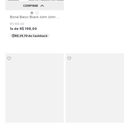
COMPRAR
UN
Boné Basic Black John John Masculino
R$
198
,
00
1
x de
R$
198
,
00
R$ 29,70
de Cashback
ITALIAN DENIM