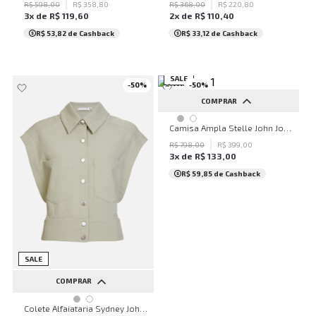
42
44
46
48
50
R$
598
,
00
R$
358
,
80
R$
368
,
00
R$
220
,
80
3
x de
R$
119
,
60
2
x de
R$
110
,
40
...
R$ 53,82
de Cashback
R$ 33,12
de Cashback
SALE
-
50
%
-
50
%
COMPRAR
PP
P
M
G
Camisa Ampla Stelle John John Feminina
R$
798
,
00
R$
399
,
00
3
x de
R$
133
,
00
R$ 59,85
de Cashback
SALE
COMPRAR
PP
P
M
G
Colete Alfaiataria Sydney John John Feminino