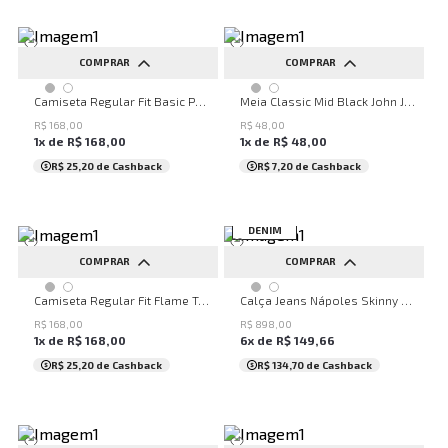
COMPRAR
COMPRAR
PP
P
M
G
GG
UN
Camiseta Regular Fit Basic Preto John John Masculina
Meia Classic Mid Black John John Masculina
R$
168
,
00
R$
48
,
00
1
x de
R$
168
,
00
1
x de
R$
48
,
00
R$ 25,20
de Cashback
R$ 7,20
de Cashback
ITALIAN
DENIM
COMPRAR
COMPRAR
PP
P
M
G
GG
36
38
40
42
44
Camiseta Regular Fit Flame Transfer Dark John John Masculina
Calça Jeans Nápoles Skinny Dark John John Masculina
XGG
46
48
50
R$
168
,
00
R$
898
,
00
1
x de
R$
168
,
00
6
x de
R$
149
,
66
R$ 25,20
de Cashback
R$ 134,70
de Cashback