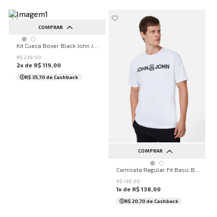
COMPRAR
PP
P
M
G
GG
Kit Cueca Boxer Black John John Masculina
R$
238
,
00
2
x de
R$
119
,
00
R$ 35,70
de Cashback
COMPRAR
PP
P
M
G
GG
Camiseta Regular Fit Basic Branco John John Masculina
R$
138
,
00
1
x de
R$
138
,
00
R$ 20,70
de Cashback