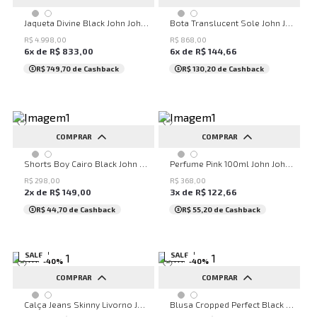
PP
P
M
G
GG
34
35
36
37
38
Jaqueta Divine Black John John Feminina
Bota Translucent Sole John John Feminina
39
40
R$
4
.
998
,
00
R$
868
,
00
6
x de
R$
833
,
00
6
x de
R$
144
,
66
R$ 749,70
de Cashback
R$ 130,20
de Cashback
COMPRAR
COMPRAR
32
34
36
38
40
UN
Shorts Boy Cairo Black John John Feminino
Perfume Pink 100ml John John Feminino
42
44
46
48
50
R$
298
,
00
R$
368
,
00
2
x de
R$
149
,
00
3
x de
R$
122
,
66
...
R$ 44,70
de Cashback
R$ 55,20
de Cashback
SALE
SALE
-
40
%
-
40
%
COMPRAR
COMPRAR
32
34
36
38
40
PP
P
M
G
GG
Calça Jeans Skinny Livorno John John Feminina
Blusa Cropped Perfect Black John John Feminina